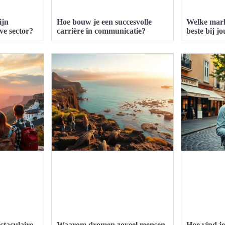
ijn
Hoe bouw je een succesvolle
Welke mark
eve sector?
carrière in communicatie?
beste bij j
ctaculaire
Waarom dromen zoveel mensen
Hoe vind je