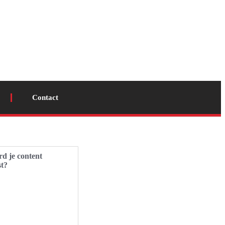
Contact
d je content
st?