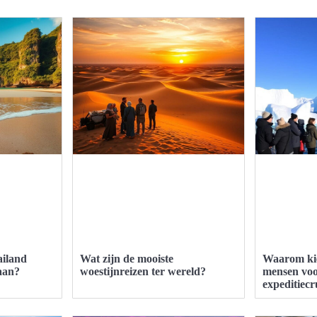
ailand
Wat zijn de mooiste
Waarom kie
aan?
woestijnreizen ter wereld?
mensen voo
expeditiecr