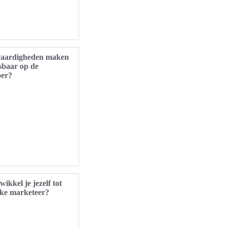
vaardigheden maken
sbaar op de
oer?
ikkel je jezelf tot
rke marketeer?