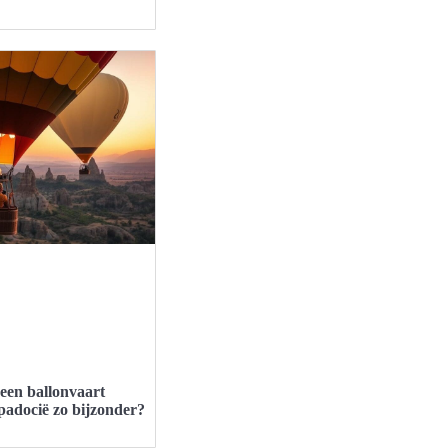
een ballonvaart
adocië zo bijzonder?