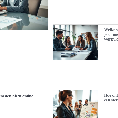
Welke 
je onmi
werkvl
Hoe ontw
heden biedt online
een ste