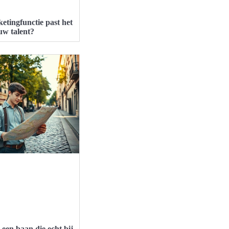
etingfunctie past het
ouw talent?
 een baan die echt bij