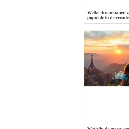
Welke droombanen z
populair in de creati
Wat zijn de meest spe