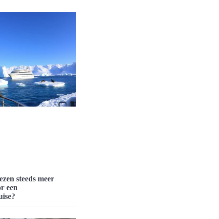
zen steeds meer
r een
uise?