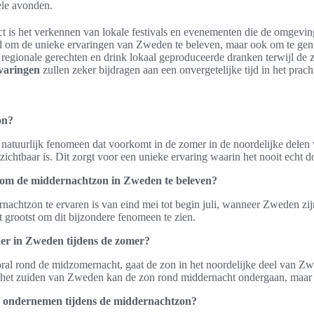
ele avonden.
t is het verkennen van lokale festivals en evenementen die de omgeving
id om de unieke ervaringen van Zweden te beleven, maar ook om te geni
egionale gerechten en drink lokaal geproduceerde dranken terwijl de 
rvaringen
zullen zeker bijdragen aan een onvergetelijke tijd in het pra
on?
natuurlijk fenomeen dat voorkomt in de zomer in de noordelijke dele
ichtbaar is. Dit zorgt voor een unieke ervaring waarin het nooit echt 
d om de middernachtzon in Zweden te beleven?
nachtzon te ervaren is van eind mei tot begin juli, wanneer Zweden zij
t grootst om dit bijzondere fenomeen te zien.
der in Zweden tijdens de zomer?
al rond de midzomernacht, gaat de zon in het noordelijke deel van Zw
In het zuiden van Zweden kan de zon rond middernacht ondergaan, maar 
ik ondernemen tijdens de middernachtzon?