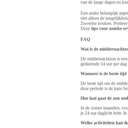
van de lange dagen en ko
Een ander belangrijk aspec
niet alleen de mogelijkhe
Zweedse keuken. Probeer r
Deze
tips voor unieke e
FAQ
Wat is de middernachtz
De middernachtzon is een 
gedurende 24 uur per dag z
Wanneer is de beste tij
De beste tijd om de midder
deze periode is de kans he
Hoe laat gaat de zon on
In de zomer maanden, voor
je 24 uur daglicht hebt. 
Welke activiteiten kan 