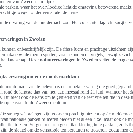
 meren van Zweedse archipels.
ale parken, waar het overvloedige licht de omgeving betoverend maakt.
derachtige wegen onder een stralende hemel.
en de ervaring van de middernachtzon. Het constante daglicht zorgt ervoo
ervaringen in Zweden
unnen onbeschrijfelijk zijn. De frisse lucht en prachtige uitzichten zij
n lokale wilde dieren spotten, zoals elanden en vogels, terwijl ze zic
 het landschap. Deze
natuurervaringen in Zweden
zetten de magie v
s.
lijke ervaring onder de middernachtzon
e middernachtzon te beleven is een unieke ervaring die goed gepland
n rond de langste dag van het jaar, meestal rond 21 juni, wanneer het dag
. Dit biedt ook de kans om te genieten van de festiviteiten die in deze ti
ig op te gaan in de Zweedse cultuur.
e strategisch gelegen zijn voor een prachtig uitzicht op de middernach
t van nationale parken of meren bieden niet alleen luxe, maar ook de m
ichtbij te zien. Vergeet niet om geschikte kleding in te pakken; zelfs 
 zijn de sleutel om de gematigde temperaturen te trotseren, zodat men 