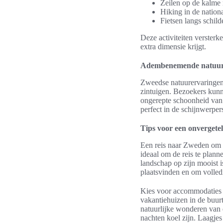
Zeilen op de kalme
Hiking in de nation
Fietsen langs schil
Deze activiteiten versterk
extra dimensie krijgt.
Adembenemende natuur
Zweedse natuurervaringen k
zintuigen. Bezoekers kunne
ongerepte schoonheid van
perfect in de schijnwerper
Tips voor een onvergete
Een reis naar Zweden om d
ideaal om de reis te planne
landschap op zijn mooist is
plaatsvinden en om volled
Kies voor accommodaties di
vakantiehuizen in de buur
natuurlijke wonderen van d
nachten koel zijn. Laagjes