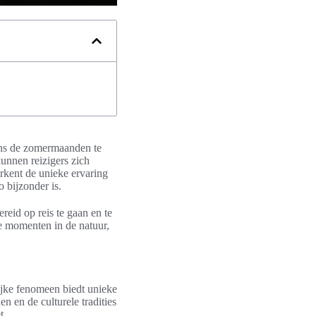
ens de zomermaanden te
kunnen reizigers zich
erkent de unieke ervaring
 bijzonder is.
ereid op reis te gaan en te
e momenten in de natuur,
ijke fenomeen biedt unieke
 en de culturele tradities
t.