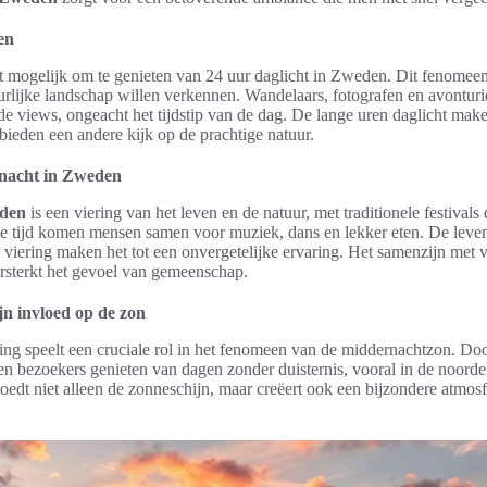
en
 mogelijk om te genieten van 24 uur daglicht in Zweden. Dit fenomeen 
urlijke landschap willen verkennen. Wandelaars, fotografen en avonturie
de views, ongeacht het tijdstip van de dag. De lange uren daglicht make
 bieden een andere kijk op de prachtige natuur.
nacht in Zweden
den
is een viering van het leven en de natuur, met traditionele festivals
ze tijd komen mensen samen voor muziek, dans en lekker eten. De leven
iering maken het tot een onvergetelijke ervaring. Het samenzijn met 
ersterkt het gevoel van gemeenschap.
ijn invloed op de zon
ing speelt een cruciale rol in het fenomeen van de middernachtzon. Doo
n bezoekers genieten van dagen zonder duisternis, vooral in de noordel
oedt niet alleen de zonneschijn, maar creëert ook een bijzondere atmosfe