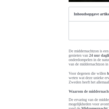
Inhoudsopgave artike
De middernachtzon is een
genieten van
24 uur dagl
onderdompelen in de natuur
van de middernachtzon in Z
Voor degenen die willen
b
weten wat deze unieke erv
Zweden heeft het allemaal
Waarom de middernachtz
De ervaring van de midder
mogelijkheden voor avontu
rond de
Midzomernacht