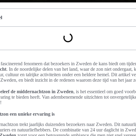
l
 fascinerend fenomeen dat bezoekers in Zweden de kans biedt om tijd
icht
. In de noordelijke delen van het land, waar de zon niet ondergaat, 
, cultuur en talrijke activiteiten onder een heldere hemel. Dit artikel v
weden, en biedt inzicht in de redenen waarom deze tijd van het jaar zo
eleef de middernachtzon in Zweden
, is het essentieel om goed voorb
aring te bieden heeft. Van adembenemende uitzichten tot onvergetelijk
!
on een unieke ervaring is
nachtzon trekt jaarlijks duizenden bezoekers naar Zweden. Dit natuurl
riers en natuurliefhebbers. De combinatie van 24 uur daglicht in Zweden
 Zweden
zorgt voor een betoverende ambiance die men niet snel vergee