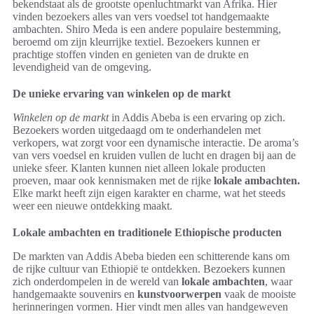
bekendstaat als de grootste openluchtmarkt van Afrika. Hier
vinden bezoekers alles van vers voedsel tot handgemaakte
ambachten. Shiro Meda is een andere populaire bestemming,
beroemd om zijn kleurrijke textiel. Bezoekers kunnen er
prachtige stoffen vinden en genieten van de drukte en
levendigheid van de omgeving.
De unieke ervaring van winkelen op de markt
Winkelen op de markt
in Addis Abeba is een ervaring op zich.
Bezoekers worden uitgedaagd om te onderhandelen met
verkopers, wat zorgt voor een dynamische interactie. De aroma’s
van vers voedsel en kruiden vullen de lucht en dragen bij aan de
unieke sfeer. Klanten kunnen niet alleen lokale producten
proeven, maar ook kennismaken met de rijke
lokale ambachten.
Elke markt heeft zijn eigen karakter en charme, wat het steeds
weer een nieuwe ontdekking maakt.
Lokale ambachten en traditionele Ethiopische producten
De markten van Addis Abeba bieden een schitterende kans om
de rijke cultuur van Ethiopië te ontdekken. Bezoekers kunnen
zich onderdompelen in de wereld van
lokale ambachten
, waar
handgemaakte souvenirs en
kunstvoorwerpen
vaak de mooiste
herinneringen vormen. Hier vindt men alles van handgeweven