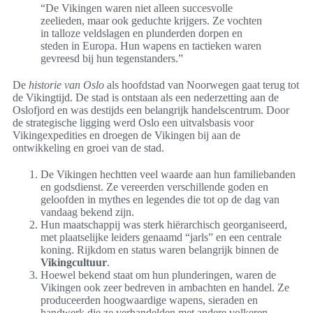
“De Vikingen waren niet alleen succesvolle
zeelieden, maar ook geduchte krijgers. Ze vochten
in talloze veldslagen en plunderden dorpen en
steden in Europa. Hun wapens en tactieken waren
gevreesd bij hun tegenstanders.”
De
historie van Oslo
als hoofdstad van Noorwegen gaat terug tot
de Vikingtijd. De stad is ontstaan als een nederzetting aan de
Oslofjord en was destijds een belangrijk handelscentrum. Door
de strategische ligging werd Oslo een uitvalsbasis voor
Vikingexpedities en droegen de Vikingen bij aan de
ontwikkeling en groei van de stad.
De Vikingen hechtten veel waarde aan hun familiebanden
en godsdienst. Ze vereerden verschillende goden en
geloofden in mythes en legendes die tot op de dag van
vandaag bekend zijn.
Hun maatschappij was sterk hiërarchisch georganiseerd,
met plaatselijke leiders genaamd “jarls” en een centrale
koning. Rijkdom en status waren belangrijk binnen de
Vikingcultuur
.
Hoewel bekend staat om hun plunderingen, waren de
Vikingen ook zeer bedreven in ambachten en handel. Ze
produceerden hoogwaardige wapens, sieraden en
handwerk die ze verhandelden met andere volkeren.