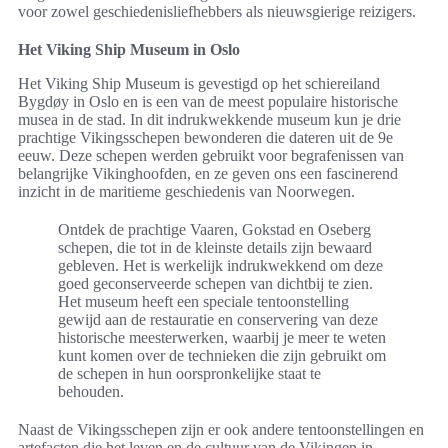
voor zowel geschiedenisliefhebbers als nieuwsgierige reizigers.
Het Viking Ship Museum in Oslo
Het Viking Ship Museum is gevestigd op het schiereiland
Bygdøy in Oslo en is een van de meest populaire historische
musea in de stad. In dit indrukwekkende museum kun je drie
prachtige Vikingsschepen bewonderen die dateren uit de 9e
eeuw. Deze schepen werden gebruikt voor begrafenissen van
belangrijke Vikinghoofden, en ze geven ons een fascinerend
inzicht in de maritieme geschiedenis van Noorwegen.
Ontdek de prachtige Vaaren, Gokstad en Oseberg
schepen, die tot in de kleinste details zijn bewaard
gebleven. Het is werkelijk indrukwekkend om deze
goed geconserveerde schepen van dichtbij te zien.
Het museum heeft een speciale tentoonstelling
gewijd aan de restauratie en conservering van deze
historische meesterwerken, waarbij je meer te weten
kunt komen over de technieken die zijn gebruikt om
de schepen in hun oorspronkelijke staat te
behouden.
Naast de Vikingsschepen zijn er ook andere tentoonstellingen en
artefacten die het leven en de cultuur van de Vikingen in