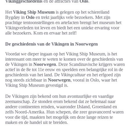
Vikinggeschiedenis
en de attracties van
Oslo
.
Het
Viking Ship Museum
is gelegen op het schiereiland
Bygdøy in
Oslo
en trekt jaarlijks vele bezoekers. Met zijn
prachtige tentoonstellingen en artefacten brengt het museum het
Vikingverleden tot leven en biedt het een unieke ervaring voor
alle bezoekers. Kom en ervaar het zelf!
De geschiedenis van de Vikingen in Noorwegen
Voordat we dieper ingaan op het Viking Ship Museum, is het
interessant om meer te weten te komen over de geschiedenis van
de Vikingen in
Noorwegen
. Deze Scandinavische krijgers waren
actief in de 8e tot 11e eeuw en speelden een belangrijke rol in de
geschiedenis van het land. De
Vikingcultuur
en het erfgoed zijn
nog steeds zichtbaar in
Noorwegen
, vooral in Oslo, waar het
Viking Ship Museum gevestigd is.
De Vikingen zijn bekend om hun avontuurlijke en vaardige
zeemanschap. Ze stonden erom bekend dat ze helemaal naar
andere continenten reisden, waaronder IJsland, Groenland en
zelfs Noord-Amerika. Hun schepen, die zeer geavanceerd waren
voor die tijd, maakten het mogelijk om deze lange reizen te
maken en de handel uit te breiden.