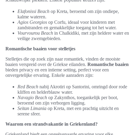
Elafonissi Beach
op Kreta, beroemd om zijn ondiepe,
kalme wateren.
Agios Georgios
op Corfu, ideaal voor kinderen met
zandstranden en gemakkelijke toegang tot het water.
Vourvourou Beach
in Chalkidiki, met zijn heldere water en
veilige zwemgebieden.
Romantische baaien voor stelletjes
Stelletjes die op zoek zijn naar romantiek, vinden de mooiste
baaien verspreid over de Griekse eilanden.
Romantische baaien
bieden privacy en een intieme setting, perfect voor een
onvergetelijke ervaring. Enkele aanraders zijn:
Red Beach
nabij Akrotiri op Santorini, omringd door rode
kliffen en helderblauw water.
Navagio Beach
op Zakynthos, toegankelijk per boot,
beroemd om zijn verborgen ligging.
Seitan Limania
op Kreta, met een prachtig uitzicht en
serene sfeer.
Waarom een strandvakantie in Griekenland?
Griekenland biedt een ongeëvenaarde ervaring voor elke