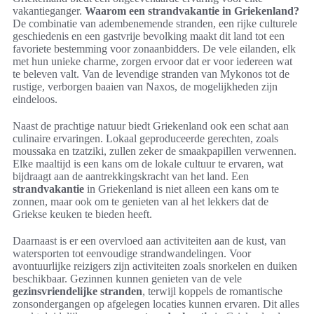
vakantieganger.
Waarom een strandvakantie in Griekenland?
De combinatie van adembenemende stranden, een rijke culturele
geschiedenis en een gastvrije bevolking maakt dit land tot een
favoriete bestemming voor zonaanbidders. De vele eilanden, elk
met hun unieke charme, zorgen ervoor dat er voor iedereen wat
te beleven valt. Van de levendige stranden van Mykonos tot de
rustige, verborgen baaien van Naxos, de mogelijkheden zijn
eindeloos.
Naast de prachtige natuur biedt Griekenland ook een schat aan
culinaire ervaringen. Lokaal geproduceerde gerechten, zoals
moussaka en tzatziki, zullen zeker de smaakpapillen verwennen.
Elke maaltijd is een kans om de lokale cultuur te ervaren, wat
bijdraagt aan de aantrekkingskracht van het land. Een
strandvakantie
in Griekenland is niet alleen een kans om te
zonnen, maar ook om te genieten van al het lekkers dat de
Griekse keuken te bieden heeft.
Daarnaast is er een overvloed aan activiteiten aan de kust, van
watersporten tot eenvoudige strandwandelingen. Voor
avontuurlijke reizigers zijn activiteiten zoals snorkelen en duiken
beschikbaar. Gezinnen kunnen genieten van de vele
gezinsvriendelijke stranden
, terwijl koppels de romantische
zonsondergangen op afgelegen locaties kunnen ervaren. Dit alles