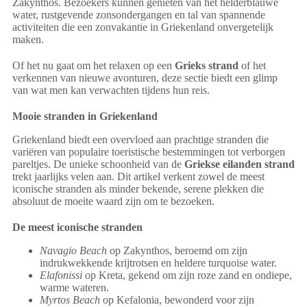
Zakynthos. Bezoekers kunnen genieten van het helderblauwe
water, rustgevende zonsondergangen en tal van spannende
activiteiten die een zonvakantie in Griekenland onvergetelijk
maken.
Of het nu gaat om het relaxen op een
Grieks strand
of het
verkennen van nieuwe avonturen, deze sectie biedt een glimp
van wat men kan verwachten tijdens hun reis.
Mooie stranden in Griekenland
Griekenland biedt een overvloed aan prachtige stranden die
variëren van populaire toeristische bestemmingen tot verborgen
pareltjes. De unieke schoonheid van de
Griekse eilanden strand
trekt jaarlijks velen aan. Dit artikel verkent zowel de meest
iconische stranden als minder bekende, serene plekken die
absoluut de moeite waard zijn om te bezoeken.
De meest iconische stranden
Navagio Beach
op Zakynthos, beroemd om zijn
indrukwekkende krijtrotsen en heldere turquoise water.
Elafonissi
op Kreta, gekend om zijn roze zand en ondiepe,
warme wateren.
Myrtos Beach
op Kefalonia, bewonderd voor zijn