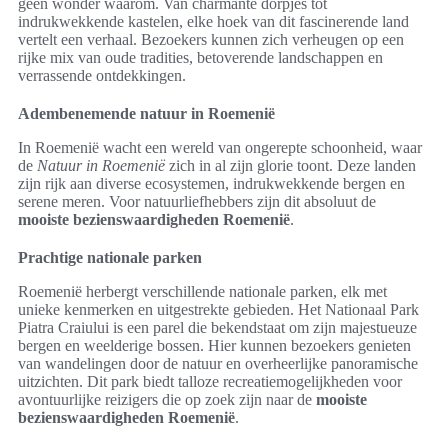
geen wonder waarom. Van charmante dorpjes tot
indrukwekkende kastelen, elke hoek van dit fascinerende land
vertelt een verhaal. Bezoekers kunnen zich verheugen op een
rijke mix van oude tradities, betoverende landschappen en
verrassende ontdekkingen.
Adembenemende natuur in Roemenië
In Roemenië wacht een wereld van ongerepte schoonheid, waar
de
Natuur in Roemenië
zich in al zijn glorie toont. Deze landen
zijn rijk aan diverse ecosystemen, indrukwekkende bergen en
serene meren. Voor natuurliefhebbers zijn dit absoluut de
mooiste bezienswaardigheden Roemenië
.
Prachtige nationale parken
Roemenië herbergt verschillende nationale parken, elk met
unieke kenmerken en uitgestrekte gebieden. Het Nationaal Park
Piatra Craiului is een parel die bekendstaat om zijn majestueuze
bergen en weelderige bossen. Hier kunnen bezoekers genieten
van wandelingen door de natuur en overheerlijke panoramische
uitzichten. Dit park biedt talloze recreatiemogelijkheden voor
avontuurlijke reizigers die op zoek zijn naar de
mooiste
bezienswaardigheden Roemenië
.