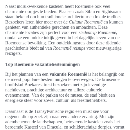
Naast indrukwekkende kastelen heeft Roemenië ook veel
charmante dorpjes te bieden. Plaatsen zoals Sibiu en Sighișoara
staan bekend om hun traditionele architectuur en lokale tradities.
Bezoekers leren hier meer over de
Cultuur Roemenië
en kunnen
genieten van authentieke gerechten en ambachten. Deze
charmante locaties zijn perfect voor een
stedentrip Roemenië
,
omdat ze een unieke inkijk geven in het dagelijks leven van de
Roemeense bevolking. Een ontdekkingsreis door deze rijdende
geschiedenis biedt tal van
Roemenië reistips
voor nieuwsgierige
reizigers.
Top Roemenië vakantiebestemmingen
Bij het plannen van een
vakantie Roemenië
is het belangrijk om
de meest populaire bestemmingen te overwegen. De bruisende
hoofdstad Boekarest trekt bezoekers met zijn levendige
nachtleven, prachtige architectuur en talloze culturele
evenementen. Van de parken tot de musea, de stad biedt een
energieke sfeer voor zowel cultuur- als feestliefhebbers.
Daarnaast is de Transylvanische regio een must-see voor
degenen die op zoek zijn naar een andere ervaring. Met zijn
adembenemende landschappen, betoverende kastelen zoals het
beroemde Kasteel van Dracula, en schilderachtige dorpjes, vormt