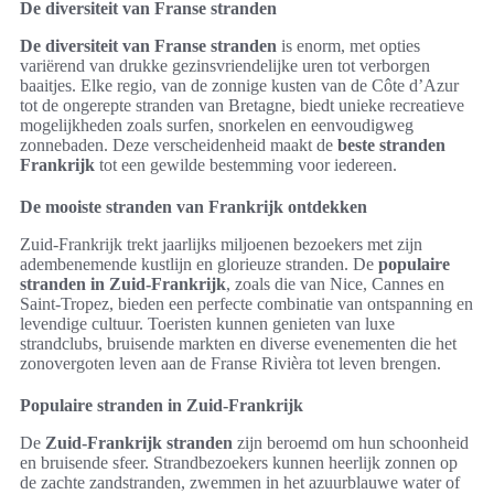
De diversiteit van Franse stranden
De diversiteit van Franse stranden
is enorm, met opties
variërend van drukke gezinsvriendelijke uren tot verborgen
baaitjes. Elke regio, van de zonnige kusten van de Côte d’Azur
tot de ongerepte stranden van Bretagne, biedt unieke recreatieve
mogelijkheden zoals surfen, snorkelen en eenvoudigweg
zonnebaden. Deze verscheidenheid maakt de
beste stranden
Frankrijk
tot een gewilde bestemming voor iedereen.
De mooiste stranden van Frankrijk ontdekken
Zuid-Frankrijk trekt jaarlijks miljoenen bezoekers met zijn
adembenemende kustlijn en glorieuze stranden. De
populaire
stranden in Zuid-Frankrijk
, zoals die van Nice, Cannes en
Saint-Tropez, bieden een perfecte combinatie van ontspanning en
levendige cultuur. Toeristen kunnen genieten van luxe
strandclubs, bruisende markten en diverse evenementen die het
zonovergoten leven aan de Franse Rivièra tot leven brengen.
Populaire stranden in Zuid-Frankrijk
De
Zuid-Frankrijk stranden
zijn beroemd om hun schoonheid
en bruisende sfeer. Strandbezoekers kunnen heerlijk zonnen op
de zachte zandstranden, zwemmen in het azuurblauwe water of