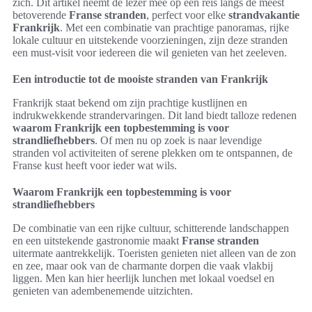
zich. Dit artikel neemt de lezer mee op een reis langs de meest
betoverende
Franse stranden
, perfect voor elke
strandvakantie
Frankrijk
. Met een combinatie van prachtige panoramas, rijke
lokale cultuur en uitstekende voorzieningen, zijn deze stranden
een must-visit voor iedereen die wil genieten van het zeeleven.
Een introductie tot de mooiste stranden van Frankrijk
Frankrijk staat bekend om zijn prachtige kustlijnen en
indrukwekkende strandervaringen. Dit land biedt talloze redenen
waarom Frankrijk een topbestemming is voor
strandliefhebbers
. Of men nu op zoek is naar levendige
stranden vol activiteiten of serene plekken om te ontspannen, de
Franse kust heeft voor ieder wat wils.
Waarom Frankrijk een topbestemming is voor
strandliefhebbers
De combinatie van een rijke cultuur, schitterende landschappen
en een uitstekende gastronomie maakt
Franse stranden
uitermate aantrekkelijk. Toeristen genieten niet alleen van de zon
en zee, maar ook van de charmante dorpen die vaak vlakbij
liggen. Men kan hier heerlijk lunchen met lokaal voedsel en
genieten van adembenemende uitzichten.