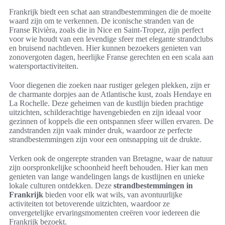
Frankrijk biedt een schat aan strandbestemmingen die de moeite
waard zijn om te verkennen. De iconische stranden van de
Franse Rivièra, zoals die in Nice en Saint-Tropez, zijn perfect
voor wie houdt van een levendige sfeer met elegante strandclubs
en bruisend nachtleven. Hier kunnen bezoekers genieten van
zonovergoten dagen, heerlijke Franse gerechten en een scala aan
watersportactiviteiten.
Voor diegenen die zoeken naar rustiger gelegen plekken, zijn er
de charmante dorpjes aan de Atlantische kust, zoals Hendaye en
La Rochelle. Deze geheimen van de kustlijn bieden prachtige
uitzichten, schilderachtige havengebieden en zijn ideaal voor
gezinnen of koppels die een ontspannen sfeer willen ervaren. De
zandstranden zijn vaak minder druk, waardoor ze perfecte
strandbestemmingen zijn voor een ontsnapping uit de drukte.
Verken ook de ongerepte stranden van Bretagne, waar de natuur
zijn oorspronkelijke schoonheid heeft behouden. Hier kan men
genieten van lange wandelingen langs de kustlijnen en unieke
lokale culturen ontdekken. Deze
strandbestemmingen in
Frankrijk
bieden voor elk wat wils, van avontuurlijke
activiteiten tot betoverende uitzichten, waardoor ze
onvergetelijke ervaringsmomenten creëren voor iedereen die
Frankrijk bezoekt.