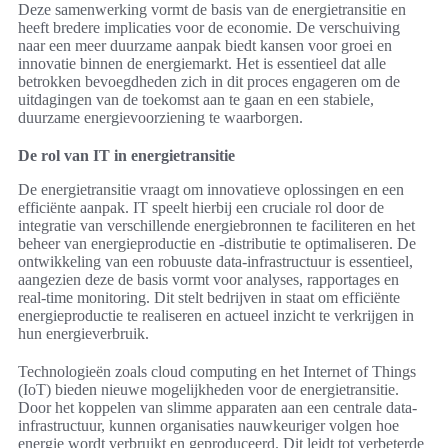
Deze samenwerking vormt de basis van de energietransitie en
heeft bredere implicaties voor de economie. De verschuiving
naar een meer duurzame aanpak biedt kansen voor groei en
innovatie binnen de energiemarkt. Het is essentieel dat alle
betrokken bevoegdheden zich in dit proces engageren om de
uitdagingen van de toekomst aan te gaan en een stabiele,
duurzame energievoorziening te waarborgen.
De rol van IT in energietransitie
De energietransitie vraagt om innovatieve oplossingen en een
efficiënte aanpak. IT speelt hierbij een cruciale rol door de
integratie van verschillende energiebronnen te faciliteren en het
beheer van energieproductie en -distributie te optimaliseren. De
ontwikkeling van een robuuste data-infrastructuur is essentieel,
aangezien deze de basis vormt voor analyses, rapportages en
real-time monitoring. Dit stelt bedrijven in staat om efficiënte
energieproductie te realiseren en actueel inzicht te verkrijgen in
hun energieverbruik.
Technologieën zoals cloud computing en het Internet of Things
(IoT) bieden nieuwe mogelijkheden voor de energietransitie.
Door het koppelen van slimme apparaten aan een centrale data-
infrastructuur, kunnen organisaties nauwkeuriger volgen hoe
energie wordt verbruikt en geproduceerd. Dit leidt tot verbeterde