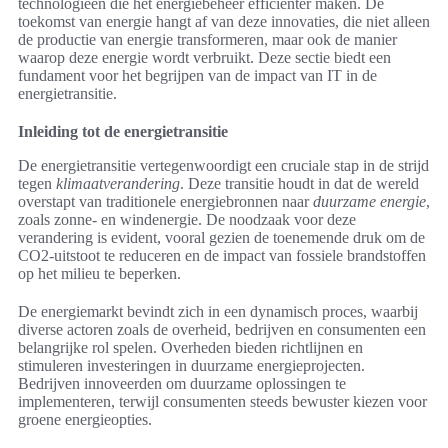
technologieën die het energiebeheer efficiënter maken. De
toekomst van energie hangt af van deze innovaties, die niet alleen
de productie van energie transformeren, maar ook de manier
waarop deze energie wordt verbruikt. Deze sectie biedt een
fundament voor het begrijpen van de impact van IT in de
energietransitie.
Inleiding tot de energietransitie
De energietransitie vertegenwoordigt een cruciale stap in de strijd
tegen
klimaatverandering
. Deze transitie houdt in dat de wereld
overstapt van traditionele energiebronnen naar
duurzame energie
,
zoals zonne- en windenergie. De noodzaak voor deze
verandering is evident, vooral gezien de toenemende druk om de
CO2-uitstoot te reduceren en de impact van fossiele brandstoffen
op het milieu te beperken.
De energiemarkt bevindt zich in een dynamisch proces, waarbij
diverse actoren zoals de overheid, bedrijven en consumenten een
belangrijke rol spelen. Overheden bieden richtlijnen en
stimuleren investeringen in duurzame energieprojecten.
Bedrijven innoveerden om duurzame oplossingen te
implementeren, terwijl consumenten steeds bewuster kiezen voor
groene energieopties.