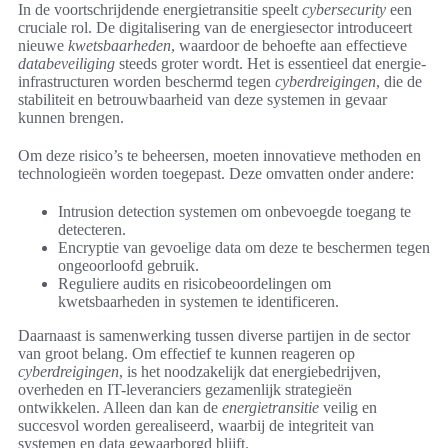
In de voortschrijdende energietransitie speelt
cybersecurity
een
cruciale rol. De digitalisering van de energiesector introduceert
nieuwe
kwetsbaarheden
, waardoor de behoefte aan effectieve
databeveiliging
steeds groter wordt. Het is essentieel dat energie-
infrastructuren worden beschermd tegen
cyberdreigingen
, die de
stabiliteit en betrouwbaarheid van deze systemen in gevaar
kunnen brengen.
Om deze risico’s te beheersen, moeten innovatieve methoden en
technologieën worden toegepast. Deze omvatten onder andere:
Intrusion detection systemen om onbevoegde toegang te
detecteren.
Encryptie van gevoelige data om deze te beschermen tegen
ongeoorloofd gebruik.
Reguliere audits en risicobeoordelingen om
kwetsbaarheden in systemen te identificeren.
Daarnaast is samenwerking tussen diverse partijen in de sector
van groot belang. Om effectief te kunnen reageren op
cyberdreigingen
, is het noodzakelijk dat energiebedrijven,
overheden en IT-leveranciers gezamenlijk strategieën
ontwikkelen. Alleen dan kan de
energietransitie
veilig en
succesvol worden gerealiseerd, waarbij de integriteit van
systemen en data gewaarborgd blijft.