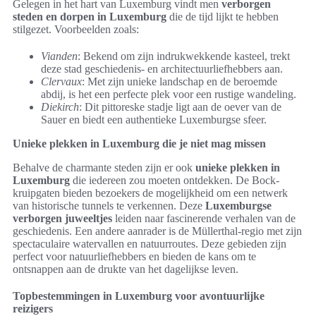
Gelegen in het hart van Luxemburg vindt men
verborgen
steden en dorpen in Luxemburg
die de tijd lijkt te hebben
stilgezet. Voorbeelden zoals:
Vianden
: Bekend om zijn indrukwekkende kasteel, trekt
deze stad geschiedenis- en architectuurliefhebbers aan.
Clervaux
: Met zijn unieke landschap en de beroemde
abdij, is het een perfecte plek voor een rustige wandeling.
Diekirch
: Dit pittoreske stadje ligt aan de oever van de
Sauer en biedt een authentieke Luxemburgse sfeer.
Unieke plekken in Luxemburg die je niet mag missen
Behalve de charmante steden zijn er ook
unieke plekken in
Luxemburg
die iedereen zou moeten ontdekken. De Bock-
kruipgaten bieden bezoekers de mogelijkheid om een netwerk
van historische tunnels te verkennen. Deze
Luxemburgse
verborgen juweeltjes
leiden naar fascinerende verhalen van de
geschiedenis. Een andere aanrader is de Müllerthal-regio met zijn
spectaculaire watervallen en natuurroutes. Deze gebieden zijn
perfect voor natuurliefhebbers en bieden de kans om te
ontsnappen aan de drukte van het dagelijkse leven.
Topbestemmingen in Luxemburg voor avontuurlijke
reizigers