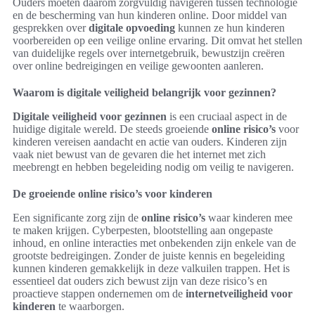
Ouders moeten daarom zorgvuldig navigeren tussen technologie
en de bescherming van hun kinderen online. Door middel van
gesprekken over
digitale opvoeding
kunnen ze hun kinderen
voorbereiden op een veilige online ervaring. Dit omvat het stellen
van duidelijke regels over internetgebruik, bewustzijn creëren
over online bedreigingen en veilige gewoonten aanleren.
Waarom is digitale veiligheid belangrijk voor gezinnen?
Digitale veiligheid voor gezinnen
is een cruciaal aspect in de
huidige digitale wereld. De steeds groeiende
online risico’s
voor
kinderen vereisen aandacht en actie van ouders. Kinderen zijn
vaak niet bewust van de gevaren die het internet met zich
meebrengt en hebben begeleiding nodig om veilig te navigeren.
De groeiende online risico’s voor kinderen
Een significante zorg zijn de
online risico’s
waar kinderen mee
te maken krijgen. Cyberpesten, blootstelling aan ongepaste
inhoud, en online interacties met onbekenden zijn enkele van de
grootste bedreigingen. Zonder de juiste kennis en begeleiding
kunnen kinderen gemakkelijk in deze valkuilen trappen. Het is
essentieel dat ouders zich bewust zijn van deze risico’s en
proactieve stappen ondernemen om de
internetveiligheid voor
kinderen
te waarborgen.