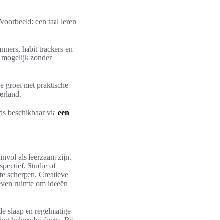
oorbeeld: een taal leren
nners, habit trackers en
g mogelijk zonder
e groei met praktische
erland.
gids beschikbaar via
een
invol als leerzaam zijn.
spectief. Studie of
te scherpen. Creatieve
even ruimte om ideeën
de slaap en regelmatige
ing helpen bij focus. Bij