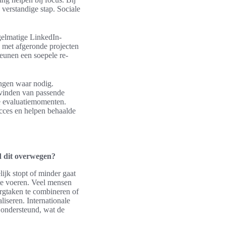
 verstandige stap. Sociale
egelmatige LinkedIn-
 met afgeronde projecten
teunen een soepele re-
ringen waar nodig.
 vinden van passende
ge evaluatiemomenten.
cces en helpen behaalde
 dit overwegen?
ijk stopt of minder gaat
 te voeren. Veel mensen
orgtaken te combineren of
liseren. Internationale
 ondersteund, wat de