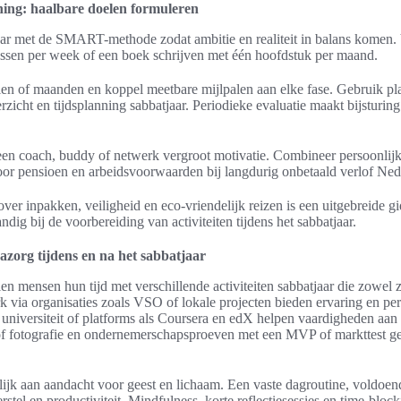
nning: haalbare doelen formuleren
ar met de SMART-methode zodat ambitie en realiteit in balans komen. V
lessen per week of een boek schrijven met één hoofdstuk per maand.
len of maanden en koppel meetbare mijlpalen aan elke fase. Gebruik pla
icht en tijdsplanning sabbatjaar. Periodieke evaluatie maakt bijsturin
een coach, buddy of netwerk vergroot motivatie. Combineer persoonlijk
or pensioen en arbeidsvoorwaarden bij langdurig onbetaald verlof Ned
s over inpakken, veiligheid en eco-vriendelijk reizen is een uitgebreide 
andig bij de voorbereiding van activiteiten tijdens het sabbatjaar.
nazorg tijdens en na het sabbatjaar
len mensen hun tijd met verschillende activiteiten sabbatjaar die zowel z
k via organisaties zoals VSO of lokale projecten bieden ervaring en per
universiteit of platforms als Coursera en edX helpen vaardigheden aan 
 of fotografie en ondernemerschapsproeven met een MVP of markttest g
elijk aan aandacht voor geest en lichaam. Een vaste dagroutine, voldoen
tel en productiviteit. Mindfulness, korte reflectiesessies en time-block