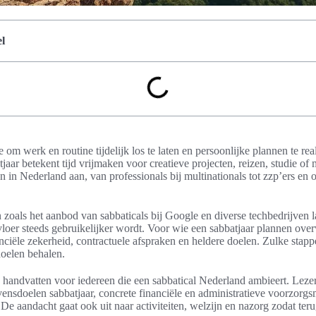
l
e om werk en routine tijdelijk los te laten en persoonlijke plannen te re
ar betekent tijd vrijmaken voor creatieve projecten, reizen, studie of 
 in Nederland aan, van professionals bij multinationals tot zzp’ers en 
 zoals het aanbod van sabbaticals bij Google en diverse techbedrijven l
oer steeds gebruikelijker wordt. Voor wie een sabbatjaar plannen overw
nciële zekerheid, contractuele afspraken en heldere doelen. Zulke stap
doelen behalen.
he handvatten voor iedereen die een sabbatical Nederland ambieert. Leze
evensdoelen sabbatjaar, concrete financiële en administratieve voorzorg
De aandacht gaat ook uit naar activiteiten, welzijn en nazorg zodat ter