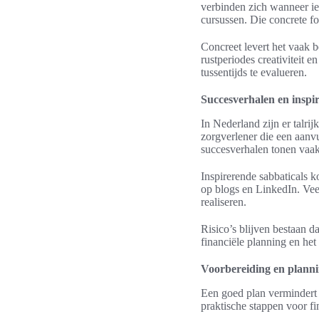
verbinden zich wanneer iem
cursussen. Die concrete fo
Concreet levert het vaak 
rustperiodes creativiteit 
tussentijds te evalueren.
Succesverhalen en inspir
In Nederland zijn er talri
zorgverlener die een aanv
succesverhalen tonen vaak
Inspirerende sabbaticals k
op blogs en LinkedIn. Ve
realiseren.
Risico’s blijven bestaan da
financiële planning en he
Voorbereiding en planni
Een goed plan vermindert s
praktische stappen voor fi