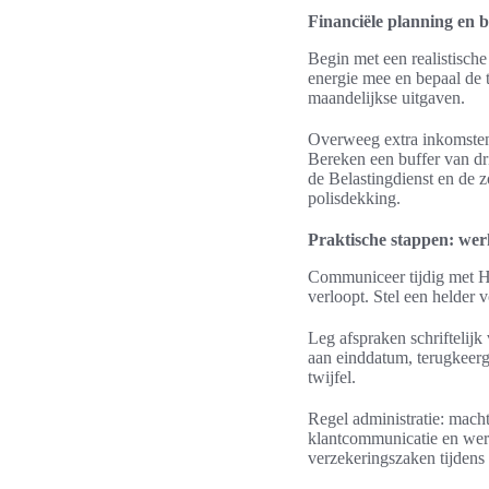
Financiële planning en b
Begin met een realistische
energie mee en bepaal de t
maandelijkse uitgaven.
Overweeg extra inkomsten z
Bereken een buffer van dr
de Belastingdienst en de 
polisdekking.
Praktische stappen: werk
Communiceer tijdig met HR
verloopt. Stel een helder 
Leg afspraken schriftelijk
aan einddatum, terugkeerga
twijfel.
Regel administratie: mach
klantcommunicatie en werko
verzekeringszaken tijdens