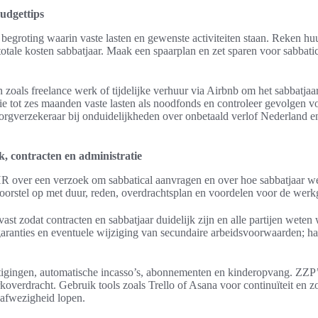
udgettips
 begroting waarin vaste lasten en gewenste activiteiten staan. Reken hu
otale kosten sabbatjaar. Maak een spaarplan en zet sparen voor sabbatical
oals freelance werk of tijdelijke verhuur via Airbnb om het sabbatjaar
ie tot zes maanden vaste lasten als noodfonds en controleer gevolgen v
zorgverzekeraar bij onduidelijkheden over onbetaald verlof Nederland e
, contracten en administratie
 over een verzoek om sabbatical aanvragen en over hoe sabbatjaar wer
voorstel op met duur, reden, overdrachtsplan en voordelen voor de werk
 vast zodat contracten en sabbatjaar duidelijk zijn en alle partijen wete
ranties en eventuele wijziging van secundaire arbeidsvoorwaarden; haal
tigingen, automatische incasso’s, abonnementen en kinderopvang. ZZP
verdracht. Gebruik tools zoals Trello of Asana voor continuïteit en zo
 afwezigheid lopen.