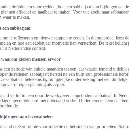
handelt definitie en voorbeelden, hoe een sabbatjaar kan bijdragen aan l
plannen effectief en haalbaar te maken. Voor wie zoekt naar sabbatjaar i
n waar te maken.
een sabbatjaar
 om te reflecteren en nieuwe stappen te zetten. In dit onderdeel leest de
len en hoe een sabbatjaar motivatie kan versterken. De tekst belicht p
 uit Nederlandse context.
en waarom kiezen mensen ervoor
s een periode van enkele maanden tot een jaar waarin iemand tijdelijk s
ende redenen sabbatjaar: herstel na een burn-out, professionele herorië
 De sabbatical betekenis ligt in tijdelijke onderbreking met een duidelij
kgever of eigen planning als zzp’er.
aald verlof tot een door de werkgever aangeboden sabbatical. In Nede
agen gecombineerd met onbetaald verlof. Ondernemers laten een bedrij
rtefeuille.
bijdragen aan levensdoelen
stand creëert ruimte voor reflectie en het stellen van prioriteiten. Sabb