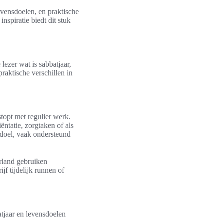
evensdoelen, en praktische
nspiratie biedt dit stuk
 lezer wat is sabbatjaar,
raktische verschillen in
topt met regulier werk.
ntatie, zorgtaken of als
k doel, vaak ondersteund
rland gebruiken
f tijdelijk runnen of
atjaar en levensdoelen