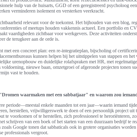
ssionele hulp van de huisarts, GGD of een geregistreerd psycholoog een
erken verminderen isolement en versterken veerkracht.
zichtbaarheid relevant voor de toekomst. Het bijhouden van een blog, r
onferenties of meetups houden vakkennis actueel. Een portfolio en CV
maakt vaardigheden zichtbaar voor werkgevers. Deze activiteiten onders
eer de terugkeer aan de orde is.
t met een concreet plan: een re-integratieplan, bijscholing of certifice
cementbureaus kunnen helpen bij het uitstippelen van stappen en het
idelijke urenopbouw en duidelijke rolafspraken met HR, met regelmati
 voldoening, nieuwe baan, omzetgroei of afgeronde projecten tonen su
rmijn vast te houden.
 "Dromen waarmaken met een sabbatjaar" en waarom zou iemand
gere periode—meestal enkele maanden tot een jaar—waarin iemand tijdel
ren, herstellen, vrijwilligerswerk te doen of een persoonlijk project uit
t te voorkomen of te herstellen, zich professioneel te heroriënteren, z
het schrijven van een boek of het starten van een duurzaam bedrijf te rea
 zoals Google tonen dat sabbaticals ook in grotere organisaties worden
e professionals vergroot.