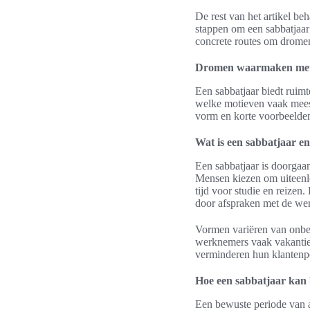
De rest van het artikel be
stappen om een sabbatjaar 
concrete routes om drome
Dromen waarmaken met 
Een sabbatjaar biedt ruimte
welke motieven vaak meespe
vorm en korte voorbeelden
Wat is een sabbatjaar 
Een sabbatjaar is doorgaan
Mensen kiezen om uiteenlop
tijd voor studie en reizen.
door afspraken met de wer
Vormen variëren van onbet
werknemers vaak vakantied
verminderen hun klantenpo
Hoe een sabbatjaar kan 
Een bewuste periode van af