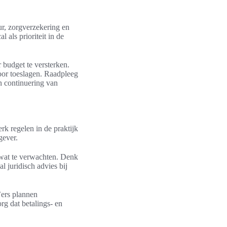
ur, zorgverzekering en
 als prioriteit in de
 budget te versterken.
oor toeslagen. Raadpleeg
n continuering van
k regelen in de praktijk
gever.
n wat te verwachten. Denk
 juridisch advies bij
’ers plannen
rg dat betalings- en