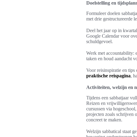
Doelstelling en tijdspla
Formuleer doelen sabbatja
met drie gestructureerde 
Deel het jaar op in kwarta
Google Calendar voor overz
schuldgevoel.
Werk met accountability: 
taken en houd aandacht vo
Voor reisinspiratie en tip
praktische reispagina
, h
Activiteiten, welzijn en 
Tijdens een sabbatjaar vul
Reizen en vrijwilligerswer
cursussen via hogeschool, 
projecten zoals schrijven
concreet te maken.
Welzijn sabbatical staat g
beweging ondersteunen hers