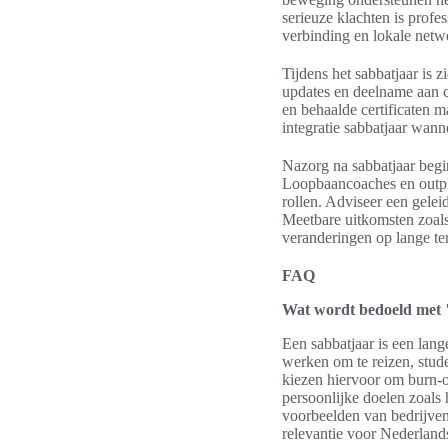
serieuze klachten is profe
verbinding en lokale netw
Tijdens het sabbatjaar is 
updates en deelname aan c
en behaalde certificaten 
integratie sabbatjaar wann
Nazorg na sabbatjaar begin
Loopbaancoaches en outpla
rollen. Adviseer een gele
Meetbare uitkomsten zoals
veranderingen op lange te
FAQ
Wat wordt bedoeld met
Een sabbatjaar is een lan
werken om te reizen, stude
kiezen hiervoor om burn‑ou
persoonlijke doelen zoals 
voorbeelden van bedrijven
relevantie voor Nederlands