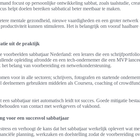
and focust op persoonlijke ontwikkeling sabbat, zoals taalstudie, creat
cus helpt doelen bereiken sabbatical beter meetbaar te maken.
betere mentale gezondheid, nieuwe vaardigheden en een groter netwerk 
en productiviteit kunnen stimuleren. Het is belangrijk om vooraf haalbare
atie uit de praktijk
jke voorbeelden sabbatjaar Nederland: een lerares die een schrijfportfol
ullende opleiding afrondde en een tech-ondernemer die een MVP lancee
 het belang van voorbereiding en netwerkondersteuning.
omen voor in alle sectoren; schrijvers, fotografen en startende onderne
el deelnemers gebruikten middelen als Coursera, coaching of crowdfun
t een sabbatjaar niet automatisch leidt tot succes. Goede mitigatie bestaa
t behouden van contact met werkgevers of vakbond.
ng voor een succesvol sabbatjaar
tress en verhoogt de kans dat het sabbatjaar werkelijk oplevert wat me
nanciële planning, werkzaken en doelstelling zodat de voorbereiding over