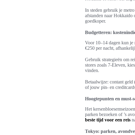
In steden gebruik je metr
afstanden naar Hokkaido 
goedkoper.
Budgetteren: kostenindic
Voor 10–14 dagen kun je 
€250 per nacht, afhankelij
Gebruik strategieën om rei
stores zoals 7-Eleven, kie
vinden.
Betaalwijze: contant geld 
of jouw pin- en creditcards
Hoogtepunten en must-see
Het kersenbloesemseizoen i
parken bezoeken of ’s avon
beste tijd voor een reis
na
Tokyo: parken, avondverl