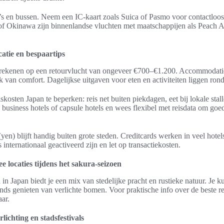
o’s en bussen. Neem een IC-kaart zoals Suica of Pasmo voor contactloos
of Okinawa zijn binnenlandse vluchten met maatschappijen als Peach A
atie en bespaartips
rekenen op een retourvlucht van ongeveer €700–€1.200. Accommodatie
k van comfort. Dagelijkse uitgaven voor eten en activiteiten liggen ro
skosten Japan te beperken: reis net buiten piekdagen, eet bij lokale stal
s business hotels of capsule hotels en wees flexibel met reisdata om goe
(yen) blijft handig buiten grote steden. Creditcards werken in veel hote
 internationaal geactiveerd zijn en let op transactiekosten.
 locaties tijdens het sakura-seizoen
n Japan biedt je een mix van stedelijke pracht en rustieke natuur. Je k
ds genieten van verlichte bomen. Voor praktische info over de beste reis
ar.
ichting en stadsfestivals