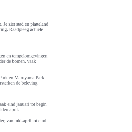
 Je ziet stad en platteland
ring. Raadpleeg actuele
arken en tempelomgevingen
onder de bomen, vaak
 Park en Maruyama Park
ersterken de beleving.
aak eind januari tot begin
dden april.
r, van mid-april tot eind