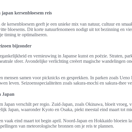
 japan kersenbloesem reis
s de kersenbloesem geeft je een unieke mix van natuur, cultuur en smaak.
itte bloesems. Dit korte natuurfenomeen nodigt uit tot bezinning en vie
e timing te optimaliseren.
izoen bijzonder
rgankelijkheid en vernieuwing in Japanse kunst en poëzie. Straten, p
theatrale sfeer. Avondelijke verlichting creëert magische wandelingen 
n mensen samen voor picknicks en gesprekken. In parken zoals Ueno
eeuwen leven. Seizoensspecialiteiten zoals sakura-mochi en sakura-thee v
in Japan
m Japan verschilt per regio. Zuid-Japan, zoals Okinawa, bloeit vroeg, v
elijk Japan, waaronder Kyoto en Osaka, piekt meestal eind maart tot mi
 vaak eind maart tot begin april. Noord-Japan en Hokkaido bloeien late
pellingen van meteorologische bronnen om je reis te plannen.