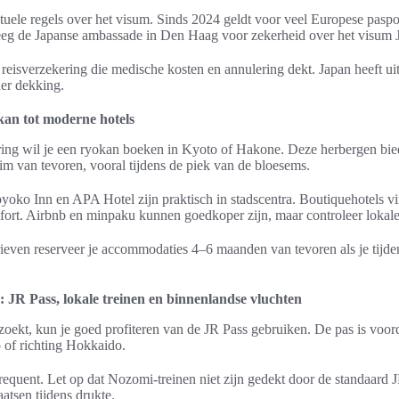
tuele regels over het visum. Sinds 2024 geldt voor veel Europese paspoo
leeg de Japanse ambassade in Den Haag voor zekerheid over het visum 
 reisverzekering die medische kosten en annulering dekt. Japan heeft ui
er dekking.
an tot moderne hotels
aring wil je een ryokan boeken in Kyoto of Hakone. Deze herbergen bi
im van tevoren, vooral tijdens de piek van de bloesems.
yoko Inn en APA Hotel zijn praktisch in stadscentra. Boutiquehotels vi
ort. Airbnb en minpaku kunnen goedkoper zijn, maar controleer lokale 
rieven reserveer je accommodaties 4–6 maanden van tevoren als je tijd
 JR Pass, lokale treinen en binnenlandse vluchten
zoekt, kun je goed profiteren van de JR Pass gebruiken. De pas is voorde
 of richting Hokkaido.
requent. Let op dat Nozomi-treinen niet zijn gedekt door de standaard J
atsen tijdens drukte.