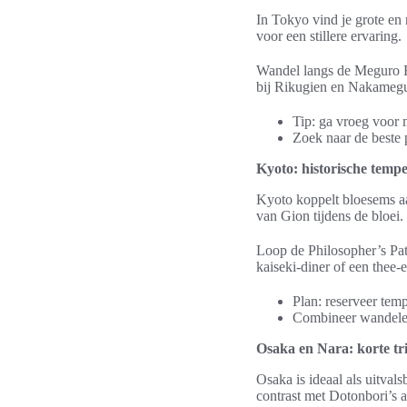
In Tokyo vind je grote en
voor een stillere ervaring.
Wandel langs de Meguro Ri
bij Rikugien en Nakamegu
Tip: ga vroeg voor 
Zoek naar de beste 
Kyoto: historische tempe
Kyoto koppelt bloesems a
van Gion tijdens de bloei.
Loop de Philosopher’s Pat
kaiseki-diner of een thee-
Plan: reserveer tem
Combineer wandelen
Osaka en Nara: korte t
Osaka is ideaal als uitva
contrast met Dotonbori’s 