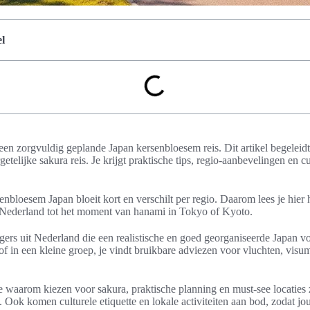
l
 een zorgvuldig geplande Japan kersenbloesem reis. Dit artikel begeleidt 
telijke sakura reis. Je krijgt praktische tips, regio-aanbevelingen en cu
senbloesem Japan bloeit kort en verschilt per regio. Daarom lees je hier 
it Nederland tot het moment van hanami in Tokyo of Kyoto.
zigers uit Nederland die een realistische en goed georganiseerde Japan vo
 of in een kleine groep, je vindt bruikbare adviezen voor vluchten, vis
waarom kiezen voor sakura, praktische planning en must-see locaties
Ook komen culturele etiquette en lokale activiteiten aan bod, zodat j