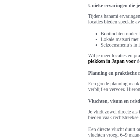
Unieke ervaringen die je
Tijdens hanami ervaringe
locaties bieden speciale 
Boottochten onder b
Lokale matsuri met 
Seizoensmenu’s in i
Wil je meer locaties en pr
plekken in Japan voor
d
Planning en praktische 
Een goede planning maakt j
verblijf en vervoer. Hieron
Vluchten, visum en reis
Je vindt zowel directe a
bieden vaak rechtstreekse
Een directe vlucht duurt o
vluchten vroeg, 6–9 maande