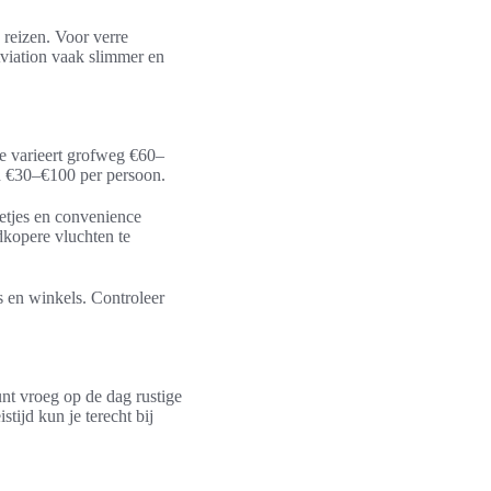
 reizen. Voor verre
viation vaak slimmer en
 varieert grofweg €60–
nd €30–€100 per persoon.
letjes en convenience
dkopere vluchten te
ls en winkels. Controleer
unt vroeg op de dag rustige
tijd kun je terecht bij