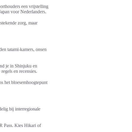
rthouders een vrijstelling
Japan voor Nederlanders.
tstekende zorg, maar
eden tatami-kamers, onsen
nd je in Shinjuku en
regels en recensies.
ens het bloesemhoogtepunt
lig bij interregionale
R Pass. Kies Hikari of