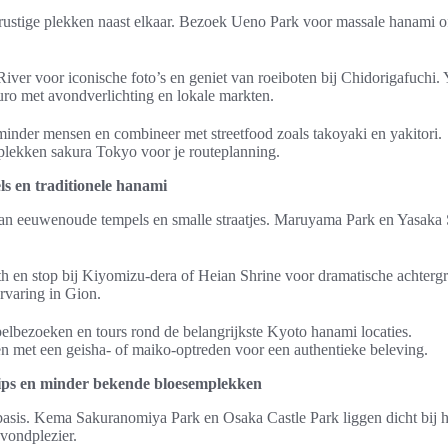
 rustige plekken naast elkaar. Bezoek Ueno Park voor massale hanami 
ver voor iconische foto’s en geniet van roeiboten bij Chidorigafuchi.
ro met avondverlichting en lokale markten.
minder mensen en combineer met streetfood zoals takoyaki en yakitori.
plekken sakura Tokyo voor je routeplanning.
ls en traditionele hanami
an eeuwenoude tempels en smalle straatjes. Maruyama Park en Yasaka 
h en stop bij Kiyomizu-dera of Heian Shrine voor dramatische achter
ervaring in Gion.
pelbezoeken en tours rond de belangrijkste Kyoto hanami locaties.
 met een geisha- of maiko-optreden voor een authentieke beleving.
rips en minder bekende bloesemplekken
lsbasis. Kema Sakuranomiya Park en Osaka Castle Park liggen dicht bij h
avondplezier.