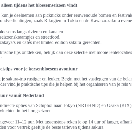
 alleen tijdens het bloesemseizoen vindt
n kun je deelnemen aan picknicks onder eeuwenoude bomen en festival
avondverlichtingen, zoals Rikugien in Tokio en de Kawazu-zakura even
loesems langs rivieren en kanalen.
seizoenskraampjes en streetfood.
zakaya’s en cafés met limited-edition sakura-gerechten.
aktische tips ontdekken, bekijk dan deze selectie met mooie lentelocatie
e.
reistips voor je kersenbloesem avontuur
e sakura-trip rustiger en leuker. Begin met het vastleggen van de belan
der vind je praktische tips die je helpen bij het organiseren van je reis 
duur vanuit Nederland
ls indirecte opties van Schiphol naar Tokyo (NRT/HND) en Osaka (KIX
 vluchten in het hoogseizoen.
ngeveer 11–12 uur. Met tussenstops reken je op 14 uur of langer, afhan
n voor vertrek geeft je de beste tarieven tijdens sakura.