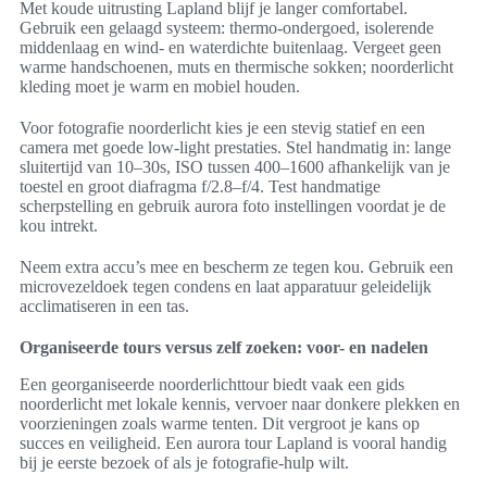
Met koude uitrusting Lapland blijf je langer comfortabel.
Gebruik een gelaagd systeem: thermo-ondergoed, isolerende
middenlaag en wind- en waterdichte buitenlaag. Vergeet geen
warme handschoenen, muts en thermische sokken; noorderlicht
kleding moet je warm en mobiel houden.
Voor fotografie noorderlicht kies je een stevig statief en een
camera met goede low-light prestaties. Stel handmatig in: lange
sluitertijd van 10–30s, ISO tussen 400–1600 afhankelijk van je
toestel en groot diafragma f/2.8–f/4. Test handmatige
scherpstelling en gebruik aurora foto instellingen voordat je de
kou intrekt.
Neem extra accu’s mee en bescherm ze tegen kou. Gebruik een
microvezeldoek tegen condens en laat apparatuur geleidelijk
acclimatiseren in een tas.
Organiseerde tours versus zelf zoeken: voor- en nadelen
Een georganiseerde noorderlichttour biedt vaak een gids
noorderlicht met lokale kennis, vervoer naar donkere plekken en
voorzieningen zoals warme tenten. Dit vergroot je kans op
succes en veiligheid. Een aurora tour Lapland is vooral handig
bij je eerste bezoek of als je fotografie-hulp wilt.