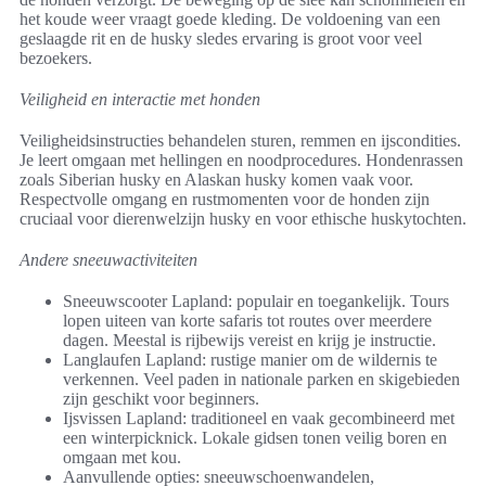
het koude weer vraagt goede kleding. De voldoening van een
geslaagde rit en de husky sledes ervaring is groot voor veel
bezoekers.
Veiligheid en interactie met honden
Veiligheidsinstructies behandelen sturen, remmen en ijscondities.
Je leert omgaan met hellingen en noodprocedures. Hondenrassen
zoals Siberian husky en Alaskan husky komen vaak voor.
Respectvolle omgang en rustmomenten voor de honden zijn
cruciaal voor dierenwelzijn husky en voor ethische huskytochten.
Andere sneeuwactiviteiten
Sneeuwscooter Lapland: populair en toegankelijk. Tours
lopen uiteen van korte safaris tot routes over meerdere
dagen. Meestal is rijbewijs vereist en krijg je instructie.
Langlaufen Lapland: rustige manier om de wildernis te
verkennen. Veel paden in nationale parken en skigebieden
zijn geschikt voor beginners.
Ijsvissen Lapland: traditioneel en vaak gecombineerd met
een winterpicknick. Lokale gidsen tonen veilig boren en
omgaan met kou.
Aanvullende opties: sneeuwschoenwandelen,