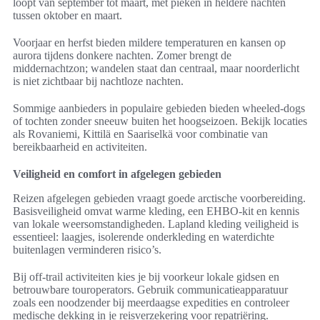
loopt van september tot maart, met pieken in heldere nachten
tussen oktober en maart.
Voorjaar en herfst bieden mildere temperaturen en kansen op
aurora tijdens donkere nachten. Zomer brengt de
middernachtzon; wandelen staat dan centraal, maar noorderlicht
is niet zichtbaar bij nachtloze nachten.
Sommige aanbieders in populaire gebieden bieden wheeled-dogs
of tochten zonder sneeuw buiten het hoogseizoen. Bekijk locaties
als Rovaniemi, Kittilä en Saariselkä voor combinatie van
bereikbaarheid en activiteiten.
Veiligheid en comfort in afgelegen gebieden
Reizen afgelegen gebieden vraagt goede arctische voorbereiding.
Basisveiligheid omvat warme kleding, een EHBO-kit en kennis
van lokale weersomstandigheden. Lapland kleding veiligheid is
essentieel: laagjes, isolerende onderkleding en waterdichte
buitenlagen verminderen risico’s.
Bij off-trail activiteiten kies je bij voorkeur lokale gidsen en
betrouwbare touroperators. Gebruik communicatieapparatuur
zoals een noodzender bij meerdaagse expedities en controleer
medische dekking in je reisverzekering voor repatriëring.