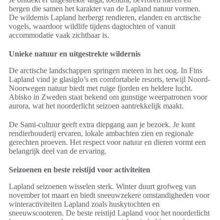
bergen die samen het karakter van de Lapland natuur vormen.
De wildernis Lapland herbergt rendieren, elanden en arctische
vogels, waardoor wildlife tijdens dagtochten of vanuit
accommodatie vaak zichtbaar is.
Unieke natuur en uitgestrekte wildernis
De arctische landschappen springen meteen in het oog. In Fins
Lapland vind je glasiglo’s en comfortabele resorts, terwijl Noord-
Noorwegen natuur biedt met ruige fjorden en heldere lucht.
Abisko in Zweden staat bekend om gunstige weerpatronen voor
aurora, wat het noorderlicht seizoen aantrekkelijk maakt.
De Sami-cultuur geeft extra diepgang aan je bezoek. Je kunt
rendierhouderij ervaren, lokale ambachten zien en regionale
gerechten proeven. Het respect voor natuur en dieren vormt een
belangrijk deel van de ervaring.
Seizoenen en beste reistijd voor activiteiten
Lapland seizoenen wisselen sterk. Winter duurt grofweg van
november tot maart en biedt sneeuwzekere omstandigheden voor
winteractiviteiten Lapland zoals huskytochten en
sneeuwscooteren. De beste reistijd Lapland voor het noorderlicht