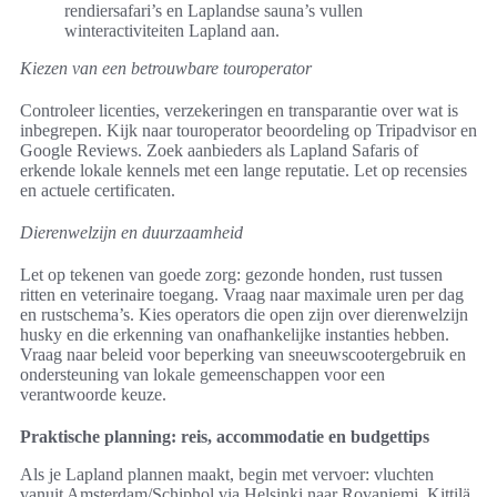
rendiersafari’s en Laplandse sauna’s vullen
winteractiviteiten Lapland aan.
Kiezen van een betrouwbare touroperator
Controleer licenties, verzekeringen en transparantie over wat is
inbegrepen. Kijk naar touroperator beoordeling op Tripadvisor en
Google Reviews. Zoek aanbieders als Lapland Safaris of
erkende lokale kennels met een lange reputatie. Let op recensies
en actuele certificaten.
Dierenwelzijn en duurzaamheid
Let op tekenen van goede zorg: gezonde honden, rust tussen
ritten en veterinaire toegang. Vraag naar maximale uren per dag
en rustschema’s. Kies operators die open zijn over dierenwelzijn
husky en die erkenning van onafhankelijke instanties hebben.
Vraag naar beleid voor beperking van sneeuwscootergebruik en
ondersteuning van lokale gemeenschappen voor een
verantwoorde keuze.
Praktische planning: reis, accommodatie en budgettips
Als je Lapland plannen maakt, begin met vervoer: vluchten
vanuit Amsterdam/Schiphol via Helsinki naar Rovaniemi, Kittilä