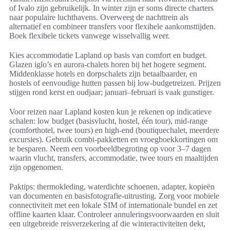
of Ivalo zijn gebruikelijk. In winter zijn er soms directe charters
naar populaire luchthavens. Overweeg de nachttrein als
alternatief en combineer transfers voor flexibele aankomsttijden.
Boek flexibele tickets vanwege wisselvallig weer.
Kies accommodatie Lapland op basis van comfort en budget.
Glazen iglo’s en aurora-chalets horen bij het hogere segment.
Middenklasse hotels en dorpschalets zijn betaalbaarder, en
hostels of eenvoudige hutten passen bij low-budgetreizen. Prijzen
stijgen rond kerst en oudjaar; januari–februari is vaak gunstiger.
Voor reizen naar Lapland kosten kun je rekenen op indicatieve
schalen: low budget (basisvlucht, hostel, één tour), mid-range
(comforthotel, twee tours) en high-end (boutiquechalet, meerdere
excursies). Gebruik combi-pakketten en vroegboekkortingen om
te besparen. Neem een voorbeeldbegroting op voor 3–7 dagen
waarin vlucht, transfers, accommodatie, twee tours en maaltijden
zijn opgenomen.
Paktips: thermokleding, waterdichte schoenen, adapter, kopieën
van documenten en basisfotografie-uitrusting. Zorg voor mobiele
connectiviteit met een lokale SIM of internationale bundel en zet
offline kaarten klaar. Controleer annuleringsvoorwaarden en sluit
een uitgebreide reisverzekering af die winteractiviteiten dekt,