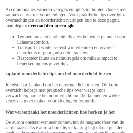
Accommodaties variëren van glazen iglo’s tot houten chalets met
sauna’s en warme voorzieningen. Voor praktische tips over iglo-
overnachtingen en noorderlichtervaringen kun je deze pagina
raadplegen:
overnachten in een iglo
.
Temperatuur- en daglichtindicaties helpen je plannen voor
lichaamscomfort.
Transport in winter vereist winterbanden en ervaren
chauffeurs of georganiseerde transfers.
Respecteer fauna en natuurregels om milieu-impact te
beperken tijdens je verblijf.
lapland noorderlicht: tips om het noorderlicht te zien
Je reist naar Lapland om het dansende licht te zien. Dit korte
overzicht helpt je met praktische tips over wat je kunt
verwachten, hoe je het noorderlicht kunt herkennen en welke
keuzes je moet maken voor kleding en fotografie.
Wat veroorzaakt het noorderlicht en hoe herken je het
De aurora ontstaat wanneer zonnewind de magnetosfeer van de
aarde raakt. Deze aurora borealis verklaring legt uit dat geladen
deeltjes de atmosferische gassen ioniseren, waardoor kleuren als