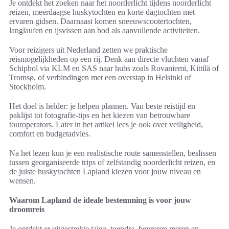
Je ontdekt het zoeken naar het noorderlicht tijdens noorderlicht
reizen, meerdaagse huskytochten en korte dagtochten met
ervaren gidsen. Daarnaast komen sneeuwscootertochten,
langlaufen en ijsvissen aan bod als aanvullende activiteiten.
Voor reizigers uit Nederland zetten we praktische
reismogelijkheden op een rij. Denk aan directe vluchten vanaf
Schiphol via KLM en SAS naar hubs zoals Rovaniemi, Kittilä of
Tromsø, of verbindingen met een overstap in Helsinki of
Stockholm.
Het doel is helder: je helpen plannen. Van beste reistijd en
paklijst tot fotografie-tips en het kiezen van betrouwbare
touroperators. Later in het artikel lees je ook over veiligheid,
comfort en budgetadvies.
Na het lezen kun je een realistische route samenstellen, beslissen
tussen georganiseerde trips of zelfstandig noorderlicht reizen, en
de juiste huskytochten Lapland kiezen voor jouw niveau en
wensen.
Waarom Lapland de ideale bestemming is voor jouw
droomreis
Je ontdekt er uitgestrekte taiga, toendra, bevroren meren en