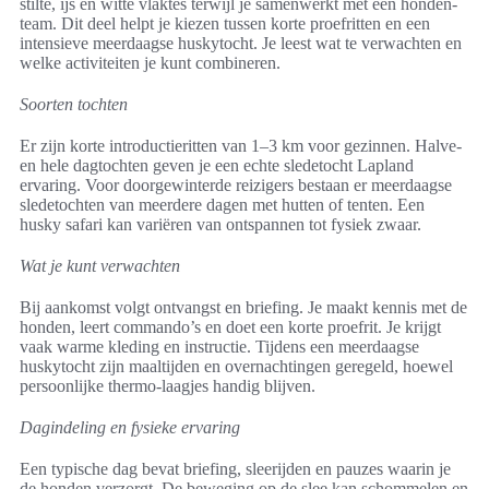
stilte, ijs en witte vlaktes terwijl je samenwerkt met een honden-
team. Dit deel helpt je kiezen tussen korte proefritten en een
intensieve meerdaagse huskytocht. Je leest wat te verwachten en
welke activiteiten je kunt combineren.
Soorten tochten
Er zijn korte introductieritten van 1–3 km voor gezinnen. Halve-
en hele dagtochten geven je een echte sledetocht Lapland
ervaring. Voor doorgewinterde reizigers bestaan er meerdaagse
sledetochten van meerdere dagen met hutten of tenten. Een
husky safari kan variëren van ontspannen tot fysiek zwaar.
Wat je kunt verwachten
Bij aankomst volgt ontvangst en briefing. Je maakt kennis met de
honden, leert commando’s en doet een korte proefrit. Je krijgt
vaak warme kleding en instructie. Tijdens een meerdaagse
huskytocht zijn maaltijden en overnachtingen geregeld, hoewel
persoonlijke thermo-laagjes handig blijven.
Dagindeling en fysieke ervaring
Een typische dag bevat briefing, sleerijden en pauzes waarin je
de honden verzorgt. De beweging op de slee kan schommelen en