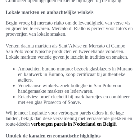
Controleer openingstijden en kleine bijdragen bij de ingang.
Lokale markten en ambachtelijke winkels
Begin vroeg bij mercato rialto om de levendigheid van verse vis
en groenten te ervaren. Mercato di Rialto is perfect voor foto’s en
proeverijen van lokale smaken.
Verken daarna markten als Sant’Alvise en Mercato di Campo
San Polo voor typische producten en tweedehands vondsten.
Lokale markten venetie geven je inzicht in tradities en smaken.
Ambachten burano murano: bezoek glasblazers in Murano
en kantwerk in Burano, koop certificaat bij authentieke
ateliers.
Venetiaanse winkels: zoek botteghe in San Polo voor
handgemaakte maskers en lederwaren.
Eetadvies: proef cicchetti bij marktbarretjes en combineer
met een glas Prosecco of Soave.
Wil je meer inspiratie voor verborgen parels elders in de lage
landen, bekijk dan deze verzameling met verrassende plekken en
route-ideeën
verborgen parels in Nederland en België
.
Ontdek de kanalen en romantische highlights