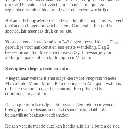
drukte? De lente herfst venetie, met name april–juni en
september–oktober, biedt mild weer en kortere wachtrijen.
Het aubade hoogseizoen venetie valt in juli en augustus, wat veel
toeristen en hogere prijzen betekent. Carnaval in februari is
spectaculair maar erg druk en prijzig.
Voor een venetie weekend zijn 2–3 dagen meestal ideaal. Dag 1
gebruik je voor aankomst en een eerste wandeling. Dag 2
besteed je aan San Marco en musea. Dag 3 bewaar je voor
verborgen parels of een korte trip naar Murano.
Reisopties: vliegen, trein en auto
Vliegen naar venetie is snel als je kiest voor vliegveld venetië
Marco Polo. Vanuit Marco Polo neem je een Alilaguna watertaxi
of bus en vaporetto naar het centrum. Een privétaxi is
comfortabel maar duur.
Reizen per trein is rustig en duurzaam. Een trein naar venetie
brengt je naar treinstation venezia santa lucia, vlakbij de
belangrijkste bezienswaardigheden.
Reizen venetie met de auto kan handig zijn als je buiten de stad