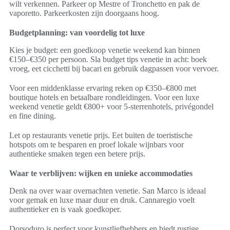
wilt verkennen. Parkeer op Mestre of Tronchetto en pak de
vaporetto. Parkeerkosten zijn doorgaans hoog.
Budgetplanning: van voordelig tot luxe
Kies je budget: een goedkoop venetie weekend kan binnen
€150–€350 per persoon. Sla budget tips venetie in acht: boek
vroeg, eet cicchetti bij bacari en gebruik dagpassen voor vervoer.
Voor een middenklasse ervaring reken op €350–€800 met
boutique hotels en betaalbare rondleidingen. Voor een luxe
weekend venetie geldt €800+ voor 5-sterrenhotels, privégondel
en fine dining.
Let op restaurants venetie prijs. Eet buiten de toeristische
hotspots om te besparen en proef lokale wijnbars voor
authentieke smaken tegen een betere prijs.
Waar te verblijven: wijken en unieke accommodaties
Denk na over waar overnachten venetie. San Marco is ideaal
voor gemak en luxe maar duur en druk. Cannaregio voelt
authentieker en is vaak goedkoper.
Dorsoduro is perfect voor kunstliefhebbers en biedt rustige