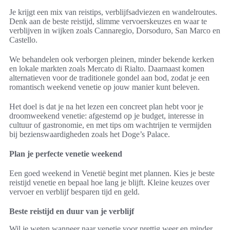
Je krijgt een mix van reistips, verblijfsadviezen en wandelroutes.
Denk aan de beste reistijd, slimme vervoerskeuzes en waar te
verblijven in wijken zoals Cannaregio, Dorsoduro, San Marco en
Castello.
We behandelen ook verborgen pleinen, minder bekende kerken
en lokale markten zoals Mercato di Rialto. Daarnaast komen
alternatieven voor de traditionele gondel aan bod, zodat je een
romantisch weekend venetie op jouw manier kunt beleven.
Het doel is dat je na het lezen een concreet plan hebt voor je
droomweekend venetie: afgestemd op je budget, interesse in
cultuur of gastronomie, en met tips om wachtrijen te vermijden
bij bezienswaardigheden zoals het Doge’s Palace.
Plan je perfecte venetie weekend
Een goed weekend in Venetië begint met plannen. Kies je beste
reistijd venetie en bepaal hoe lang je blijft. Kleine keuzes over
vervoer en verblijf besparen tijd en geld.
Beste reistijd en duur van je verblijf
Wil je weten wanneer naar venetie voor prettig weer en minder