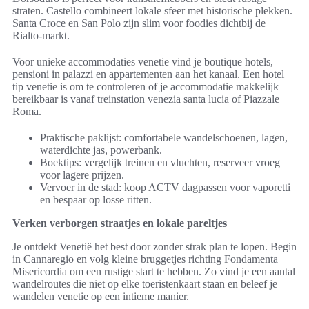
straten. Castello combineert lokale sfeer met historische plekken.
Santa Croce en San Polo zijn slim voor foodies dichtbij de
Rialto-markt.
Voor unieke accommodaties venetie vind je boutique hotels,
pensioni in palazzi en appartementen aan het kanaal. Een hotel
tip venetie is om te controleren of je accommodatie makkelijk
bereikbaar is vanaf treinstation venezia santa lucia of Piazzale
Roma.
Praktische paklijst: comfortabele wandelschoenen, lagen,
waterdichte jas, powerbank.
Boektips: vergelijk treinen en vluchten, reserveer vroeg
voor lagere prijzen.
Vervoer in de stad: koop ACTV dagpassen voor vaporetti
en bespaar op losse ritten.
Verken verborgen straatjes en lokale pareltjes
Je ontdekt Venetië het best door zonder strak plan te lopen. Begin
in Cannaregio en volg kleine bruggetjes richting Fondamenta
Misericordia om een rustige start te hebben. Zo vind je een aantal
wandelroutes die niet op elke toeristenkaart staan en beleef je
wandelen venetie op een intieme manier.