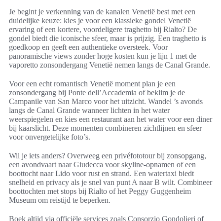
Je begint je verkenning van de kanalen Venetië best met een
duidelijke keuze: kies je voor een klassieke gondel Venetië
ervaring of een kortere, voordeligere traghetto bij Rialto? De
gondel biedt die iconische sfeer, maar is prijzig. Een traghetto is
goedkoop en geeft een authentieke oversteek. Voor
panoramische views zonder hoge kosten kun je lijn 1 met de
vaporetto zonsondergang Venetië nemen langs de Canal Grande.
Voor een echt romantisch Venetië moment plan je een
zonsondergang bij Ponte dell’Accademia of beklim je de
Campanile van San Marco voor het uitzicht. Wandel ’s avonds
langs de Canal Grande wanneer lichten in het water
weerspiegelen en kies een restaurant aan het water voor een diner
bij kaarslicht. Deze momenten combineren zichtlijnen en sfeer
voor onvergetelijke foto’s.
Wil je iets anders? Overweeg een privéfototour bij zonsopgang,
een avondvaart naar Giudecca voor skyline-opnamen of een
boottocht naar Lido voor rust en strand. Een watertaxi biedt
snelheid en privacy als je snel van punt A naar B wilt. Combineer
boottochten met stops bij Rialto of het Peggy Guggenheim
Museum om reistijd te beperken.
Boek altijd via officiële services zoals Consorzio Gondolieri of