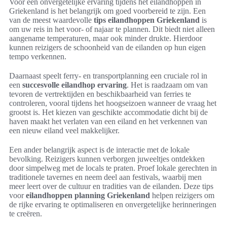
Voor een onvergetelijke ervaring tijdens het eilandhoppen in
Griekenland is het belangrijk om goed voorbereid te zijn. Een
van de meest waardevolle
tips eilandhoppen Griekenland
is
om uw reis in het voor- of najaar te plannen. Dit biedt niet alleen
aangename temperaturen, maar ook minder drukte. Hierdoor
kunnen reizigers de schoonheid van de eilanden op hun eigen
tempo verkennen.
Daarnaast speelt ferry- en transportplanning een cruciale rol in
een
succesvolle eilandhop ervaring
. Het is raadzaam om van
tevoren de vertrektijden en beschikbaarheid van ferries te
controleren, vooral tijdens het hoogseizoen wanneer de vraag het
grootst is. Het kiezen van geschikte accommodatie dicht bij de
haven maakt het verlaten van een eiland en het verkennen van
een nieuw eiland veel makkelijker.
Een ander belangrijk aspect is de interactie met de lokale
bevolking. Reizigers kunnen verborgen juweeltjes ontdekken
door simpelweg met de locals te praten. Proef lokale gerechten in
traditionele tavernes en neem deel aan festivals, waarbij men
meer leert over de cultuur en tradities van de eilanden. Deze tips
voor
eilandhoppen planning Griekenland
helpen reizigers om
de rijke ervaring te optimaliseren en onvergetelijke herinneringen
te creëren.