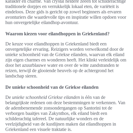
karakter en charme. Van crystal heldere zeeën tot schilderachtige
traditionele dorpjes en verrukkelijk lokaal eten, de variëteit is
eindeloos. Deze gids is gericht op zowel beginners als ervaren
avonturiers die waardevolle tips en inspiratie willen opdoen voor
hun onvergetelijke eilandhop-avontuur.
Waarom kiezen voor eilandhoppen in Griekenland?
De keuze voor eilandhoppen in Griekenland biedt een
onvergetelijke ervaring. Reizigers worden verwelkomd door de
unieke schoonheid van de Griekse eilanden, waarvan elk eiland
zijn eigen charmes en wonderen heeft. Het klinkt verleidelijk om
door het azuurblauwe water en over de witte zandstranden te
reizen, terwijl de glooiende heuvels op de achtergrond het
landschap sieren.
De unieke schoonheid van de Griekse eilanden
De
unieke schoonheid Griekse eilanden
is één van de
belangrijkste redenen om deze bestemmingen te verkennen. Van
de adembenemende zonsondergangen op Santorini tot de
verborgen baaitjes van Zakynthos, elk eiland biedt een
schilderachtig tafereel. De natuurlijke wonders en de
veelzijdigheid van de kustlijnen maken dat eilandhoppen in
Griekenland een visuele traktatie is.