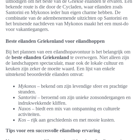
uitnodigen om het beste van de Griekse eilanden te ervaren. Een
bekende route is die door de Cycladen, waar eilanden zoals
Santorini en Mykonos ieder hun eigen charme hebben. De
combinatie van de adembenemende uitzichten op Santorini en
het bruisende nachtleven van Mykonos maakt het een must-do
voor vakantiegangers.
Beste eilanden Griekenland voor eilandhoppen
Bij het plannen van een eilandhopavontuur is het belangrijk om
de
beste eilanden Griekenland
te overwegen. Niet alleen zijn
de landschappen spectaculair, maar ook de lokale cultuur en
keuken zijn zeker de moeite waard. Een lijst van enkele
uitstekend beoordeelde eilanden omvat:
Mykonos
– bekend om zijn levendige sfeer en prachtige
stranden.
Santorini
– beroemd om zijn unieke zonsondergangen en
indrukwekkende kliffen.
Naxos
– biedt een mix van ontspanning en culturele
activiteiten.
Kos
– rijk aan geschiedenis en met mooie kusten.
Tips voor een succesvolle eilandhop ervaring