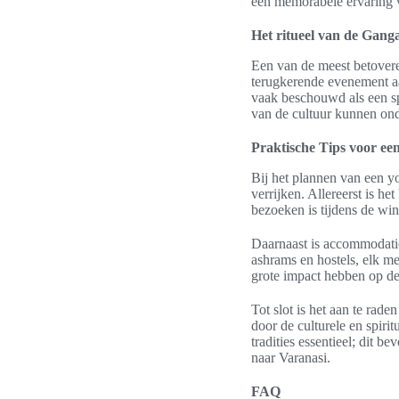
een memorabele ervaring v
Het ritueel van de Gang
Een van de meest betover
terugkerende evenement aa
vaak beschouwd als een sp
van de cultuur kunnen on
Praktische Tips voor ee
Bij het plannen van een y
verrijken. Allereerst is h
bezoeken is tijdens de wi
Daarnaast is accommodatie 
ashrams en hostels, elk me
grote impact hebben op de
Tot slot is het aan te rad
door de culturele en spiri
tradities essentieel; dit 
naar Varanasi.
FAQ