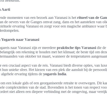
ol betekenis.
a Aarti
ende momenten van een bezoek aan Varanasi is het
ritueel van de Gan
n de oevers van de Ganges omvat zang, dans en het aansteken van olie
irituele ervaring Varanasi en zorgt voor een magische ambiance waar b
derdompelen.
n Yogareis naar Varanasi
ogareis naar Varanasi zijn er meerdere
praktische tips Varanasi
die de
et belangrijk om rekening te houden met het klimaat; de beste tijd om dez
ntermaanden van oktober tot maart, wanneer de temperaturen aangenaam 
een cruciaal aspect van de reis. Varanasi biedt diverse opties, van luxe
t hun unieke sfeer. Het kiezen van een plek die aansluit bij de persoon
 algehele ervaring tijdens de
yogareis India
.
en om een lokale gids of een georganiseerde retraite te overwegen. Dit ka
tuele complexiteiten van de stad. Bovendien is het tonen van respect vo
bevordert niet alleen een diepere verbinding met de omgeving, maar verrij