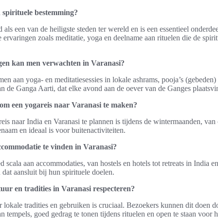
 spirituele bestemming?
ls een van de heiligste steden ter wereld en is een essentieel onderdeel
e ervaringen zoals meditatie, yoga en deelname aan rituelen die de spirit
ngen kan men verwachten in Varanasi?
n aan yoga- en meditatiesessies in lokale ashrams, pooja’s (gebeden) 
n de Ganga Aarti, dat elke avond aan de oever van de Ganges plaatsvi
d om een yogareis naar Varanasi te maken?
eis naar India en Varanasi te plannen is tijdens de wintermaanden, van 
aam en ideaal is voor buitenactiviteiten.
ccommodatie te vinden in Varanasi?
ed scala aan accommodaties, van hostels en hotels tot retreats in India e
dat aansluit bij hun spirituele doelen.
tuur en tradities in Varanasi respecteren?
 lokale tradities en gebruiken is cruciaal. Bezoekers kunnen dit doen d
n tempels, goed gedrag te tonen tijdens rituelen en open te staan voor he