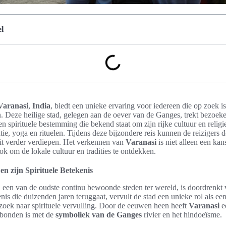
l
 Varanasi
,
India
, biedt een unieke ervaring voor iedereen die op zoek is 
en. Deze heilige stad, gelegen aan de oever van de Ganges, trekt bezoek
en spirituele bestemming die bekend staat om zijn rijke cultuur en reli
e, yoga en rituelen. Tijdens deze bijzondere reis kunnen de reizigers d
eit verder verdiepen. Het verkennen van
Varanasi
is niet alleen een ka
k om de lokale cultuur en tradities te ontdekken.
en zijn Spirituele Betekenis
, een van de oudste continu bewoonde steden ter wereld, is doordrenkt va
nis die duizenden jaren teruggaat, vervult de stad een unieke rol als ee
zoek naar spirituele vervulling. Door de eeuwen heen heeft
Varanasi
e
bonden is met de
symboliek van de Ganges
rivier en het hindoeïsme.