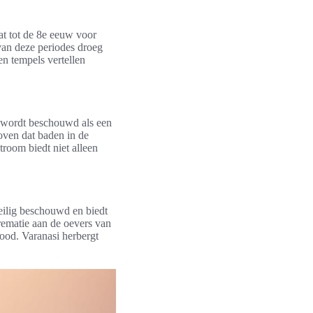
at tot de 8e eeuw voor
van deze periodes droeg
n tempels vertellen
r wordt beschouwd als een
loven dat baden in de
troom biedt niet alleen
heilig beschouwd en biedt
rematie aan de oevers van
dood. Varanasi herbergt
.