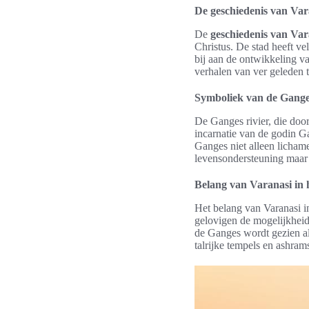
De geschiedenis van Var
De
geschiedenis van Var
Christus. De stad heeft v
bij aan de ontwikkeling va
verhalen van ver geleden t
Symboliek van de Ganges
De Ganges rivier, die doo
incarnatie van de godin Ga
Ganges niet alleen lichame
levensondersteuning maar 
Belang van Varanasi in 
Het belang van Varanasi i
gelovigen de mogelijkheid
de Ganges wordt gezien als
talrijke tempels en ashram