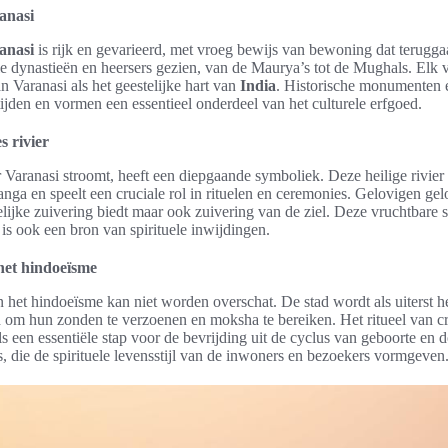
anasi
anasi
is rijk en gevarieerd, met vroeg bewijs van bewoning dat terugga
ele dynastieën en heersers gezien, van de Maurya’s tot de Mughals. Elk 
n Varanasi als het geestelijke hart van
India
. Historische monumenten e
ijden en vormen een essentieel onderdeel van het culturele erfgoed.
 rivier
r Varanasi stroomt, heeft een diepgaande symboliek. Deze heilige rivie
nga en speelt een cruciale rol in rituelen en ceremonies. Gelovigen ge
lijke zuivering biedt maar ook zuivering van de ziel. Deze vruchtbare s
is ook een bron van spirituele inwijdingen.
het hindoeïsme
n het hindoeïsme kan niet worden overschat. De stad wordt als uiterst 
 om hun zonden te verzoenen en moksha te bereiken. Het ritueel van c
 een essentiële stap voor de bevrijding uit de cyclus van geboorte en 
s, die de spirituele levensstijl van de inwoners en bezoekers vormgeven