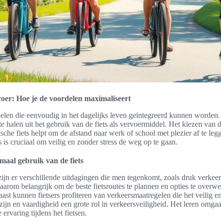
rvoer: Hoe je de voordelen maximaliseert
delen die eenvoudig in het dagelijks leven geïntegreerd kunnen worden. 
halen uit het gebruik van de fiets als vervoermiddel. Het kiezen van de j
sche fiets helpt om de afstand naar werk of school met plezier af te le
s is cruciaal om veilig en zonder stress de weg op te gaan.
imaal gebruik van de fiets
ijn er verschillende uitdagingen die men tegenkomt, zoals druk verke
s daarom belangrijk om de beste fietsroutes te plannen en opties te over
st kunnen fietsers profiteren van verkeersmaatregelen die het veilig 
ijn en vaardigheid een grote rol in verkeersveiligheid. Het leren omgaa
 ervaring tijdens het fietsen.