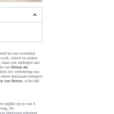
biedt tal van voordelen
r werk, school en andere
n, maar ook bijdragen aan
tie van
fietsen als
lleen een verbetering van
uiterst duurzaam transport
n van fietsen
, is het tijd
 een middel om je van A
eving. De
 van duurzaam transport.