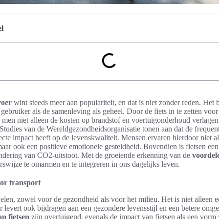
l
voer
wint steeds meer aan populariteit, en dat is niet zonder reden. Het 
gebruiker als de samenleving als geheel. Door de fiets in te zetten voo
an men niet alleen de kosten op brandstof en voertuigonderhoud verlage
. Studies van de Wereldgezondheidsorganisatie tonen aan dat de frequen
ecte impact heeft op de levenskwaliteit. Mensen ervaren hierdoor niet a
aar ook een positieve emotionele gesteldheid. Bovendien is fietsen een 
indering van CO2-uitstoot. Met de groeiende erkenning van de
voordele
wijze te omarmen en te integreren in ons dagelijks leven.
or transport
delen, zowel voor de gezondheid als voor het milieu. Het is niet alleen
r levert ook bijdragen aan een gezondere levensstijl en een betere omg
n fietsen
zijn overtuigend, evenals de impact van fietsen als een vorm