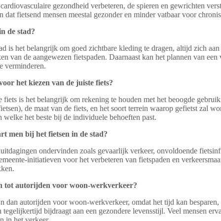
cardiovasculaire gezondheid verbeteren, de spieren en gewrichten verst
an dat fietsend mensen meestal gezonder en minder vatbaar voor chronisc
 in de stad?
tad is het belangrijk om goed zichtbare kleding te dragen, altijd zich aan
en van de aangewezen fietspaden. Daarnaast kan het plannen van een ve
te verminderen.
voor het kiezen van de juiste fiets?
te fiets is het belangrijk om rekening te houden met het beoogde gebrui
ietsen), de maat van de fiets, en het soort terrein waarop gefietst zal w
 welke het beste bij de individuele behoeften past.
t men bij het fietsen in de stad?
 uitdagingen ondervinden zoals gevaarlijk verkeer, onvoldoende fietsinf
emeente-initiatieven voor het verbeteren van fietspaden en verkeersmaat
kken.
ch tot autorijden voor woon-werkverkeer?
ijn dan autorijden voor woon-werkverkeer, omdat het tijd kan besparen,
 tegelijkertijd bijdraagt aan een gezondere levensstijl. Veel mensen erv
en in het verkeer.