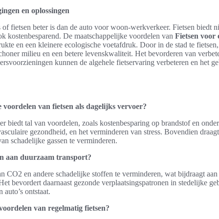
agingen en oplossingen
of fietsen beter is dan de auto voor woon-werkverkeer. Fietsen biedt ni
s ook kostenbesparend. De maatschappelijke voordelen van
Fietsen voor 
rukte en een kleinere ecologische voetafdruk. Door in de stad te fiets
choner milieu en een betere levenskwaliteit. Het bevorderen van verbet
ersvoorzieningen kunnen de algehele fietservaring verbeteren en het ge
e voordelen van fietsen als dagelijks vervoer?
oer biedt tal van voordelen, zoals kostenbesparing op brandstof en ond
vasculaire gezondheid, en het verminderen van stress. Bovendien draagt
 van schadelijke gassen te verminderen.
en aan duurzaam transport?
van CO2 en andere schadelijke stoffen te verminderen, wat bijdraagt aan
et bevordert daarnaast gezonde verplaatsingspatronen in stedelijke ge
 auto’s ontstaat.
voordelen van regelmatig fietsen?