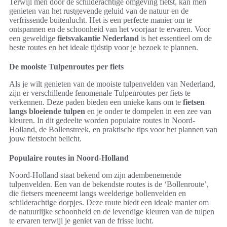
Terwijl men door de schilderachtige omgeving fietst, kan men
genieten van het rustgevende geluid van de natuur en de
verfrissende buitenlucht. Het is een perfecte manier om te
ontspannen en de schoonheid van het voorjaar te ervaren. Voor
een geweldige
fietsvakantie Nederland
is het essentieel om de
beste routes en het ideale tijdstip voor je bezoek te plannen.
De mooiste Tulpenroutes per fiets
Als je wilt genieten van de mooiste tulpenvelden van Nederland,
zijn er verschillende fenomenale Tulpenroutes per fiets te
verkennen. Deze paden bieden een unieke kans om te
fietsen
langs bloeiende tulpen
en je onder te dompelen in een zee van
kleuren. In dit gedeelte worden populaire routes in Noord-
Holland, de Bollenstreek, en praktische tips voor het plannen van
jouw fietstocht belicht.
Populaire routes in Noord-Holland
Noord-Holland staat bekend om zijn adembenemende
tulpenvelden. Een van de bekendste routes is de ‘Bollenroute’,
die fietsers meeneemt langs weelderige bollenvelden en
schilderachtige dorpjes. Deze route biedt een ideale manier om
de natuurlijke schoonheid en de levendige kleuren van de tulpen
te ervaren terwijl je geniet van de frisse lucht.