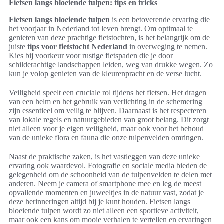
Fietsen langs bloeiende tulpen: tips en tricks
Fietsen langs bloeiende tulpen
is een betoverende ervaring die
het voorjaar in Nederland tot leven brengt. Om optimaal te
genieten van deze prachtige fietstochten, is het belangrijk om de
juiste
tips voor fietstocht Nederland
in overweging te nemen.
Kies bij voorkeur voor rustige fietspaden die je door
schilderachtige landschappen leiden, weg van drukke wegen. Zo
kun je volop genieten van de kleurenpracht en de verse lucht.
Veiligheid speelt een cruciale rol tijdens het fietsen. Het dragen
van een helm en het gebruik van verlichting in de schemering
zijn essentieel om veilig te blijven. Daarnaast is het respecteren
van lokale regels en natuurgebieden van groot belang. Dit zorgt
niet alleen voor je eigen veiligheid, maar ook voor het behoud
van de unieke flora en fauna die onze tulpenvelden omringen.
Naast de praktische zaken, is het vastleggen van deze unieke
ervaring ook waardevol. Fotografie en sociale media bieden de
gelegenheid om de schoonheid van de tulpenvelden te delen met
anderen. Neem je camera of smartphone mee en leg de meest
opvallende momenten en juweeltjes in de natuur vast, zodat je
deze herinneringen altijd bij je kunt houden. Fietsen langs
bloeiende tulpen wordt zo niet alleen een sportieve activiteit,
maar ook een kans om mooie verhalen te vertellen en ervaringen