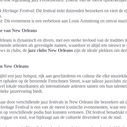
 Heritage Festival
: Dit festival trekt duizenden bezoekers en viert de r
n.
t
: Dit evenement is een eerbetoon aan Louis Armstrong en omvat muzie
ne van New Orleans
ans is dynamisch en divers, met een sterke invloed van de tradities in
ende artiesten als gevestigde namen, waardoor er altijd iets nieuws te
hows in clubs, de
jazz clubs New Orleans
zijn de ideale plekken om deze
 in New Orleans
fel een jazz hotspot, rijk aan geschiedenis en cultuur die elke muziekl
 ophalen op de beroemde Frenchmen Street, waar talloze jazzclubs zich
l lokale muzikanten als internationale artiesten samen om hun talente
tieke jazzervaring biedt.
 jaar door verschillende jazz festivals in New Orleans die bezoekers uit
eritage Festival is een van de meest iconische evenementen, waar ee
en op verschillende podia hun kunsten vertonen. Dit festival benadrukt n
reggae en soul, wat bijdraagt aan de culturele diversiteit van de stad.