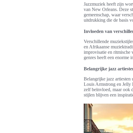
Jazzmuziek heeft zijn wort
van New Orleans. Deze stij
gemeenschap, waar versch
uitdrukking die de basis 
Invloeden van verschille
Verschillende muziekstijl
en Afrikaanse muziektradi
improvisatie en ritmische 
genres heeft een enorme 
Belangrijke jazz artiest
Belangrijke jazz artieste
Louis Armstrong en Jelly 
zelf beïnvloed, maar ook 
stijlen blijven een inspir