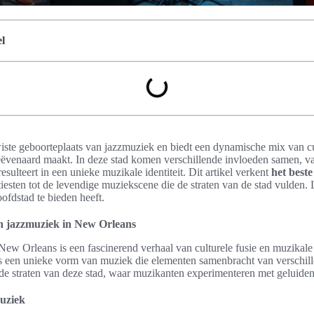
l
ste geboorteplaats van jazzmuziek en biedt een dynamische mix van cu
ëvenaard maakt. In deze stad komen verschillende invloeden samen, va
sulteert in een unieke muzikale identiteit. Dit artikel verkent
het best
rtiesten tot de levendige muziekscene die de straten van de stad vulden.
ofdstad te bieden heeft.
an jazzmuziek in New Orleans
New Orleans is een fascinerend verhaal van culturele fusie en muzikale 
s een unieke vorm van muziek die elementen samenbracht van verschille
 de straten van deze stad, waar muzikanten experimenteren met geluiden 
uziek