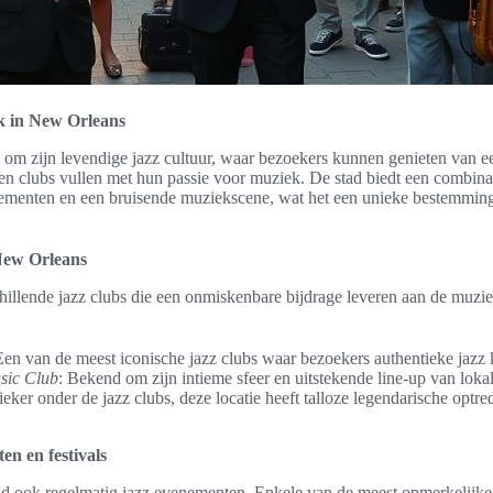
k in New Orleans
om zijn levendige jazz cultuur, waar bezoekers kunnen genieten van ee
 en clubs vullen met hun passie voor muziek. De stad biedt een combinat
enementen en een bruisende muziekscene, wat het een unieke bestemmi
 New Orleans
hillende jazz clubs die een onmiskenbare bijdrage leveren aan de muzie
Een van de meest iconische jazz clubs waar bezoekers authentieke jazz
sic Club
: Bekend om zijn intieme sfeer en uitstekende line-up van lokal
ieker onder de jazz clubs, deze locatie heeft talloze legendarische optr
en en festivals
tad ook regelmatig jazz evenementen. Enkele van de meest opmerkelijke 