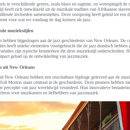
els in verschillende genres, zoals blues en ragtime, en weerspiegelt de r
l heeft zich ontwikkeld uit de muzikale tradities van Afrikaanse slave
illende invloeden samensmelten. Deze oorsprong heeft geleid tot een
vormt voor wat we vandaag de dag kennen als jazz.
nde muziekstijlen
en hebben bijgedragen aan de jazz geschiedenis van New Orleans. De 
ties heeft unieke elementen voortgebracht die de jazz drastisch hebbe
variaties zijn typische kenmerken die deze muziekstijl onderscheiden. 
impact gehad op de ontwikkeling van jazzmuziek.
en uit New Orleans
n uit New Orleans hebben een onschatbare bijdrage geleverd aan de muz
Roll Morton staan centraal in de geschiedenis. Deze pioniers hebben ni
de perceptie van jazz wereldwijd veranderd. Hun innovatieve benaderi
atiebron voor muzikanten en liefhebbers van jazzmuziek.