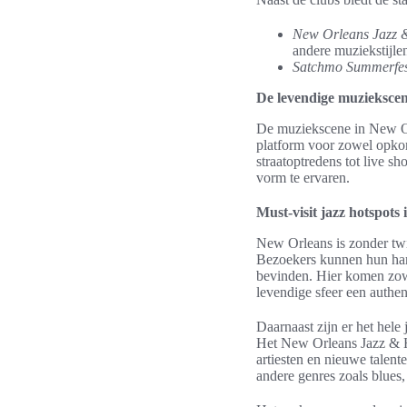
New Orleans Jazz &
andere muziekstijle
Satchmo Summerfes
De levendige muzieksce
De muziekscene in New Orle
platform voor zowel opkom
straatoptredens tot live s
vorm te ervaren.
Must-visit jazz hotspots
New Orleans is zonder twij
Bezoekers kunnen hun hart
bevinden. Hier komen zowe
levendige sfeer een authen
Daarnaast zijn er het hele
Het New Orleans Jazz & H
artiesten en nieuwe talent
andere genres zoals blues, 