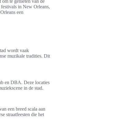
t om te genieten van de
z festivals in New Orleans,
 Orleans een
stad wordt vaak
se muzikale tradities. Dit
lub en DBA. Deze locaties
muziekscene in de stad.
van een breed scala aan
e straatfeesten die het