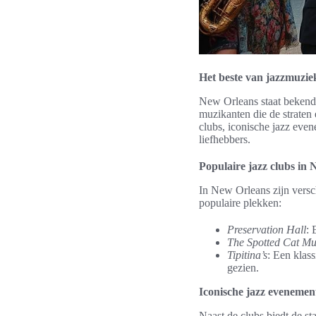
Het beste van jazzmuzie
New Orleans staat bekend 
muzikanten die de straten
clubs, iconische jazz ev
liefhebbers.
Populaire jazz clubs in
In New Orleans zijn versc
populaire plekken:
Preservation Hall
: 
The Spotted Cat Mu
Tipitina’s
: Een klass
gezien.
Iconische jazz evenement
Naast de clubs biedt de s