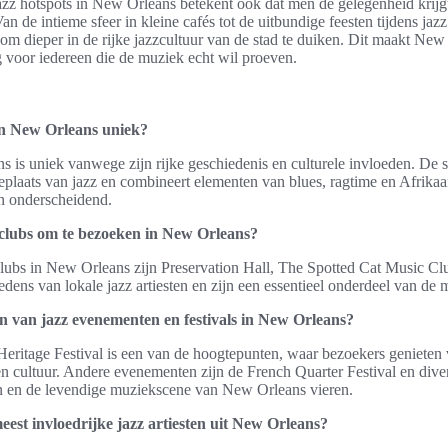
zz hotspots in New Orleans betekent ook dat men de gelegenheid krijg
an de intieme sfeer in kleine cafés tot de uitbundige feesten tijdens jaz
 om dieper in de rijke jazzcultuur van de stad te duiken. Dit maakt New
voor iedereen die de muziek echt wil proeven.
n New Orleans uniek?
 is uniek vanwege zijn rijke geschiedenis en culturele invloeden. De 
plaats van jazz en combineert elementen van blues, ragtime en Afrikaan
en onderscheidend.
z clubs om te bezoeken in New Orleans?
clubs in New Orleans zijn Preservation Hall, The Spotted Cat Music C
edens van lokale jazz artiesten en zijn een essentieel onderdeel van de 
n van jazz evenementen en festivals in New Orleans?
ritage Festival is een van de hoogtepunten, waar bezoekers genieten 
n cultuur. Andere evenementen zijn de French Quarter Festival en divers
en en de levendige muziekscene van New Orleans vieren.
eest invloedrijke jazz artiesten uit New Orleans?