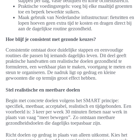
stappen per dag, vaste bedtijden en korte ochtendstretch.
Praktische voedingsregels: voeg bij elke maaltijd groenten
toe en beperk bewerkte suikers.
Maak gebruik van Nederlandse infrastructuur: fietsritten en
lopen hoeven geen extra tijd te kosten en dragen direct bij
aan de dagelijkse routine gezondheid.
Hoe blijf je consistent met gezonde keuzes?
Consistentie ontstaat door duidelijke stappen en eenvoudige
routines die passen bij iemands dagelijks leven. Dit deel geeft
praktische handvatten om realistische doelen gezondheid te
formuleren, een werkbaar plan te maken, voortgang te meten en
steun te organiseren. De nadruk ligt op gedrag en kleine
gewoonten die op termijn groot effect hebben.
Stel realistische en meetbare doelen
Begin met concrete doelen volgens het SMART principe:
specifiek, meetbaar, acceptabel, realistisch en tijdgebonden. Een
voorbeeld is: 3 keer per week 30 minuten fietsen naar werk in
plaats van vaag “meer bewegen”. Zo ontstaan meetbare
gezondheidsdoelen die dagelijks toepasbaar zijn.
Richt doelen op gedrag in plaats van alleen uitkomst. Kies het