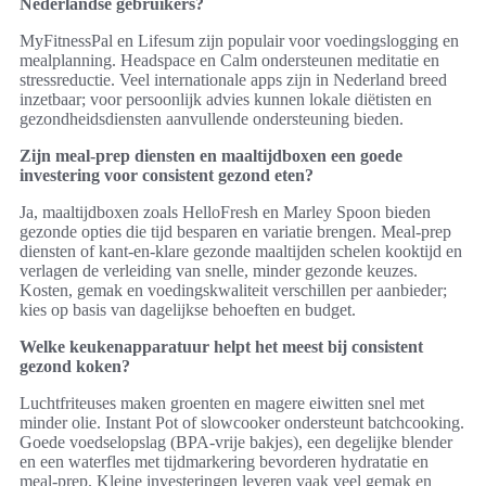
Nederlandse gebruikers?
MyFitnessPal en Lifesum zijn populair voor voedingslogging en
mealplanning. Headspace en Calm ondersteunen meditatie en
stressreductie. Veel internationale apps zijn in Nederland breed
inzetbaar; voor persoonlijk advies kunnen lokale diëtisten en
gezondheidsdiensten aanvullende ondersteuning bieden.
Zijn meal-prep diensten en maaltijdboxen een goede
investering voor consistent gezond eten?
Ja, maaltijdboxen zoals HelloFresh en Marley Spoon bieden
gezonde opties die tijd besparen en variatie brengen. Meal-prep
diensten of kant-en-klare gezonde maaltijden schelen kooktijd en
verlagen de verleiding van snelle, minder gezonde keuzes.
Kosten, gemak en voedingskwaliteit verschillen per aanbieder;
kies op basis van dagelijkse behoeften en budget.
Welke keukenapparatuur helpt het meest bij consistent
gezond koken?
Luchtfriteuses maken groenten en magere eiwitten snel met
minder olie. Instant Pot of slowcooker ondersteunt batchcooking.
Goede voedselopslag (BPA-vrije bakjes), een degelijke blender
en een waterfles met tijdmarkering bevorderen hydratatie en
meal-prep. Kleine investeringen leveren vaak veel gemak en