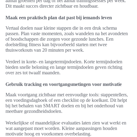
aantal groenten per dag of het aantal trainingssessies per week.
Dit maakt succes directer zichtbaar en houdbaar.
Maak een praktisch plan dat past bij iemands leven
Vertaal doelen naar kleine stappen die in een druk schema
passen. Plan vaste momenten, zoals wandelen na het avondeten
of boodschappen die zorgen voor gezonde lunches. Een
doelstelling fitness kan bijvoorbeeld starten met twee
thuisworkouts van 20 minuten per week.
Verdeel in korte- en langetermijndoelen. Korte termijndoelen
bieden snelle beloning en lange termijndoelen geven richting
over zes tot twaalf maanden.
Gebruik tracking en voortgangsmetingen voor motivatie
Maak voortgang zichtbaar met eenvoudige tools: stappentellers,
een voedingsdagboek of een checklist op de koelkast. Dit helpt
bij het behalen van SMART doelen en bij het onderhoud van
meetbare gezondheidsdoelen.
Weekelijkse of maandelijkse evaluaties laten zien wat werkt en
wat aangepast moet worden. Kleine aanpassingen houden
motivatie hoog en voorkomen overbelasting.