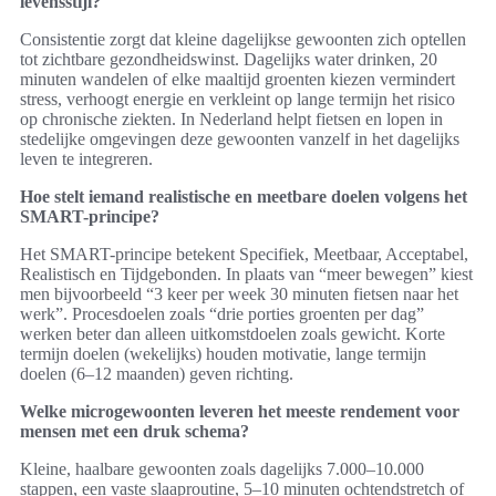
levensstijl?
Consistentie zorgt dat kleine dagelijkse gewoonten zich optellen
tot zichtbare gezondheidswinst. Dagelijks water drinken, 20
minuten wandelen of elke maaltijd groenten kiezen vermindert
stress, verhoogt energie en verkleint op lange termijn het risico
op chronische ziekten. In Nederland helpt fietsen en lopen in
stedelijke omgevingen deze gewoonten vanzelf in het dagelijks
leven te integreren.
Hoe stelt iemand realistische en meetbare doelen volgens het
SMART-principe?
Het SMART-principe betekent Specifiek, Meetbaar, Acceptabel,
Realistisch en Tijdgebonden. In plaats van “meer bewegen” kiest
men bijvoorbeeld “3 keer per week 30 minuten fietsen naar het
werk”. Procesdoelen zoals “drie porties groenten per dag”
werken beter dan alleen uitkomstdoelen zoals gewicht. Korte
termijn doelen (wekelijks) houden motivatie, lange termijn
doelen (6–12 maanden) geven richting.
Welke microgewoonten leveren het meeste rendement voor
mensen met een druk schema?
Kleine, haalbare gewoonten zoals dagelijks 7.000–10.000
stappen, een vaste slaaproutine, 5–10 minuten ochtendstretch of