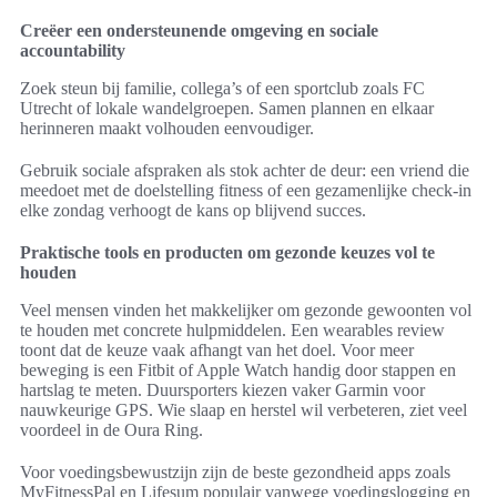
Creëer een ondersteunende omgeving en sociale
accountability
Zoek steun bij familie, collega’s of een sportclub zoals FC
Utrecht of lokale wandelgroepen. Samen plannen en elkaar
herinneren maakt volhouden eenvoudiger.
Gebruik sociale afspraken als stok achter de deur: een vriend die
meedoet met de doelstelling fitness of een gezamenlijke check-in
elke zondag verhoogt de kans op blijvend succes.
Praktische tools en producten om gezonde keuzes vol te
houden
Veel mensen vinden het makkelijker om gezonde gewoonten vol
te houden met concrete hulpmiddelen. Een wearables review
toont dat de keuze vaak afhangt van het doel. Voor meer
beweging is een Fitbit of Apple Watch handig door stappen en
hartslag te meten. Duursporters kiezen vaker Garmin voor
nauwkeurige GPS. Wie slaap en herstel wil verbeteren, ziet veel
voordeel in de Oura Ring.
Voor voedingsbewustzijn zijn de beste gezondheid apps zoals
MyFitnessPal en Lifesum populair vanwege voedingslogging en