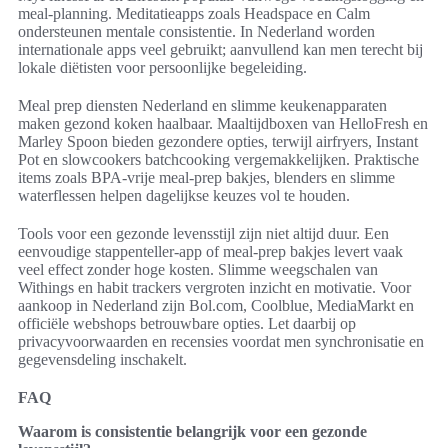
meal-planning. Meditatieapps zoals Headspace en Calm
ondersteunen mentale consistentie. In Nederland worden
internationale apps veel gebruikt; aanvullend kan men terecht bij
lokale diëtisten voor persoonlijke begeleiding.
Meal prep diensten Nederland en slimme keukenapparaten
maken gezond koken haalbaar. Maaltijdboxen van HelloFresh en
Marley Spoon bieden gezondere opties, terwijl airfryers, Instant
Pot en slowcookers batchcooking vergemakkelijken. Praktische
items zoals BPA-vrije meal-prep bakjes, blenders en slimme
waterflessen helpen dagelijkse keuzes vol te houden.
Tools voor een gezonde levensstijl zijn niet altijd duur. Een
eenvoudige stappenteller-app of meal-prep bakjes levert vaak
veel effect zonder hoge kosten. Slimme weegschalen van
Withings en habit trackers vergroten inzicht en motivatie. Voor
aankoop in Nederland zijn Bol.com, Coolblue, MediaMarkt en
officiële webshops betrouwbare opties. Let daarbij op
privacyvoorwaarden en recensies voordat men synchronisatie en
gegevensdeling inschakelt.
FAQ
Waarom is consistentie belangrijk voor een gezonde