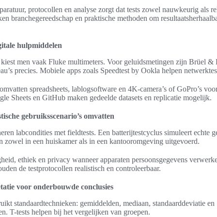
aratuur, protocollen en analyse zorgt dat tests zowel nauwkeurig als re
iken branchegereedschap en praktische methoden om resultaatsherhaalba
itale hulpmiddelen
n kiest men vaak Fluke multimeters. Voor geluidsmetingen zijn Brüel
au’s precies. Mobiele apps zoals Speedtest by Ookla helpen netwerktest
 omvatten spreadsheets, lablogsoftware en 4K-camera’s of GoPro’s voo
le Sheets en GitHub maken gedeelde datasets en replicatie mogelijk.
istische gebruiksscenario’s omvatten
en labcondities met fieldtests. Een batterijtestcyclus simuleert echte 
en zowel in een huiskamer als in een kantooromgeving uitgevoerd.
igheid, ethiek en privacy wanneer apparaten persoonsgegevens verwerke
den de testprotocollen realistisch en controleerbaar.
etatie voor onderbouwde conclusies
uikt standaardtechnieken: gemiddelden, mediaan, standaarddeviatie en
n. T-tests helpen bij het vergelijken van groepen.