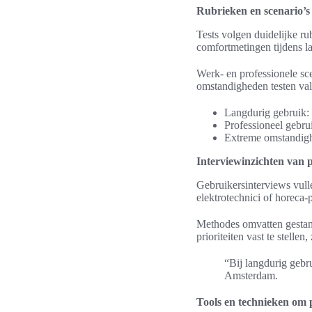
Rubrieken en scenario’s 
Tests volgen duidelijke rub
comfortmetingen tijdens l
Werk- en professionele sce
omstandigheden testen val
Langdurig gebruik: 
Professioneel gebru
Extreme omstandighe
Interviewinzichten van p
Gebruikersinterviews vull
elektrotechnici of horeca-
Methodes omvatten gestanda
prioriteiten vast te stell
“Bij langdurig gebru
Amsterdam.
Tools en technieken om 