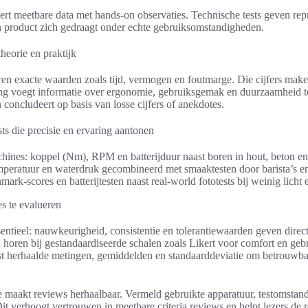
rt meetbare data met hands-on observaties. Technische tests geven repr
en product zich gedraagt onder echte gebruiksomstandigheden.
heorie en praktijk
en exacte waarden zoals tijd, vermogen en foutmarge. Die cijfers maken
aring voegt informatie over ergonomie, gebruiksgemak en duurzaamheid
n concludeert op basis van losse cijfers of anekdotes.
ts die precisie en ervaring aantonen
hines: koppel (Nm), RPM en batterijduur naast boren in hout, beton en 
mperatuur en waterdruk gecombineerd met smaaktesten door barista’s 
rk-scores en batterijtesten naast real-world fototests bij weinig licht 
s te evalueren
sentieel: nauwkeurigheid, consistentie en tolerantiewaarden geven direc
horen bij gestandaardiseerde schalen zoals Likert voor comfort en gebr
eist herhaalde metingen, gemiddelden en standaarddeviatie om betrouwba
 maakt reviews herhaalbaar. Vermeld gebruikte apparatuur, testomstan
it verhoogt vertrouwen in meetbare criteria reviews en helpt lezers de re