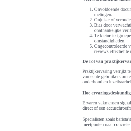
Onvoldoende documen
metingen.
Onjuiste of veroude
Bias door verwachti
onafhankelijke verifi
Te kleine testgroepe
omstandigheden.
Ongecontroleerde v
reviews effectief te
De rol van praktijkerva
Praktijkervaring verrijkt
van echte gebruikers om ee
onderhoud en inzetbaarheid
Hoe ervaringsdeskundigh
Ervaren vakmensen signale
direct of een accuschroefm
Specialisten zoals barist
meetpunten naar concrete 