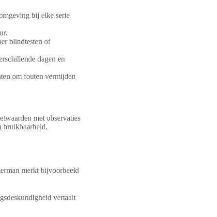
omgeving bij elke serie
ur.
r blindtesten of
verschillende dagen en
nten om fouten vermijden
eetwaarden met observaties
n bruikbaarheid,
mmerman merkt bijvoorbeeld
ngsdeskundigheid vertaalt