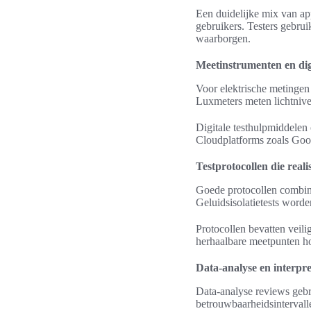
Een duidelijke mix van app
gebruikers. Testers gebru
waarborgen.
Meetinstrumenten en dig
Voor elektrische metinge
Luxmeters meten lichtnive
Digitale testhulpmiddelen
Cloudplatforms zoals Goog
Testprotocollen die real
Goede protocollen combiner
Geluidsisolatietests word
Protocollen bevatten veil
herhaalbare meetpunten hou
Data-analyse en interpr
Data-analyse reviews gebr
betrouwbaarheidsintervalle