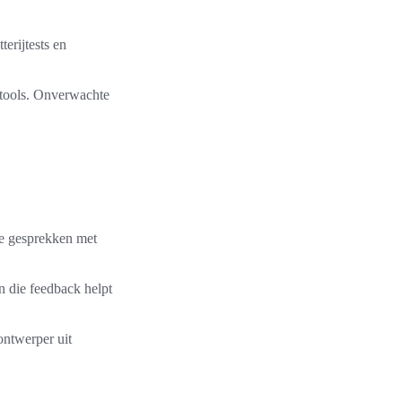
terijtests en
e tools. Onverwachte
de gesprekken met
n die feedback helpt
ontwerper uit