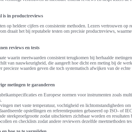
l is in productreviews
en op heldere cijfers en consistente methoden. Lezers vertrouwen op r
m draait het bij reputabele testen om precisie productreviews, waarmee
nnen reviews en tests
 mate waarin meetwaarden consistent terugkomen bij herhaalde metingen
hilt van nauwkeurigheid, die aangeeft hoe dicht een meting bij de werk
er precieze waarden geven die toch systematisch afwijken van de echte w
ge metingen te garanderen
fabrikantspecificaties en Europese normen voor instrumenten zoals mult
.
vingen met vaste temperatuur, vochtigheid en lichtomstandigheden om v
aardiseerde opstellingen en referentiepunten gebaseerd op ISO- of IEC-
de steekproefgrootte zodat uitschieters zichtbaar worden en resultaten 
ocollen en checklists zodat andere reviewers dezelfde meetmethoden tes
en hoe ze te vermijden