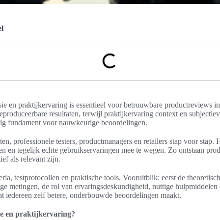
l
ie en praktijkervaring is essentieel voor betrouwbare productreviews in
eproduceerbare resultaten, terwijl praktijkervaring context en subjectie
vig fundament voor nauwkeurige beoordelingen.
ten, professionele testers, productmanagers en retailers stap voor stap
n en tegelijk echte gebruikservaringen mee te wegen. Zo ontstaan pro
ef als relevant zijn.
eria, testprotocollen en praktische tools. Vooruitblik: eerst de theoretis
e metingen, de rol van ervaringsdeskundigheid, nuttige hulpmiddelen 
dat iedereen zelf betere, onderbouwde beoordelingen maakt.
ie en praktijkervaring?