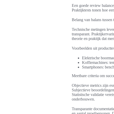
Een goede review balancee
Praktijktests tonen hoe e
Belang van balans tussen t
Technische metingen lever
transparant. Praktijkerv
theorie en praktijk dat me
Voorbeelden uit producttes
Elektrische boormac
Koffiemachines: te
Smartphones: benchma
Meetbare criteria om succe
Objectieve metrics zijn es
Subjectieve beoordelingen 
Statistische validatie ver
onderbouwen.
Transparante documentatie
en aantal proefpersonen. D