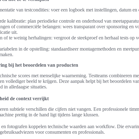
tatie van testcondities: voer een logboek met instellingen, datum en 
rde kalibratie: plan periodieke controle en onderhoud van meetapparatu
ngen of commerciële belangen: wees transparant over sponsoring en voe
catie uit.
n of te weinig herhalingen: vergroot de steekproef en herhaal tests op 
ariabelen in de opstelling: standaardiseer montagemethoden en meetpu
 maken.
ring bij het beoordelen van producten
 technische scores met menselijke waarneming. Testteams combineren m
n vollediger beeld te krijgen. Deze aanpak helpt bij het beoordelen va
 in alledaagse situaties.
eid de context verrijkt
ren subtiele verschillen die cijfers niet vangen. Een professionele ti
achine prettig in de hand ligt tijdens lange klussen.
a’s en fotografen koppelen technische waarden aan workflow. Die ervari
gebruiksadviezen voor consumenten en professionals.