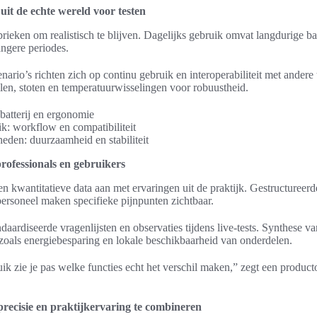
uit de echte wereld voor testen
rieken om realistisch te blijven. Dagelijks gebruik omvat langdurige bat
angere periodes.
nario’s richten zich op continu gebruik en interoperabiliteit met ander
len, stoten en temperatuurwisselingen voor robuustheid.
batterij en ergonomie
ik: workflow en compatibiliteit
den: duurzaamheid en stabiliteit
rofessionals en gebruikers
en kwantitatieve data aan met ervaringen uit de praktijk. Gestructureer
personeel maken specifieke pijnpunten zichtbaar.
ardiseerde vragenlijsten en observaties tijdens live-tests. Synthese va
en, zoals energiebesparing en lokale beschikbaarheid van onderdelen.
ik zie je pas welke functies echt het verschil maken,” zegt een product
precisie en praktijkervaring te combineren