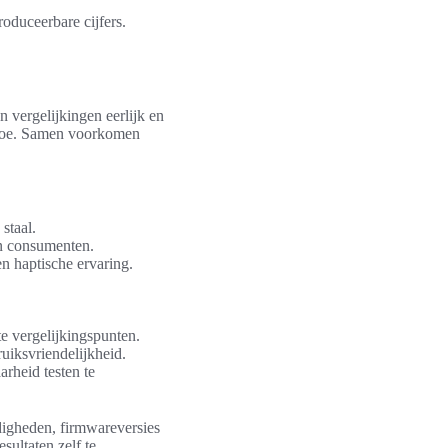
oduceerbare cijfers.
 vergelijkingen eerlijk en
 toe. Samen voorkomen
staal.
en consumenten.
en haptische ervaring.
te vergelijkingspunten.
uiksvriendelijkheid.
arheid testen te
digheden, firmwareversies
sultaten zelf te