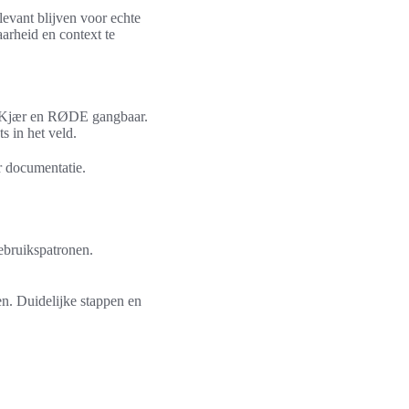
levant blijven voor echte
arheid en context te
 & Kjær en RØDE gangbaar.
s in het veld.
r documentatie.
gebruikspatronen.
n. Duidelijke stappen en