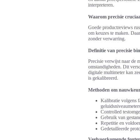
interpreteren.
Waarom precisie cruciaa
Goede productreviews rust
om keuzes te maken. Daaro
zonder verwarring.
Definitie van precisie bi
Precisie verwijst naar de
omstandigheden. Dit versc
digitale multimeter kan ze
is gekalibreerd.
Methoden om nauwkeuri
Kalibratie volgens 
geluidsniveaumeters
Controlled testomge
Gebruik van gestand
Repetitie en voldoen
Gedetailleerde prot
Veelvoorkomende fouten 