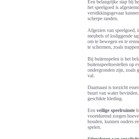
Een belangrijke stap bij 
het speelgoed is afgestemd
verstikkingsgevaar kunnen
scherpe randen.
Afgezien van speelgoed, is
meubels of losliggende tap
om te bewegen en te renne
te schermen, zoals trappen
Bij buitenspelen is het be
buitenspeeltoestellen op e
ondergronden zijn, zoals g
val.
Daarnaast is toezicht essen
buurt van water bevinden
geschikte kleding.
Een
veilige speelruimte
bi
voortdurend zorgen hoeven 
houden, kunnen ouders ee
spelen.
Stimuleren van creativit