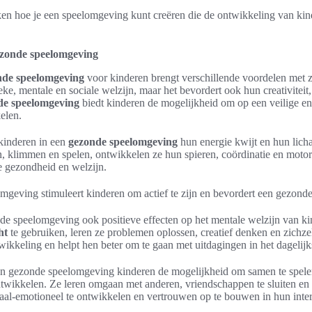
en hoe je een speelomgeving kunt creëren die de ontwikkeling van kin
.
ezonde speelomgeving
nde speelomgeving
voor kinderen brengt verschillende voordelen met z
ieke, mentale en sociale welzijn, maar het bevordert ook hun creativiteit
de speelomgeving
biedt kinderen de mogelijkheid om op een veilige en
elen.
kinderen in een
gezonde speelomgeving
hun energie kwijt en hun lich
n, klimmen en spelen, ontwikkelen ze hun spieren, coördinatie en moto
e gezondheid en welzijn.
geving stimuleert kinderen om actief te zijn en bevordert een gezonde 
de speelomgeving ook positieve effecten op het mentale welzijn van kin
ht
te gebruiken, leren ze problemen oplossen, creatief denken en zichzel
wikkeling en helpt hen beter om te gaan met uitdagingen in het dagelijk
een gezonde speelomgeving kinderen de mogelijkheid om samen te spel
twikkelen. Ze leren omgaan met anderen, vriendschappen te sluiten en c
iaal-emotioneel te ontwikkelen en vertrouwen op te bouwen in hun inter