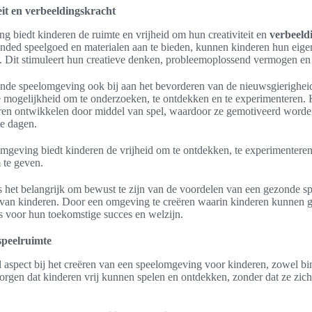
eit en verbeeldingskracht
 biedt kinderen de ruimte en vrijheid om hun creativiteit en
verbeeld
ded speelgoed en materialen aan te bieden, kunnen kinderen hun eigen
ten. Dit stimuleert hun creatieve denken, probleemoplossend vermogen e
onde speelomgeving ook bij aan het bevorderen van de nieuwsgierighei
e mogelijkheid om te onderzoeken, te ontdekken en te experimenteren
leren ontwikkelen door middel van spel, waardoor ze gemotiveerd word
te dagen.
geving biedt kinderen de vrijheid om te ontdekken, te experimentere
 te geven.
is het belangrijk om bewust te zijn van de voordelen van een gezonde 
van kinderen. Door een omgeving te creëren waarin kinderen kunnen gr
is voor hun toekomstige succes en welzijn.
speelruimte
el aspect bij het creëren van een speelomgeving voor kinderen, zowel bi
zorgen dat kinderen vrij kunnen spelen en ontdekken, zonder dat ze zi