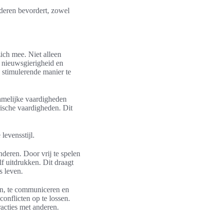
deren bevordert, zowel
ich mee. Niet alleen
, nieuwsgierigheid en
 stimulerende manier te
amelijke vaardigheden
rische vaardigheden. Dit
levensstijl.
deren. Door vrij te spelen
f uitdrukken. Dit draagt
s leven.
en, te communiceren en
onflicten op te lossen.
acties met anderen.