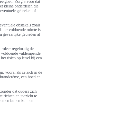
peelgoed. Zorg ervoor dat
et kleine onderdelen die
 eventuele gebreken of
eventuele obstakels zoals
at er voldoende ruimte is
 gevaarlijke gebieden af
troleer regelmatig de
 er voldoende valdempende
et risico op letsel bij een
jn, vooral als ze zich in de
ebrandcrème, een hoed en
 zonder dat ouders zich
 richten en toezicht te
len en buiten kunnen