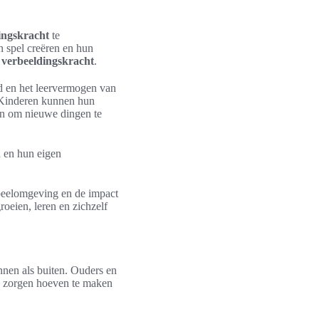
ingskracht
te
 spel creëren en hun
n
verbeeldingskracht
.
d en het leervermogen van
. Kinderen kunnen hun
en om nieuwe dingen te
n en hun eigen
speelomgeving en de impact
oeien, leren en zichzelf
nnen als buiten. Ouders en
ch zorgen hoeven te maken