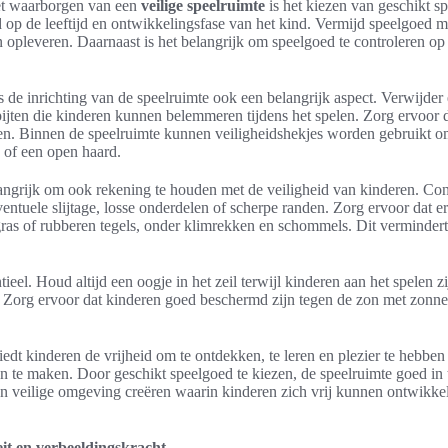
het waarborgen van een
veilige speelruimte
is het kiezen van geschikt s
 op de leeftijd en ontwikkelingsfase van het kind. Vermijd speelgoed m
 opleveren. Daarnaast is het belangrijk om speelgoed te controleren op
 de inrichting van de speelruimte ook een belangrijk aspect. Verwijder 
ijten die kinderen kunnen belemmeren tijdens het spelen. Zorg ervoor d
n. Binnen de speelruimte kunnen veiligheidshekjes worden gebruikt om
 of een open haard.
langrijk om ook rekening te houden met de veiligheid van kinderen. Con
ventuele slijtage, losse onderdelen of scherpe randen. Zorg ervoor dat
ras of rubberen tegels, onder klimrekken en schommels. Dit vermindert h
tieel. Houd altijd een oogje in het zeil terwijl kinderen aan het spelen zi
. Zorg ervoor dat kinderen goed beschermd zijn tegen de zon met zonn
edt kinderen de vrijheid om te ontdekken, te leren en plezier te hebben
te maken. Door geschikt speelgoed te kiezen, de speelruimte goed in te
n veilige omgeving creëren waarin kinderen zich vrij kunnen ontwikke
eit en verbeeldingskracht