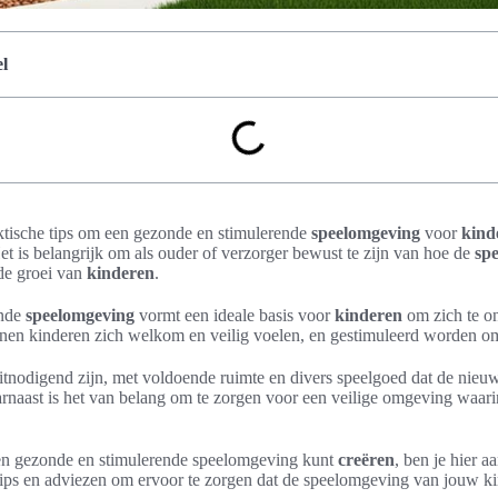
l
raktische tips om een gezonde en stimulerende
speelomgeving
voor
kind
t is belangrijk om als ouder of verzorger bewust te zijn van hoe de
sp
de groei van
kinderen
.
ende
speelomgeving
vormt een ideale basis voor
kinderen
om zich te on
nen kinderen zich welkom en veilig voelen, en gestimuleerd worden om 
nodigend zijn, met voldoende ruimte en divers speelgoed dat de nieuwsg
arnaast is het van belang om te zorgen voor een veilige omgeving waari
 een gezonde en stimulerende speelomgeving kunt
creëren
, ben je hier aa
e tips en adviezen om ervoor te zorgen dat de speelomgeving van jouw ki