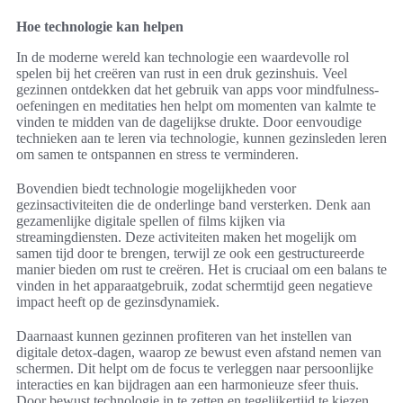
Hoe technologie kan helpen
In de moderne wereld kan technologie een waardevolle rol
spelen bij het creëren van rust in een druk gezinshuis. Veel
gezinnen ontdekken dat het gebruik van apps voor mindfulness-
oefeningen en meditaties hen helpt om momenten van kalmte te
vinden te midden van de dagelijkse drukte. Door eenvoudige
technieken aan te leren via technologie, kunnen gezinsleden leren
om samen te ontspannen en stress te verminderen.
Bovendien biedt technologie mogelijkheden voor
gezinsactiviteiten die de onderlinge band versterken. Denk aan
gezamenlijke digitale spellen of films kijken via
streamingdiensten. Deze activiteiten maken het mogelijk om
samen tijd door te brengen, terwijl ze ook een gestructureerde
manier bieden om rust te creëren. Het is cruciaal om een balans te
vinden in het apparaatgebruik, zodat schermtijd geen negatieve
impact heeft op de gezinsdynamiek.
Daarnaast kunnen gezinnen profiteren van het instellen van
digitale detox-dagen, waarop ze bewust even afstand nemen van
schermen. Dit helpt om de focus te verleggen naar persoonlijke
interacties en kan bijdragen aan een harmonieuze sfeer thuis.
Door bewust technologie in te zetten en tegelijkertijd te kiezen