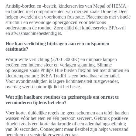
Antislip-borden en -bestek, kinderservies van Mepal of HEMA,
en borden met compartimenten van merken zoals Done by Deer
helpen overzicht en voorkomen frustratie. Placements met visuele
structuur en eenvoudige opbergdozen voor telefoons
ondersteunen de routine. Zorg altijd dat kinderservies BPA-vrij
en afwasmachinebestendig is.
Hoe kan verlichting bijdragen aan een ontspannen
eetsituatie?
Warm-witte verlichting (2700–3000K) en dimbare lampen
creëren een intieme sfeer en verlagen spanning. Slimme
oplossingen zoals Philips Hue bieden flexibiliteit met dimmen en
kleurtemperatuur; IKEA Tradfri is een betaalbaar alternatief.
Voor avondmaaltijden is lagere lichtintensiteit rustgevender,
overdag werkt natuurlijk licht het beste.
Wat zijn haalbare routines en gezinsregels om onrust te
verminderen tijdens het eten?
Voer korte, duidelijke regels in: geen schermen aan tafel, handen
wassen vóór het eten en één persoon serveert. Gebruik positieve
rituelen zoals een korte dankronde of een ademhalingsoefening
van 30 seconden. Consequent maar flexibel zijn helpt weerstand
beperken en versterkt gewenst gedrag.