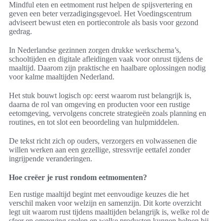
Mindful eten en eetmoment rust helpen de spijsvertering en
geven een beter verzadigingsgevoel. Het Voedingscentrum
adviseert bewust eten en portiecontrole als basis voor gezond
gedrag.
In Nederlandse gezinnen zorgen drukke werkschema’s,
schooltijden en digitale afleidingen vaak voor onrust tijdens de
maaltijd. Daarom zijn praktische en haalbare oplossingen nodig
voor kalme maaltijden Nederland.
Het stuk bouwt logisch op: eerst waarom rust belangrijk is,
daarna de rol van omgeving en producten voor een rustige
eetomgeving, vervolgens concrete strategieën zoals planning en
routines, en tot slot een beoordeling van hulpmiddelen.
De tekst richt zich op ouders, verzorgers en volwassenen die
willen werken aan een gezellige, stressvrije eettafel zonder
ingrijpende veranderingen.
Hoe creëer je rust rondom eetmomenten?
Een rustige maaltijd begint met eenvoudige keuzes die het
verschil maken voor welzijn en samenzijn. Dit korte overzicht
legt uit waarom rust tijdens maaltijden belangrijk is, welke rol de
sfeer en omgeving spelen en welke producten kunnen helpen bij