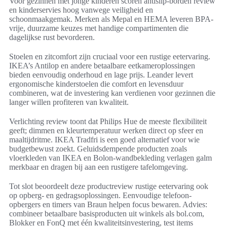
Voor gezinnen met jonge kinderen scoren antislip-borden review
en kinderservies hoog vanwege veiligheid en
schoonmaakgemak. Merken als Mepal en HEMA leveren BPA-
vrije, duurzame keuzes met handige compartimenten die
dagelijkse rust bevorderen.
Stoelen en zitcomfort zijn cruciaal voor een rustige eetervaring.
IKEA’s Antilop en andere betaalbare eetkameroplossingen
bieden eenvoudig onderhoud en lage prijs. Leander levert
ergonomische kinderstoelen die comfort en levensduur
combineren, wat de investering kan verdienen voor gezinnen die
langer willen profiteren van kwaliteit.
Verlichting review toont dat Philips Hue de meeste flexibiliteit
geeft; dimmen en kleurtemperatuur werken direct op sfeer en
maaltijdritme. IKEA Tradfri is een goed alternatief voor wie
budgetbewust zoekt. Geluidsdempende producten zoals
vloerkleden van IKEA en Bolon-wandbekleding verlagen galm
merkbaar en dragen bij aan een rustigere tafelomgeving.
Tot slot beoordeelt deze productreview rustige eetervaring ook
op opberg- en gedragsoplossingen. Eenvoudige telefoon-
opbergers en timers van Braun helpen focus bewaren. Advies:
combineer betaalbare basisproducten uit winkels als bol.com,
Blokker en FonQ met één kwaliteitsinvestering, test items