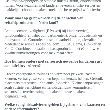
Elektronica-opbergers en simpele timers (Braun) ondersteunen
ritmes. Voor gezinnen met kinderen leveren antislip-servies en
makkelijk schoon te maken stoelen de beste prijs-kwaliteitwinst.
Waar moet op gelet worden bij de aanschaf van
eettafelproducten in Nederland?
Let op comfort, veiligheid (BPA-vrij bij kinderservies),
functionaliteit (antislip, compartimenten), onderhoudsgemak en
duurzaamheid. Controleer beschikbaarheid en prijs-kwaliteit bij
Nederlandse winkels zoals bol.com, IKEA, Hema, Blokker en
FonQ. Combineer betaalbare basisproducten met één of twee
kwaliteitsinvesteringen voor maximaal effect.
Hoe kunnen ouders met sensorisch gevoelige kinderen rust
aan tafel bevorderen?
Creëer voorspelbare routines en verminder prikkels: zachte
kleuren, vertraagd serveren en beperkte keuzes helpen. Gebruik
placemats met structuur en antislip-borden. Kleine aanpassingen
zoals rustige verlichting en geluidsdemping verminderen
sensorische overbelasting en maken nieuwe smaken
toegankelijker.
Welke veiligheidsadviezen gelden bij gebruik van kaarsen en
andere sfeermakers?