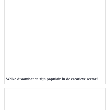
Hoe bouw je een succesvolle carrière in communicatie?
Communicatie
>
Hoe creëer je rust rondom eetmomenten?