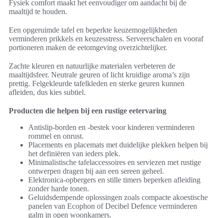
Fysiek comfort maakt het eenvoudiger om aandacht bij de
maaltijd te houden.
Een opgeruimde tafel en beperkte keuzemogelijkheden
verminderen prikkels en keuzesstress. Serveerschalen en vooraf
portioneren maken de eetomgeving overzichtelijker.
Zachte kleuren en natuurlijke materialen verbeteren de
maaltijdsfeer. Neutrale geuren of licht kruidige aroma’s zijn
prettig. Felgekleurde tafelkleden en sterke geuren kunnen
afleiden, dus kies subtiel.
Producten die helpen bij een rustige eetervaring
Antislip-borden en -bestek voor kinderen verminderen
rommel en onrust.
Placements en placemats met duidelijke plekken helpen bij
het definiëren van ieders plek.
Minimalistische tafelaccessoires en serviezen met rustige
ontwerpen dragen bij aan een sereen geheel.
Elektronica-opbergers en stille timers beperken afleiding
zonder harde tonen.
Geluidsdempende oplossingen zoals compacte akoestische
panelen van Ecophon of Decibel Defence verminderen
galm in open woonkamers.