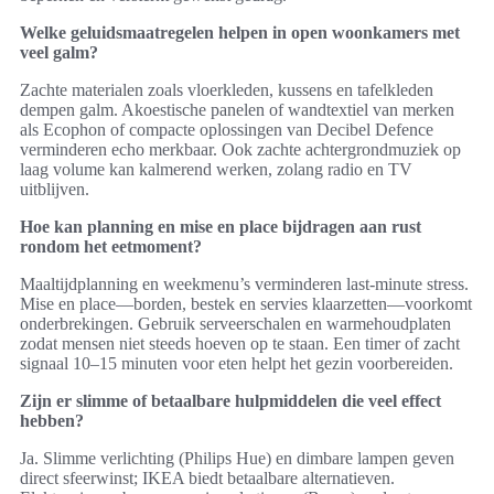
Welke geluidsmaatregelen helpen in open woonkamers met
veel galm?
Zachte materialen zoals vloerkleden, kussens en tafelkleden
dempen galm. Akoestische panelen of wandtextiel van merken
als Ecophon of compacte oplossingen van Decibel Defence
verminderen echo merkbaar. Ook zachte achtergrondmuziek op
laag volume kan kalmerend werken, zolang radio en TV
uitblijven.
Hoe kan planning en mise en place bijdragen aan rust
rondom het eetmoment?
Maaltijdplanning en weekmenu’s verminderen last-minute stress.
Mise en place—borden, bestek en servies klaarzetten—voorkomt
onderbrekingen. Gebruik serveerschalen en warmehoudplaten
zodat mensen niet steeds hoeven op te staan. Een timer of zacht
signaal 10–15 minuten voor eten helpt het gezin voorbereiden.
Zijn er slimme of betaalbare hulpmiddelen die veel effect
hebben?
Ja. Slimme verlichting (Philips Hue) en dimbare lampen geven
direct sfeerwinst; IKEA biedt betaalbare alternatieven.