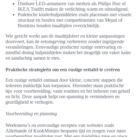
Dimbare LED-armaturen van merken als Philips Hue of
IKEA Tradfri maken de verlichting warm en uitnodigend.
Praktische kinderhulpmiddelen zoals placemats met visuele
structuur en borden met compartimenten van Mepal of
Bumkins houden maaltijden overzichtelijk.
Wie gericht werkt aan de maaltijdsfeer en kleine aanpassingen
doorvoert, kan de eetomgeving verbeteren zonder ingrijpende
veranderingen. Eenvoudige producten rustige eetervaring en
mindful dining hulpmiddelen maken het mogelijk om vaker kalm
en aandachtig samen te eten.
Praktische strategieën om een rustige eettafel te creëren
Een rustige eettafel ontstaat door kleine, concrete stappen die
iedereen makkelijk kan toepassen. Hieronder staan praktische
tips voor voorbereiding, vaste routines en het beheren van geluid
en licht. Deze aanpak helpt om spanning te verminderen en
gezelligheid te verhogen.
Voorbereiding en planning
Weekmenu’s en eenvoudige recepten van websites zoals
Allerhande of KookMutsjes besparen tijd en zorgen voor meer
voorbereiding maaltijden rust. Met een duidelijke mise en place