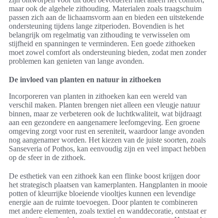
maar ook de algehele zithouding. Materialen zoals traagschuim
passen zich aan de lichaamsvorm aan en bieden een uitstekende
ondersteuning tijdens lange zitperioden. Bovendien is het
belangrijk om regelmatig van zithouding te verwisselen om
stijfheid en spanningen te verminderen. Een goede zithoeken
moet zowel comfort als ondersteuning bieden, zodat men zonder
problemen kan genieten van lange avonden.
De invloed van planten en natuur in zithoeken
Incorporeren van planten in zithoeken kan een wereld van
verschil maken. Planten brengen niet alleen een vleugje natuur
binnen, maar ze verbeteren ook de luchtkwaliteit, wat bijdraagt
aan een gezondere en aangenamere leefomgeving. Een groene
omgeving zorgt voor rust en sereniteit, waardoor lange avonden
nog aangenamer worden. Het kiezen van de juiste soorten, zoals
Sanseveria of Pothos, kan eenvoudig zijn en veel impact hebben
op de sfeer in de zithoek.
De esthetiek van een zithoek kan een flinke boost krijgen door
het strategisch plaatsen van kamerplanten. Hangplanten in mooie
potten of kleurrijke bloeiende viooltjes kunnen een levendige
energie aan de ruimte toevoegen. Door planten te combineren
met andere elementen, zoals textiel en wanddecoratie, ontstaat er