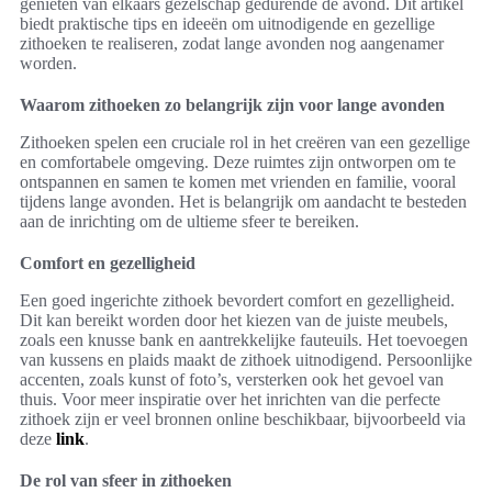
genieten van elkaars gezelschap gedurende de avond. Dit artikel
biedt praktische tips en ideeën om uitnodigende en gezellige
zithoeken te realiseren, zodat lange avonden nog aangenamer
worden.
Waarom zithoeken zo belangrijk zijn voor lange avonden
Zithoeken spelen een cruciale rol in het creëren van een gezellige
en comfortabele omgeving. Deze ruimtes zijn ontworpen om te
ontspannen en samen te komen met vrienden en familie, vooral
tijdens lange avonden. Het is belangrijk om aandacht te besteden
aan de inrichting om de ultieme sfeer te bereiken.
Comfort en gezelligheid
Een goed ingerichte zithoek bevordert comfort en gezelligheid.
Dit kan bereikt worden door het kiezen van de juiste meubels,
zoals een knusse bank en aantrekkelijke fauteuils. Het toevoegen
van kussens en plaids maakt de zithoek uitnodigend. Persoonlijke
accenten, zoals kunst of foto’s, versterken ook het gevoel van
thuis. Voor meer inspiratie over het inrichten van die perfecte
zithoek zijn er veel bronnen online beschikbaar, bijvoorbeeld via
deze
link
.
De rol van sfeer in zithoeken