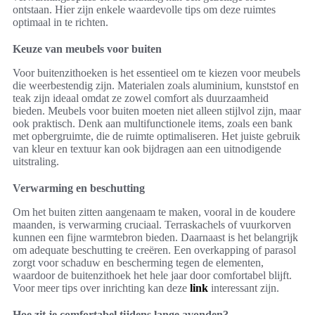
ontstaan. Hier zijn enkele waardevolle tips om deze ruimtes
optimaal in te richten.
Keuze van meubels voor buiten
Voor buitenzithoeken is het essentieel om te kiezen voor meubels
die weerbestendig zijn. Materialen zoals aluminium, kunststof en
teak zijn ideaal omdat ze zowel comfort als duurzaamheid
bieden. Meubels voor buiten moeten niet alleen stijlvol zijn, maar
ook praktisch. Denk aan multifunctionele items, zoals een bank
met opbergruimte, die de ruimte optimaliseren. Het juiste gebruik
van kleur en textuur kan ook bijdragen aan een uitnodigende
uitstraling.
Verwarming en beschutting
Om het buiten zitten aangenaam te maken, vooral in de koudere
maanden, is verwarming cruciaal. Terraskachels of vuurkorven
kunnen een fijne warmtebron bieden. Daarnaast is het belangrijk
om adequate beschutting te creëren. Een overkapping of parasol
zorgt voor schaduw en bescherming tegen de elementen,
waardoor de buitenzithoek het hele jaar door comfortabel blijft.
Voor meer tips over inrichting kan deze
link
interessant zijn.
Hoe zit je comfortabel tijdens lange avonden?