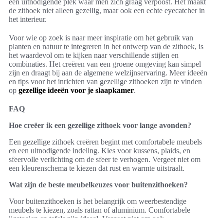
een uitnodigende plek waar men zich graag verpoost. Het maakt
de zithoek niet alleen gezellig, maar ook een echte eyecatcher in
het interieur.
Voor wie op zoek is naar meer inspiratie om het gebruik van
planten en natuur te integreren in het ontwerp van de zithoek, is
het waardevol om te kijken naar verschillende stijlen en
combinaties. Het creëren van een groene omgeving kan simpel
zijn en draagt bij aan de algemene welzijnservaring. Meer ideeën
en tips voor het inrichten van gezellige zithoeken zijn te vinden
op
gezellige ideeën voor je slaapkamer
.
FAQ
Hoe creëer ik een gezellige zithoek voor lange avonden?
Een gezellige zithoek creëren begint met comfortabele meubels
en een uitnodigende indeling. Kies voor kussens, plaids, en
sfeervolle verlichting om de sfeer te verhogen. Vergeet niet om
een kleurenschema te kiezen dat rust en warmte uitstraalt.
Wat zijn de beste meubelkeuzes voor buitenzithoeken?
Voor buitenzithoeken is het belangrijk om weerbestendige
meubels te kiezen, zoals rattan of aluminium. Comfortabele