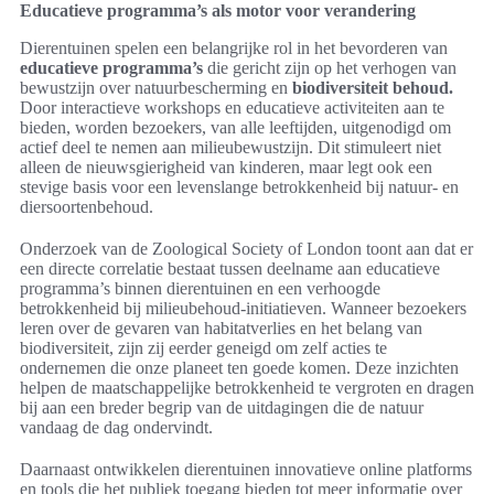
Educatieve programma’s als motor voor verandering
Dierentuinen spelen een belangrijke rol in het bevorderen van
educatieve programma’s
die gericht zijn op het verhogen van
bewustzijn over natuurbescherming en
biodiversiteit behoud.
Door interactieve workshops en educatieve activiteiten aan te
bieden, worden bezoekers, van alle leeftijden, uitgenodigd om
actief deel te nemen aan milieubewustzijn. Dit stimuleert niet
alleen de nieuwsgierigheid van kinderen, maar legt ook een
stevige basis voor een levenslange betrokkenheid bij natuur- en
diersoortenbehoud.
Onderzoek van de Zoological Society of London toont aan dat er
een directe correlatie bestaat tussen deelname aan educatieve
programma’s binnen dierentuinen en een verhoogde
betrokkenheid bij milieubehoud-initiatieven. Wanneer bezoekers
leren over de gevaren van habitatverlies en het belang van
biodiversiteit, zijn zij eerder geneigd om zelf acties te
ondernemen die onze planeet ten goede komen. Deze inzichten
helpen de maatschappelijke betrokkenheid te vergroten en dragen
bij aan een breder begrip van de uitdagingen die de natuur
vandaag de dag ondervindt.
Daarnaast ontwikkelen dierentuinen innovatieve online platforms
en tools die het publiek toegang bieden tot meer informatie over