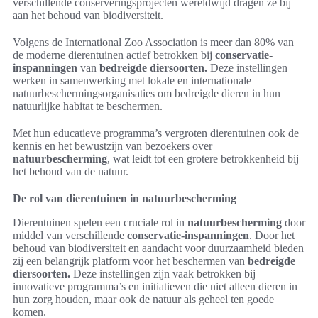
verschillende conserveringsprojecten wereldwijd dragen ze bij
aan het behoud van biodiversiteit.
Volgens de International Zoo Association is meer dan 80% van
de moderne dierentuinen actief betrokken bij
conservatie-
inspanningen
van
bedreigde diersoorten.
Deze instellingen
werken in samenwerking met lokale en internationale
natuurbeschermingsorganisaties om bedreigde dieren in hun
natuurlijke habitat te beschermen.
Met hun educatieve programma’s vergroten dierentuinen ook de
kennis en het bewustzijn van bezoekers over
natuurbescherming
, wat leidt tot een grotere betrokkenheid bij
het behoud van de natuur.
De rol van dierentuinen in natuurbescherming
Dierentuinen spelen een cruciale rol in
natuurbescherming
door
middel van verschillende
conservatie-inspanningen
. Door het
behoud van biodiversiteit en aandacht voor duurzaamheid bieden
zij een belangrijk platform voor het beschermen van
bedreigde
diersoorten.
Deze instellingen zijn vaak betrokken bij
innovatieve programma’s en initiatieven die niet alleen dieren in
hun zorg houden, maar ook de natuur als geheel ten goede
komen.