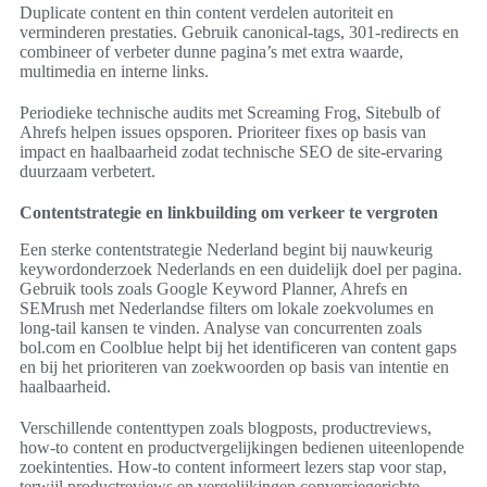
Duplicate content en thin content verdelen autoriteit en
verminderen prestaties. Gebruik canonical-tags, 301-redirects en
combineer of verbeter dunne pagina’s met extra waarde,
multimedia en interne links.
Periodieke technische audits met Screaming Frog, Sitebulb of
Ahrefs helpen issues opsporen. Prioriteer fixes op basis van
impact en haalbaarheid zodat technische SEO de site-ervaring
duurzaam verbetert.
Contentstrategie en linkbuilding om verkeer te vergroten
Een sterke contentstrategie Nederland begint bij nauwkeurig
keywordonderzoek Nederlands en een duidelijk doel per pagina.
Gebruik tools zoals Google Keyword Planner, Ahrefs en
SEMrush met Nederlandse filters om lokale zoekvolumes en
long-tail kansen te vinden. Analyse van concurrenten zoals
bol.com en Coolblue helpt bij het identificeren van content gaps
en bij het prioriteren van zoekwoorden op basis van intentie en
haalbaarheid.
Verschillende contenttypen zoals blogposts, productreviews,
how-to content en productvergelijkingen bedienen uiteenlopende
zoekintenties. How-to content informeert lezers stap voor stap,
terwijl productreviews en vergelijkingen conversiegerichte