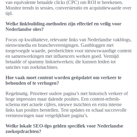
van equivalente betaalde clicks (CPC) om ROI te berekenen.
Monitor trends in sessies, conversieratio en acquisitiewaarde over
tijd.
Welke linkbuilding-methoden zijn effectief en veilig voor
Nederlandse sites?
Focus op kwalitatieve, relevante links van Nederlandse vakblogs,
nieuwsmedia en brancheverenigingen. Gastbloggen met
toegevoegde waarde, persberichten voor nieuwswaardige content
en samenwerkingen met influencers werken goed. Vermijd
betaalde of spammy linknetwerken; die kunnen leiden tot
sancties van zoekmachines.
Hoe vaak moet content worden geüpdatet om verkeer te
behouden of te verhogen?
Regelmatig. Prioriteer oudere pagina’s met historisch verkeer of
hoge impressies maar dalende posities. Een content-refresh-
schema met actuele cijfers, nieuwe inzichten en extra interne
links kan posities herstellen. Test updates en schaal succesvolle
vernieuwingen naar vergelijkbare pagina’s.
Welke lokale SEO-tips gelden specifiek voor Nederlandse
zoekopdrachten?