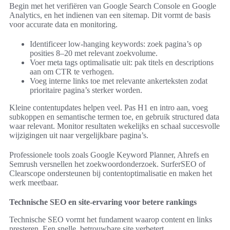
Begin met het verifiëren van Google Search Console en Google
Analytics, en het indienen van een sitemap. Dit vormt de basis
voor accurate data en monitoring.
Identificeer low-hanging keywords: zoek pagina’s op
posities 8–20 met relevant zoekvolume.
Voer meta tags optimalisatie uit: pak titels en descriptions
aan om CTR te verhogen.
Voeg interne links toe met relevante ankerteksten zodat
prioritaire pagina’s sterker worden.
Kleine contentupdates helpen veel. Pas H1 en intro aan, voeg
subkoppen en semantische termen toe, en gebruik structured data
waar relevant. Monitor resultaten wekelijks en schaal succesvolle
wijzigingen uit naar vergelijkbare pagina’s.
Professionele tools zoals Google Keyword Planner, Ahrefs en
Semrush versnellen het zoekwoordonderzoek. SurferSEO of
Clearscope ondersteunen bij contentoptimalisatie en maken het
werk meetbaar.
Technische SEO en site-ervaring voor betere rankings
Technische SEO vormt het fundament waarop content en links
presteren. Een snelle, betrouwbare site verbetert