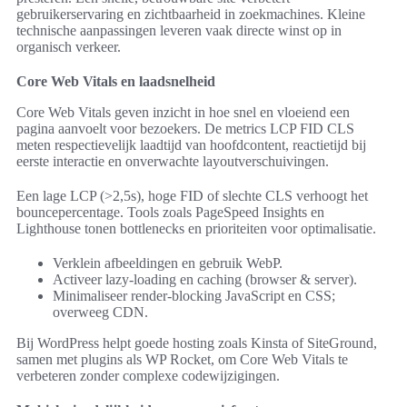
gebruikerservaring en zichtbaarheid in zoekmachines. Kleine
technische aanpassingen leveren vaak directe winst op in
organisch verkeer.
Core Web Vitals en laadsnelheid
Core Web Vitals geven inzicht in hoe snel en vloeiend een
pagina aanvoelt voor bezoekers. De metrics LCP FID CLS
meten respectievelijk laadtijd van hoofdcontent, reactietijd bij
eerste interactie en onverwachte layoutverschuivingen.
Een lage LCP (>2,5s), hoge FID of slechte CLS verhoogt het
bouncepercentage. Tools zoals PageSpeed Insights en
Lighthouse tonen bottlenecks en prioriteiten voor optimalisatie.
Verklein afbeeldingen en gebruik WebP.
Activeer lazy-loading en caching (browser & server).
Minimaliseer render-blocking JavaScript en CSS;
overweeg CDN.
Bij WordPress helpt goede hosting zoals Kinsta of SiteGround,
samen met plugins als WP Rocket, om Core Web Vitals te
verbeteren zonder complexe codewijzigingen.