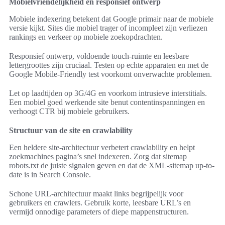
Mobielvriendelijkheid en responsief ontwerp
Mobiele indexering betekent dat Google primair naar de mobiele
versie kijkt. Sites die mobiel trager of incompleet zijn verliezen
rankings en verkeer op mobiele zoekopdrachten.
Responsief ontwerp, voldoende touch-ruimte en leesbare
lettergroottes zijn cruciaal. Testen op echte apparaten en met de
Google Mobile-Friendly test voorkomt onverwachte problemen.
Let op laadtijden op 3G/4G en voorkom intrusieve interstitials.
Een mobiel goed werkende site benut contentinspanningen en
verhoogt CTR bij mobiele gebruikers.
Structuur van de site en crawlability
Een heldere site-architectuur verbetert crawlability en helpt
zoekmachines pagina’s snel indexeren. Zorg dat sitemap
robots.txt de juiste signalen geven en dat de XML-sitemap up-to-
date is in Search Console.
Schone URL-architectuur maakt links begrijpelijk voor
gebruikers en crawlers. Gebruik korte, leesbare URL’s en
vermijd onnodige parameters of diepe mappenstructuren.