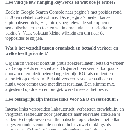
Hoe vind je low-hanging keywords en wat doe je ermee?
Zoek in Google Search Console naar pagina’s met posities rond
8–20 en relatief zoekvolume. Deze pagina’s bieden kansen.
Optimaliseer titels, H1, intro, voeg relevante subkoppen en
semantische termen toe, en zet interne links naar prioritaire
pagina’s. Vaak volstaan kleine wijzigingen om naar de
topposities te stijgen.
Wat is het verschil tussen organisch en betaald verkeer en
welke heeft prioriteit?
Organisch verkeer komt uit gratis zoekresultaten; betaald verkeer
via Google Ads en social ads. Organisch verkeer is doorgaans
duurzamer en biedt betere lange termijn ROI als content en
autoriteit op orde zijn. Betaald verkeer is snel schaalbaar en
nuttig voor campagnes met direct resultaat. Een slimme mix,
afgestemd op doelen en budget, werkt meestal het beste.
Hoe belangrijk zijn interne links voor SEO en sessieduur?
Interne links verspreiden linkautoriteit, verbeteren crawlability en
vergroten sessieduur door gebruikers naar relevante artikelen te
leiden. Het opbouwen van thematische topic clusters met pillar
pages en ondersteunende content helpt zowel rankings als
conversies. Gebruik relevante ankerteksten en link naar