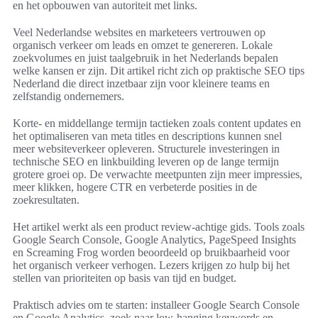
en het opbouwen van autoriteit met links.
Veel Nederlandse websites en marketeers vertrouwen op
organisch verkeer om leads en omzet te genereren. Lokale
zoekvolumes en juist taalgebruik in het Nederlands bepalen
welke kansen er zijn. Dit artikel richt zich op praktische SEO tips
Nederland die direct inzetbaar zijn voor kleinere teams en
zelfstandig ondernemers.
Korte- en middellange termijn tactieken zoals content updates en
het optimaliseren van meta titles en descriptions kunnen snel
meer websiteverkeer opleveren. Structurele investeringen in
technische SEO en linkbuilding leveren op de lange termijn
grotere groei op. De verwachte meetpunten zijn meer impressies,
meer klikken, hogere CTR en verbeterde posities in de
zoekresultaten.
Het artikel werkt als een product review-achtige gids. Tools zoals
Google Search Console, Google Analytics, PageSpeed Insights
en Screaming Frog worden beoordeeld op bruikbaarheid voor
het organisch verkeer verhogen. Lezers krijgen zo hulp bij het
stellen van prioriteiten op basis van tijd en budget.
Praktisch advies om te starten: installeer Google Search Console
en Google Analytics, zoek naar low-hanging keywords en