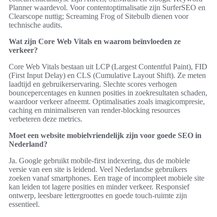
Planner waardevol. Voor contentoptimalisatie zijn SurferSEO en
Clearscope nuttig; Screaming Frog of Sitebulb dienen voor
technische audits.
Wat zijn Core Web Vitals en waarom beïnvloeden ze
verkeer?
Core Web Vitals bestaan uit LCP (Largest Contentful Paint), FID
(First Input Delay) en CLS (Cumulative Layout Shift). Ze meten
laadtijd en gebruikerservaring. Slechte scores verhogen
bouncepercentages en kunnen posities in zoekresultaten schaden,
waardoor verkeer afneemt. Optimalisaties zoals imagicompresie,
caching en minimaliseren van render-blocking resources
verbeteren deze metrics.
Moet een website mobielvriendelijk zijn voor goede SEO in
Nederland?
Ja. Google gebruikt mobile-first indexering, dus de mobiele
versie van een site is leidend. Veel Nederlandse gebruikers
zoeken vanaf smartphones. Een trage of incompleet mobiele site
kan leiden tot lagere posities en minder verkeer. Responsief
ontwerp, leesbare lettergroottes en goede touch-ruimte zijn
essentieel.