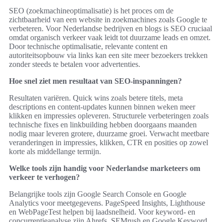
SEO (zoekmachineoptimalisatie) is het proces om de
zichtbaarheid van een website in zoekmachines zoals Google te
verbeteren. Voor Nederlandse bedrijven en blogs is SEO cruciaal
omdat organisch verkeer vaak leidt tot duurzame leads en omzet.
Door technische optimalisatie, relevante content en
autoriteitsopbouw via links kan een site meer bezoekers trekken
zonder steeds te betalen voor advertenties.
Hoe snel ziet men resultaat van SEO-inspanningen?
Resultaten variëren. Quick wins zoals betere titels, meta
descriptions en content-updates kunnen binnen weken meer
klikken en impressies opleveren. Structurele verbeteringen zoals
technische fixes en linkbuilding hebben doorgaans maanden
nodig maar leveren grotere, duurzame groei. Verwacht meetbare
veranderingen in impressies, klikken, CTR en posities op zowel
korte als middellange termijn.
Welke tools zijn handig voor Nederlandse marketeers om
verkeer te verhogen?
Belangrijke tools zijn Google Search Console en Google
Analytics voor meetgegevens. PageSpeed Insights, Lighthouse
en WebPageTest helpen bij laadsnelheid. Voor keyword- en
concurrentieanalyse zijn Ahrefs, SEMrush en Google Keyword