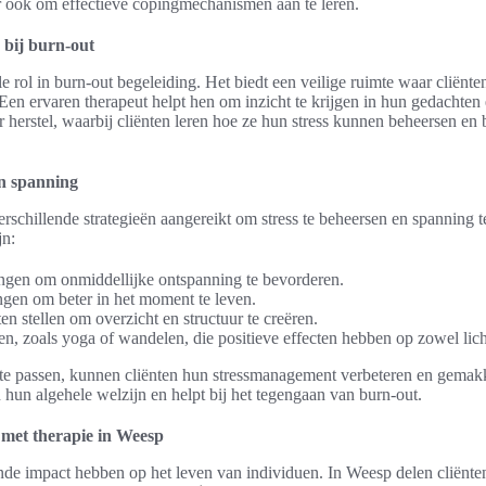
r ook om effectieve copingmechanismen aan te leren.
 bij burn-out
le rol in burn-out begeleiding. Het biedt een veilige ruimte waar cliënt
Een ervaren therapeut helpt hen om inzicht te krijgen in hun gedachten
or herstel, waarbij cliënten leren hoe ze hun stress kunnen beheersen e
en spanning
rschillende strategieën aangereikt om stress te beheersen en spanning 
jn:
gen om onmiddellijke ontspanning te bevorderen.
gen om beter in het moment te leven.
ten stellen om overzicht en structuur te creëren.
en, zoals yoga of wandelen, die positieve effecten hebben op zowel lich
te passen, kunnen cliënten hun stressmanagement verbeteren en gemakk
 hun algehele welzijn en helpt bij het tegengaan van burn-out.
 met therapie in Weesp
de impact hebben op het leven van individuen. In Weesp delen cliënte