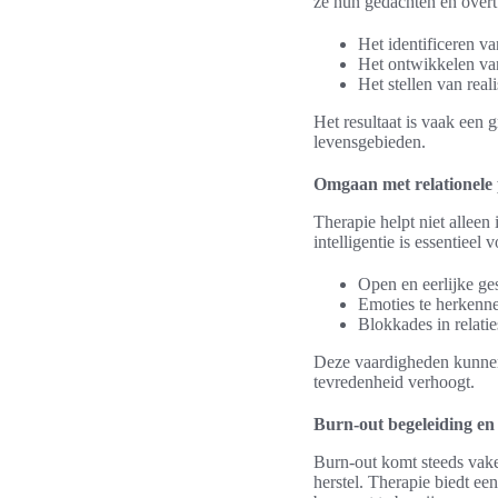
ze hun gedachten en overtu
Het identificeren v
Het ontwikkelen van 
Het stellen van real
Het resultaat is vaak een 
levensgebieden.
Omgaan met relationele
Therapie helpt niet allee
intelligentie is essentiee
Open en eerlijke ge
Emoties te herkennen
Blokkades in relati
Deze vaardigheden kunnen 
tevredenheid verhoogt.
Burn-out begeleiding en
Burn-out komt steeds vake
herstel. Therapie biedt ee