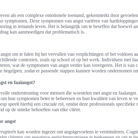
ven als een complexe emotionele toestand, gekenmerkt door gevoelen
jke symptomen. Deze symptomen van angst variëren van hartkloppinge
rstoring in iemands leven. Het is belangrijk om te beseffen dat hoewel an
drag kan aanmoedigen dat problematisch is.
 angst om te falen bij het vervullen van verplichtingen of het voldoen
chillende contexten, zoals op school of op het werk. Individuen met fa
teren, wat de symptomen van angst verder kan verergeren. Het is van 
 te begrijpen, zodat er passende stappen kunnen worden ondernomen o
ngst en faalangst?
volle ondersteuning voor mensen die worstelen met angst en faalangst. 
n om hun symptomen beter te beheersen en hun kwaliteit van leven te ve
sp speelt hierbij een cruciale rol, omdat deze professionals specifiek
md op de unieke behoeften van elke cliënt.
or angst
herapieën
kan worden ingezet om angstgevoelens te verminderen. Cognit
helpt cliënten om negatieve gedachtenpatronen te herkennen en om te bu