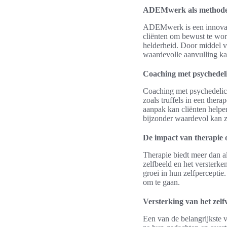
ADEMwerk als method
ADEMwerk is een innovatie
cliënten om bewust te wor
helderheid. Door middel v
waardevolle aanvulling ka
Coaching met psychedel
Coaching met psychedelica
zoals truffels in een ther
aanpak kan cliënten help
bijzonder waardevol kan zi
De impact van therapie 
Therapie biedt meer dan al
zelfbeeld en het versterken
groei in hun zelfpercepti
om te gaan.
Versterking van het zel
Een van de belangrijkste v