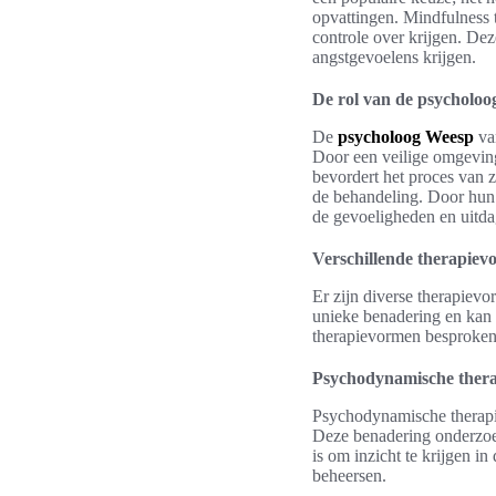
opvattingen. Mindfulness 
controle over krijgen. De
angstgevoelens krijgen.
De rol van de psycholoo
De
psycholoog Weesp
v
Door een veilige omgeving 
bevordert het proces van ze
de behandeling. Door hun 
de gevoeligheden en uitda
Verschillende therapie
Er zijn diverse therapievo
unieke benadering en kan 
therapievormen besproke
Psychodynamische thera
Psychodynamische therapi
Deze benadering onderzoek
is om inzicht te krijgen i
beheersen.