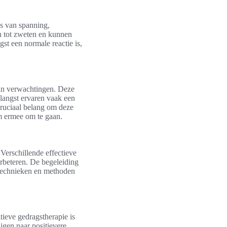
s van spanning,
n tot zweten en kunnen
gst een normale reactie is,
 aan verwachtingen. Deze
alangst ervaren vaak een
cruciaal belang om deze
m ermee om te gaan.
Verschillende effectieve
rbeteren. De begeleiding
e technieken en methoden
ieve gedragstherapie is
igen naar positievere