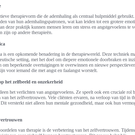
e
ve therapievorm die de ademhaling als centraal hulpmiddel gebruikt.
den van hun ademhalingspatronen, wat kan leiden tot een grotere emot
an deze praktijk kunnen mensen leren om stress en angstgevoelens te ve
n zijn op andere therapieën.
ica
 is een opkomende benadering in de therapiewereld. Deze techniek ma
apeutische setting, met het doel om diepere emotionele doorbraken en inzi
en om beperkende overtuigingen te overwinnen en nieuwe perspectieven
jn voor iemand die met angst en faalangst worstelt.
op het zelfbeeld en onzekerheid
leen het verlichten van angstgevoelens. Ze speelt ook een cruciale rol b
 van het zelfvertrouwen. Vele cliënten ervaren, na verloop van tijd in t
e. Dit versterkt niet alleen hun mentale gezondheid, maar ook hun ver
fvertrouwen
oordelen van therapie is de verbetering van het zelfvertrouwen. Tijdens 