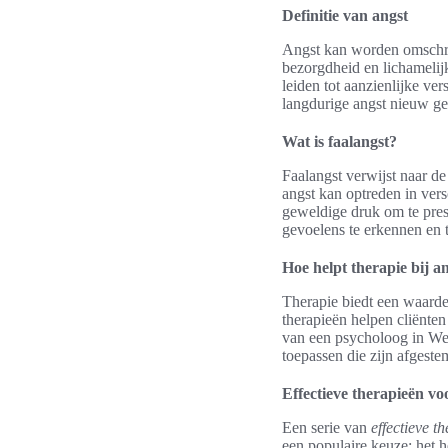
Definitie van angst
Angst kan worden omschre
bezorgdheid en lichameli
leiden tot aanzienlijke ve
langdurige angst nieuw ge
Wat is faalangst?
Faalangst verwijst naar de
angst kan optreden in vers
geweldige druk om te pres
gevoelens te erkennen en
Hoe helpt therapie bij a
Therapie biedt een waarde
therapieën helpen cliënte
van een psycholoog in Wee
toepassen die zijn afgeste
Effectieve therapieën vo
Een serie van
effectieve t
een populaire keuze; het 