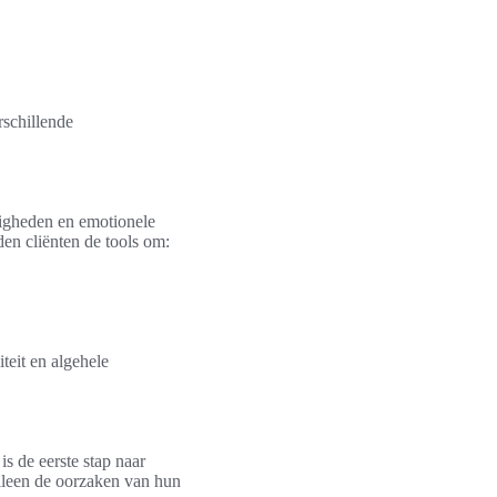
rschillende
digheden en emotionele
den cliënten de tools om:
teit en algehele
 de eerste stap naar
alleen de oorzaken van hun