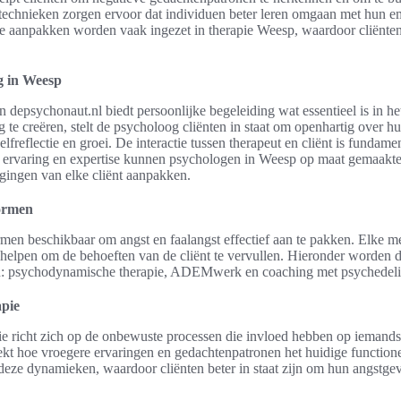
technieken zorgen ervoor dat individuen beter leren omgaan met hun em
ze aanpakken worden vaak ingezet in therapie Weesp, waardoor cliënte
g in Weesp
an
depsychonaut.nl
biedt persoonlijke begeleiding wat essentieel is in he
te creëren, stelt de psycholoog cliënten in staat om openhartig over hu
lfreflectie en groei. De interactie tussen therapeut en cliënt is fundam
ervaring en expertise kunnen psychologen in Weesp op maat gemaakte 
gingen van elke cliënt aanpakken.
vormen
rmen beschikbaar om angst en faalangst effectief aan te pakken. Elke me
helpen om de behoeften van de cliënt te vervullen. Hieronder worden d
n: psychodynamische therapie, ADEMwerk en coaching met psychedeli
pie
e richt zich op de onbewuste processen die invloed hebben op iemands
t hoe vroegere ervaringen en gedachtenpatronen het huidige function
n deze dynamieken, waardoor cliënten beter in staat zijn om hun angstgev