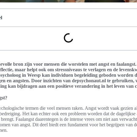
l
olle bron zijn voor mensen die worstelen met angst en faalangst. H
eflectie, maar helpt ook om stressniveaus te verlagen en de levenskw
ycholoog in Weesp kan individuen begeleiding geboden worden di
en en angsten. Door inzichten van depsychonaut.nl te gebruiken, 
ing kan bijdragen aan een positieve verandering in het leven van c
gst?
sychologische termen die veel mensen raken. Angst wordt vaak gezien al
bedreiging. Het kan echter ook een probleem worden dat de dagelijkse a
 brengt. Faalangst daarentegen is de intense vrees om niet aan verwach
ptomen van angst. Dit deel biedt een fundament voor het begrijpen van 
nen.