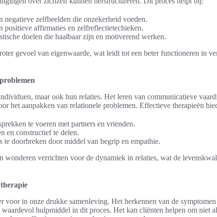
igingen over zichzelf kunnen herstructureren. Dit proces helpt bij:
an negatieve zelfbeelden die onzekerheid voeden.
positieve affirmaties en zelfreflectietechieken.
istische doelen die haalbaar zijn en motiverend werken.
groter gevoel van eigenwaarde, wat leidt tot een beter functioneren in ve
 problemen
n individuen, maar ook hun relaties. Het leren van communicatieve vaar
l voor het aanpakken van relationele problemen. Effectieve therapieën bie
sprekken te voeren met partners en vrienden.
 en constructief te delen.
es te doorbreken door middel van begrip en empathie.
wonderen verrichten voor de dynamiek in relaties, wat de levenskwali
 therapie
r voor in onze drukke samenleving. Het herkennen van de symptomen is
n waardevol hulpmiddel in dit proces. Het kan cliënten helpen om niet 