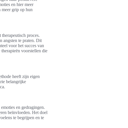
oties en hier meer
n meer grip op hun
t therapeutisch proces.
n angsten te praten. Dit
enteel voor het succes van
therapieën voorstellen die
thode heeft zijn eigen
rie belangrijke
ca.
 emoties en gedragingen.
eren beïnvloeden. Het doel
oelens te begrijpen en te