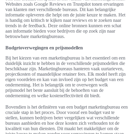
Websites zoals Google Reviews en Trustpilot tonen ervaringen
van klanten met verschillende bureaus. Dit kan belangrijke
informatie opleveren die helpt om de juiste keuze te maken. Het
is handig om kritisch te kijken naar reviews en te zoeken naar
trends in de feedback. Deze online bronnen kunnen een schat
aan informatie bieden voor bedrijven die op zoek zijn naar
betrouwbare marketingbureaus.
Budgetoverwegingen en prijsmodellen
Bij het kiezen van een marketingbureau is het essentieel om een
duidelijk inzicht te hebben in de verschillende prijsmodellen die
beschikbaar zijn. Marketingbureaus hanteren vaak uurtarieven,
projectkosten of maandelijkse retainer fees. Elk model heeft zijn
eigen voordelen en kan van invloed zijn op het budget van een
onderneming. Het is belangrijk om te overwegen welk
prijsmodel het beste aansluit bij de behoeften van de
onderneming en welke kosteneffectiviteit dit biedt.
Bovendien is het definiëren van een budget marketingbureau een
cruciale stap in het proces. Door vooraf een budget vast te
stellen, kunnen bedrijven beter vergelijken wat verschillende
bureaus aanbieden en hoe deze kosten zich verhouden tot de
kwaliteit van hun diensten. Dit maakt het makkelijker om de
juiste keuze te maken zonder voor verrassingen te komen staan.