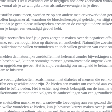
erde suiker. Het is essentieel om te begrijpen hoe deze zoetstoffen wor
vooral als je ze wilt gebruiken als suikervervangers in je dieet.
etstoffen consumeert, worden ze op een andere manier verwerkt dan ger
offen langzamer af, waardoor de bloedsuikerspiegel geleidelijker stijgt 
ent dat je geen plotse suikerpieken ervaart en de energie uit deze suiker
or je langer een verzadigd gevoel hebt.
lijke zoetstoffen hoef je je geen zorgen te maken over de negatieve eff
name, een verhoogd risico op diabetes en tandbederf. Natuurlijke zoets
 suikerinname willen verminderen en toch willen genieten van zoete s
rmelden dat natuurlijke zoetstoffen niet helemaal zonder bijwerkingen z
en beschouwd, kunnen sommige mensen gastro-intestinale ongemakken 
een opgeblazen gevoel. Het is altijd verstandig om matigheid te betracht
aam te luisteren.
e voedingsbehoeften, zoals mensen met diabetes of mensen die een ko
offen een geschikte optie zijn. Ze bieden een manier om zoetheid aan vo
tief te beïnvloeden. Het is echter nog steeds belangrijk om de inname v
suikerinname te monitoren volgens de aanbevelingen van een gezondhei
e zoetstoffen maakt ze een waardevolle toevoeging aan een gezond diee
n welke voordelen ze bieden, kun je bewuste keuzes maken over je suik
an je algehele voedingspatroon en eet diverse en gebalanceerde maaltij