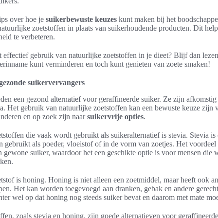
uikers.
ips over hoe je
suikerbewuste keuzes
kunt maken bij het boodschappe
atuurlijke zoetstoffen in plaats van suikerhoudende producten. Dit help
eid te verbeteren.
 effectief gebruik van natuurlijke zoetstoffen in je dieet? Blijf dan lez
kerinname kunt verminderen en toch kunt genieten van zoete smaken!
: gezonde suikervervangers
eden een gezond alternatief voor geraffineerde suiker. Ze zijn afkomstig
via. Het gebruik van natuurlijke zoetstoffen kan een bewuste keuze zijn
nderen en op zoek zijn naar
suikervrije opties
.
stoffen die vaak wordt gebruikt als suikeralternatief is stevia. Stevia is
gebruikt als poeder, vloeistof of in de vorm van zoetjes. Het voordeel v
n gewone suiker, waardoor het een geschikte optie is voor mensen die w
rken.
tstof is honing. Honing is niet alleen een zoetmiddel, maar heeft ook a
pen. Het kan worden toegevoegd aan dranken, gebak en andere gerechte
chter wel op dat honing nog steeds suiker bevat en daarom met mate m
ffen, zoals stevia en honing, zijn goede alternatieven voor geraffineerd