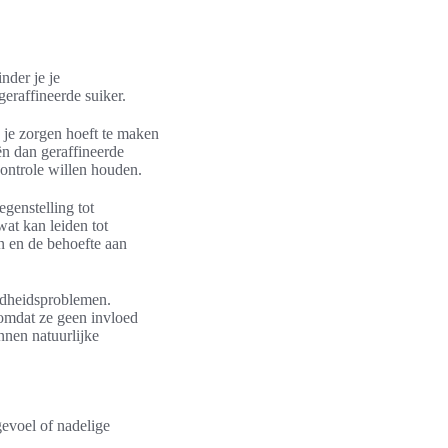
nder je je
eraffineerde suiker.
e je zorgen hoeft te maken
ën dan geraffineerde
ontrole willen houden.
genstelling tot
wat kan leiden tot
n en de behoefte aan
ndheidsproblemen.
 omdat ze geen invloed
nnen natuurlijke
evoel of nadelige