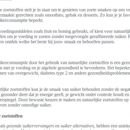
e zoetstoffen stelt je in staat om te genieten van zoete smaken op een 
emaakte gerechten zoals smoothies, gebak en desserts. Zo kun je je fav
suikerconsumptie beperkt.
voedingsmiddelen zoals fruit en honing gebruikt, of kiest voor natuurlijk
den om je voeding te zoeten zonder toegevoegde geraffineerde suiker. P
t en ontdek welke het beste bij jouw smaak en behoeften passen.
kerconsumptie door het gebruik van natuurlijke zoetstoffen is een gezon
n met je voeding en je algehele gezondheid te bevorderen. Het beperke
omen van overgewicht, diabetes type 2 en andere gezondheidsprobleme
lijke zoetstoffen kun je de smaak van suiker behouden zonder de negati
n gezonder dieet dat je energie geeft, je gewicht onder controle houdt en
erspiegel. Door bewuste keuzes te maken en natuurlijke zoetstoffen op 
even zonder onnodige suiker.
 zoetstoffen
oals
gezonde suikervervangers
en
suiker alternatives,
hebben een unieke 