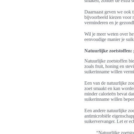
smaken, zonder de extra s
Daarnaast geven we ook t
bijvoorbeeld kiezen voor n
verminderen en je gezondh
Wil je meer weten over het
eenvoudige manier je sui
Natuurlijke zoetstoffen
Natuurlijke zoetstoffen bi
zoals fruit, honing en ste
suikerinname willen vermi
Een van de natuurlijke zoet
zoet smaakt en kan worden 
minder calorieën bevat da
suikerinname willen bepe
Een andere natuurlijke zoe
antimicrobiële eigenschap
suikervervanger. Let er e
“Natuurlijke zoetsto