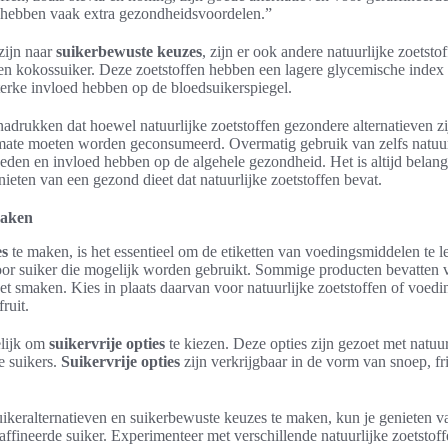
 hebben vaak extra gezondheidsvoordelen.”
zijn naar
suikerbewuste keuzes
, zijn er ook andere natuurlijke zoetsto
en kokossuiker. Deze zoetstoffen hebben een lagere glycemische index d
erke invloed hebben op de bloedsuikerspiegel.
nadrukken dat hoewel natuurlijke zoetstoffen gezondere alternatieven zi
 mate moeten worden geconsumeerd. Overmatig gebruik van zelfs natuurl
eden en invloed hebben op de algehele gezondheid. Het is altijd belan
enieten van een gezond dieet dat natuurlijke zoetstoffen bevat.
maken
es
te maken, is het essentieel om de etiketten van voedingsmiddelen te l
oor suiker die mogelijk worden gebruikt. Sommige producten bevatten
 zoet smaken. Kies in plaats daarvan voor natuurlijke zoetstoffen of voe
ruit.
elijk om
suikervrije opties
te kiezen. Deze opties zijn gezoet met natuur
e suikers.
Suikervrije opties
zijn verkrijgbaar in de vorm van snoep, f
uikeralternatieven en suikerbewuste keuzes te maken, kun je genieten 
affineerde suiker. Experimenteer met verschillende natuurlijke zoetstof