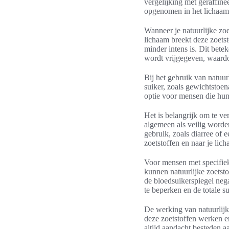
vergelijking met geraffine
opgenomen in het lichaam, 
Wanneer je natuurlijke zo
lichaam breekt deze zoetst
minder intens is. Dit betek
wordt vrijgegeven, waardo
Bij het gebruik van natuur
suiker, zoals gewichtstoe
optie voor mensen die hun
Het is belangrijk om te ve
algemeen als veilig word
gebruik, zoals diarree of 
zoetstoffen en naar je lich
Voor mensen met specifiek
kunnen natuurlijke zoetst
de bloedsuikerspiegel nega
te beperken en de totale 
De werking van natuurlijk
deze zoetstoffen werken e
altijd aandacht besteden a