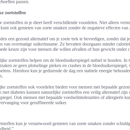
ehoeften passen.
e zoetstoffen
 zoetstoffen in je dieet heeft verschillende voordelen. Niet alleen vermi
 kunt ook genieten van zoete smaken zonder de negatieve effecten van g
eden een gezond alternatief om je zoete trek te bevredigen, zonder dat j
ten van overmatige suikerinname. Ze bevatten doorgaans minder calorie
oede keuze zijn voor mensen die willen afvallen of hun gewicht onder c
ke zoetstoffen helpen om de bloedsuikerspiegel stabiel te houden. In te
rzaken ze geen plotselinge pieken en crashes in de bloedsuikerspiegel, 
elens. Hierdoor kun je gedurende de dag een stabiele energie behoude
n.
ijke zoetstoffen ook voordelen bieden voor mensen met bepaalde gezo
met diabetes kunnen natuurlijke zoetstoffen een veilig alternatief zijn
piegel. Ook mensen met bepaalde voedselintoleranties of allergieën ku
vervanging voor geraffineerde suiker.
etstoffen kun je verantwoord genieten van zoete smaken zonder schuldg
ndheid.”