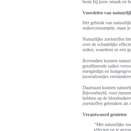
beste bij jouw smaak en b
Voordelen van natuurlijk
Het gebruik van natuurlijke
suikerconsumptie, maar je
Natuurlijke zoetstoffen bi
over de schadelijke effec
suiker, waardoor ze een g
Bovendien kunnen natuurlij
geraffineerde suiker veroo
energiedips en hongergevo
tussendoortjes vermindere
Daarnaast kunnen natuurl
Bijvoorbeeld, voor mensen 
hebben op de bloedsuikers
zoetstoffen gebruiken als 
Verantwoord genieten
“Met natuurlijke zo
effecten op je gezo