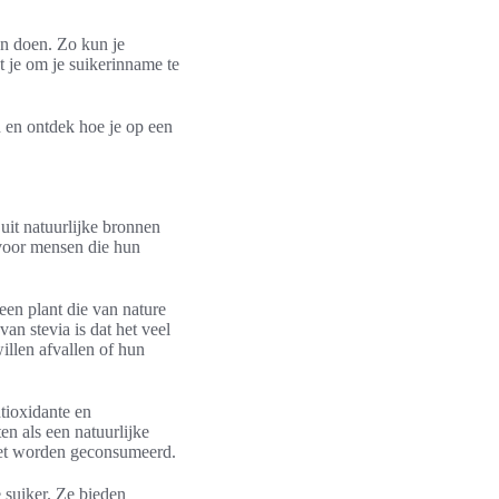
n doen. Zo kun je
t je om je suikerinname te
en en ontdek hoe je op een
 uit natuurlijke bronnen
 voor mensen die hun
 een plant die van nature
an stevia is dat het veel
illen afvallen of hun
ntioxidante en
n als een natuurlijke
oet worden geconsumeerd.
e suiker. Ze bieden