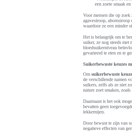
een zoete smaak en
Voor mensen die op zoek 
agavesiroop, ahornsiroop 
waardoor ze een minder st
Het is belangrijk om te be
suiker, ze nog steeds met
bloedsuikerniveau beïnvlo
gevarieerd te eten en te g
Suikerbewuste keuzes 
Om
suikerbewuste keuz
de verschillende namen v
suikers, zelfs als ze niet
nature zoet smaken, zoals f
Daarnaast is het ook mog
bevatten geen toegevoegd
lekkernijen.
Door bewust te zijn van s
negatieve effecten van ger