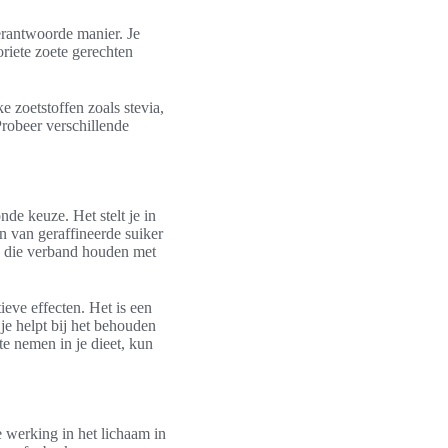
verantwoorde manier. Je
oriete zoete gerechten
e zoetstoffen zoals stevia,
robeer verschillende
de keuze. Het stelt je in
n van geraffineerde suiker
n die verband houden met
eve effecten. Het is een
 je helpt bij het behouden
te nemen in je dieet, kun
werking in het lichaam in