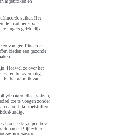
den afgebroken en
affineerde suiker. Het
en de insulinerespons
vervangers geleidelijk
ecten van geraffineerde
toffen bieden een gezonde
maken.
ijn. Hoewel ze over het
ervaren bij overmatig
en bij het gebruik van
olhydraatarm dieet volgen,
edsel toe te voegen zonder
an natuurlijke zoetstoffen
dsdeskundige.
t. Door te begrijpen hoe
erinname. Blijf echter
den om je algehele