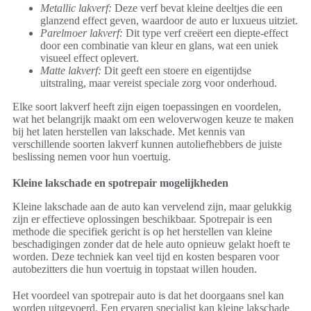
Metallic lakverf:
Deze verf bevat kleine deeltjes die een
glanzend effect geven, waardoor de auto er luxueus uitziet.
Parelmoer lakverf:
Dit type verf creëert een diepte-effect
door een combinatie van kleur en glans, wat een uniek
visueel effect oplevert.
Matte lakverf:
Dit geeft een stoere en eigentijdse
uitstraling, maar vereist speciale zorg voor onderhoud.
Elke soort lakverf heeft zijn eigen toepassingen en voordelen,
wat het belangrijk maakt om een weloverwogen keuze te maken
bij het laten herstellen van lakschade. Met kennis van
verschillende soorten lakverf kunnen autoliefhebbers de juiste
beslissing nemen voor hun voertuig.
Kleine lakschade en spotrepair mogelijkheden
Kleine lakschade aan de auto kan vervelend zijn, maar gelukkig
zijn er effectieve oplossingen beschikbaar. Spotrepair is een
methode die specifiek gericht is op het herstellen van kleine
beschadigingen zonder dat de hele auto opnieuw gelakt hoeft te
worden. Deze techniek kan veel tijd en kosten besparen voor
autobezitters die hun voertuig in topstaat willen houden.
Het voordeel van spotrepair auto is dat het doorgaans snel kan
worden uitgevoerd. Een ervaren specialist kan kleine lakschade