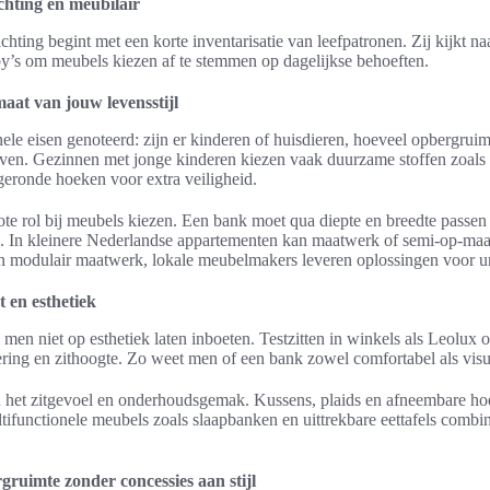
ichting en meubilair
chting begint met een korte inventarisatie van leefpatronen. Zij kijkt na
y’s om meubels kiezen af te stemmen op dagelijkse behoeften.
aat van jouw levensstijl
ele eisen genoteerd: zijn er kinderen of huisdieren, hoeveel opbergrui
ijven. Gezinnen met jonge kinderen kiezen vaak duurzame stoffen zoals
geronde hoeken voor extra veiligheid.
ote rol bij meubels kiezen. Een bank moet qua diepte en breedte passen
. In kleinere Nederlandse appartementen kan maatwerk of semi-op-maat
 modulair maatwerk, lokale meubelmakers leveren oplossingen voor u
 en esthetiek
en niet op esthetiek laten inboeten. Testzitten in winkels als Leolux of
ring en zithoogte. Zo weet men of een bank zowel comfortabel als visue
n het zitgevoel en onderhoudsgemak. Kussens, plaids en afneembare h
ifunctionele meubels zoals slaapbanken en uittrekbare eettafels combin
ruimte zonder concessies aan stijl