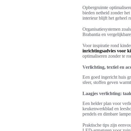
Opbergruimte optimaliser
bieden netheid zonder het
interieur blijft het geheel 
Organisatiesystemen zoals
Brabantia en vergelijkbare 
Voor inspiratie rond kind
inrichtingsadvies voor 
optimaliseren zonder te r
Verlichting, textiel en ac
Een goed ingericht huis gro
sfeer, stoffen geven warmt
Laagjes verlichting: taak
Een helder plan voor verli
keukenwerkblad en leeshoe
pendels en dimbare lampe
Praktische tips zijn eenv
LED-armaturen voor zuinig