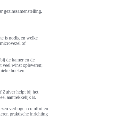
ar gezinssamenstelling,
mte is nodig en welke
 microvezel of
 bij de kamer en de
 veel winst opleveren;
nieke hoeken.
 Zuiver helpt bij het
el aantrekkelijk is.
oezen verhogen comfort en
eren praktische inrichting