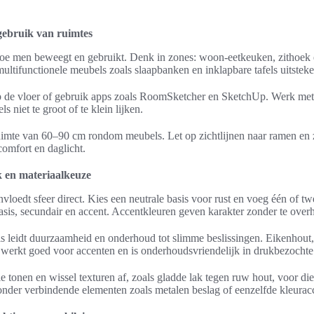
 gebruik van ruimtes
oe men beweegt en gebruikt. Denk in zones: woon-eetkeuken, zithoek e
ltifunctionele meubels zoals slaapbanken en inklapbare tafels uitstek
op de vloer of gebruik apps zoals RoomSketcher en SketchUp. Werk me
 niet te groot of te klein lijken.
mte van 60–90 cm rondom meubels. Let op zichtlijnen naar ramen en zo
omfort en daglicht.
k en materiaalkeuze
nvloedt sfeer direct. Kies een neutrale basis voor rust en voeg één of t
asis, secundair en accent. Accentkleuren geven karakter zonder te over
s leidt duurzaamheid en onderhoud tot slimme beslissingen. Eikenhout,
 werkt goed voor accenten en is onderhoudsvriendelijk in drukbezochte
tonen en wissel texturen af, zoals gladde lak tegen ruw hout, voor die
zonder verbindende elementen zoals metalen beslag of eenzelfde kleurac