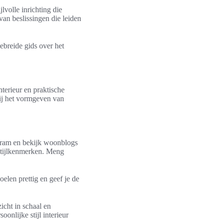
lvolle inrichting die
 van beslissingen die leiden
gebreide gids over het
nterieur en praktische
bij het vormgeven van
agram en bekijk woonblogs
stijlkenmerken. Meng
oelen prettig en geef je de
cht in schaal en
onlijke stijl interieur