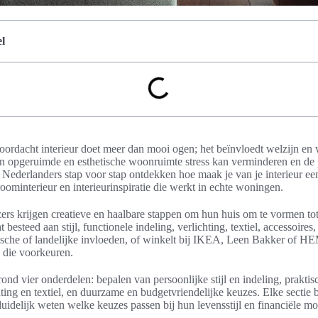
l
oordacht interieur doet meer dan mooi ogen; het beïnvloedt welzijn e
 opgeruimde en esthetische woonruimte stress kan verminderen en de p
t Nederlanders stap voor stap ontdekken hoe maak je van je interieur e
roominterieur en interieurinspiratie die werkt in echte woningen.
zers krijgen creatieve en haalbare stappen om hun huis om te vormen to
besteed aan stijl, functionele indeling, verlichting, textiel, accessoire
che of landelijke invloeden, of winkelt bij IKEA, Leen Bakker of HE
p die voorkeuren.
ond vier onderdelen: bepalen van persoonlijke stijl en indeling, praktis
hting en textiel, en duurzame en budgetvriendelijke keuzes. Elke sectie 
uidelijk weten welke keuzes passen bij hun levensstijl en financiële m