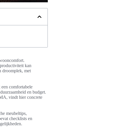
n wooncomfort.
roductiviteit kan
en droomplek, met
t een comfortabele
s, duurzaamheid en budget.
MA, vindt hier concrete
che meubeltips,
bevat checklists en
ogelijkheden.