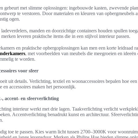
en gebeurt met slimme oplossingen: ingebouwde kasten, zwevende pl
 ontwerp te verstoren. Door materialen en kleuren van opbergmeubels a
rustig ogen.
 ladeverdelers, manden en doorzichtige containers houden spullen toegan
merken leveren praktische items die in een stijlvol interieur passen.
erkamers en praktische opbergoplossingen kan men een korte leidraad r
kinderkamers
, met voorbeelden van meubels die meegroeien en ideeën
ommelig te worden.
cessoires voor sfeer
eit uit details. Verlichting, textiel en woonaccessoires bepalen hoe een 
e en accessoires maken het persoonlijk.
-, accent- en sfeerverlichting
chting interieur werkt met drie lagen. Taakverlichting verlicht werkplek
ken. Accentverlichting benadrukt kunst en architectuur. Sfeerverlichti
n.
oudig toe te passen. Kies warm licht tussen 2700–3000K voor woonrui
heid en lange levensduur. Merken als Philips Hue bieden slimme oplos