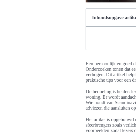
Inhoudsopgave artike
Een persoonlijk en goed d
Onderzoeken tonen dat een
verhogen. Dit artikel help
praktische tips voor een d
De bedoeling is helder: le
woning. Er wordt aandacht 
Wie houdt van Scandinavis
adviezen die aansluiten o
Het artikel is opgebouwd r
sfeerbrengers zoals verlic
voorbeelden zodat lezers d