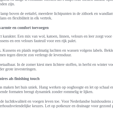
nden zijn.
n lamp boven de eettafel, meerdere lichtpunten in de zithoek en wandla
ns en flexibiliteit in elk vertrek.
 warmte en comfort toevoegen
rect karakter. Een mix van wol, katoen, linnen, velours en leer zorgt voo
ssens en een velours fauteuil voor een rijk palet.
. Kussens en plaids regelmatig luchten en wassen volgens labels. Bekle
n tegen directe zon verlengt de levensduur.
betaalbaar. In de zomer kiest men lichtere stoffen, in herfst en winter v
der grote investeringen.
ires als finishing touch
ms maken het huis uniek. Hang werken op ooghoogte en let op schaal e
ende formaten brengt dynamiek zonder rommelig te lijken.
 de luchtkwaliteit en voegen leven toe. Voor Nederlandse huishoudens z
rhoudsvriendelijke keuzes. Let op potkeuze en drainage voor gezond 