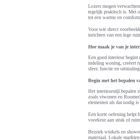
Lezers mogen verwachten da
tegelijk praktisch is. Met 
tot een warme en comfort
Voor wie direct voorbeelde
inrichten van een lege rui
Hoe maak je van je inte
Een goed interieur begint 
indeling woning, creëert 
sfeer, functie en uitstraling
Begin met het bepalen van
Het interieurstijl bepale
zoals vtwonen en Roomed. 
elementen als dat nodig is
Een korte oefening helpt b
voorkeur aan strak of rui
Bezoek winkels en showro
materiaal. Lokale markten 