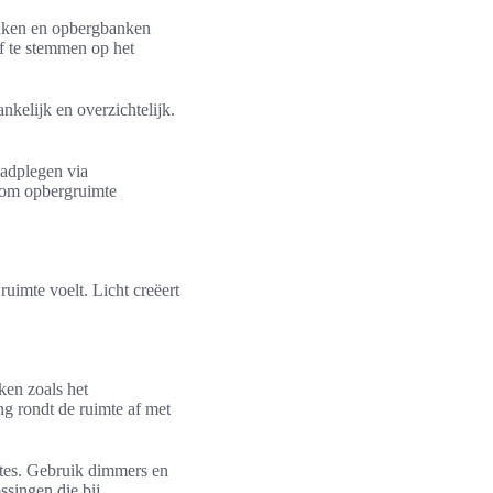
anken en opbergbanken
f te stemmen op het
kelijk en overzichtelijk.
aadplegen via
 om opbergruimte
ruimte voelt. Licht creëert
ken zoals het
ng rondt de ruimte af met
mtes. Gebruik dimmers en
singen die bij