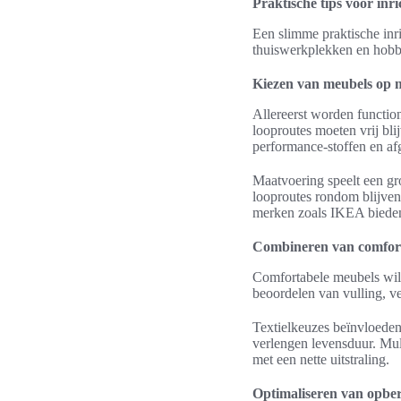
Praktische tips voor inr
Een slimme praktische inri
thuiswerkplekken en hobb
Kiezen van meubels op m
Allereerst worden function
looproutes moeten vrij bl
performance-stoffen en af
Maatvoering speelt een gr
looproutes rondom blijven
merken zoals IKEA bieden
Combineren van comfort
Comfortabele meubels wil m
beoordelen van vulling, ve
Textielkeuzes beïnvloede
verlengen levensduur. Mult
met een nette uitstraling.
Optimaliseren van opberg