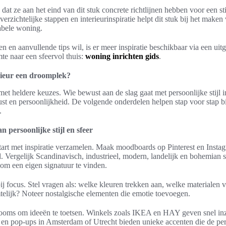
t ze aan het eind van dit stuk concrete richtlijnen hebben voor een stij
overzichtelijke stappen en interieurinspiratie helpt dit stuk bij het maken
abele woning.
n en aanvullende tips wil, is er meer inspiratie beschikbaar via een uit
mte naar een sfeervol thuis:
woning inrichten gids
.
rieur een droomplek?
met heldere keuzes. Wie bewust aan de slag gaat met persoonlijke stijl i
rust en persoonlijkheid. De volgende onderdelen helpen stap voor stap 
.
 persoonlijke stijl en sfeer
n start met inspiratie verzamelen. Maak moodboards op Pinterest en Inst
Vergelijk Scandinavisch, industrieel, modern, landelijk en bohemian 
 om een eigen signatuur te vinden.
ij focus. Stel vragen als: welke kleuren trekken aan, welke materialen v
mtelijk? Noteer nostalgische elementen die emotie toevoegen.
oms om ideeën te toetsen. Winkels zoals IKEA en HAY geven snel inzi
en pop-ups in Amsterdam of Utrecht bieden unieke accenten die de perso