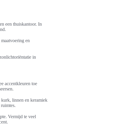
n een thuiskantoor. In
end.
t maatvoering en
nlichtoriëntatie in
wee accentkleuren toe
heersen.
 kurk, linnen en keramiek
 ruimtes.
pte. Vermijd te veel
cent.