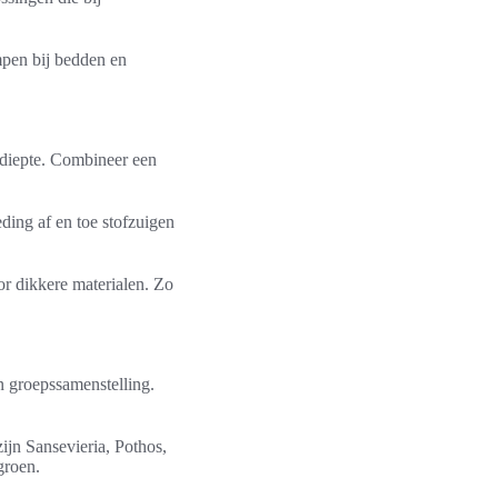
mpen bij bedden en
r diepte. Combineer een
ding af en toe stofzuigen
oor dikkere materialen. Zo
n groepssamenstelling.
ijn Sansevieria, Pothos,
groen.