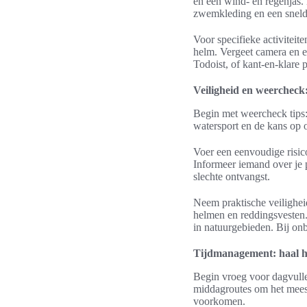
en een wind- en regenjas.
zwemkleding en een sneldr
Voor specifieke activiteit
helm. Vergeet camera en e
Todoist, of kant-en-klar
Veiligheid en weercheck:
Begin met weercheck tips:
watersport en de kans op o
Voer een eenvoudige risico
Informeer iemand over je
slechte ontvangst.
Neem praktische veilighe
helmen en reddingsvesten
in natuurgebieden. Bij onb
Tijdmanagement: haal he
Begin vroeg voor dagvullen
middagroutes om het meeste
voorkomen.