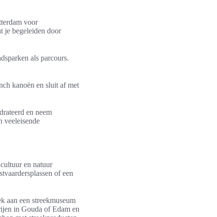
tterdam voor
t je begeleiden door
adsparken als parcours.
nch kanoën en sluit af met
ydrateerd en neem
h veeleisende
 cultuur en natuur
stvaardersplassen of een
oek aan een streekmuseum
erijen in Gouda of Edam en