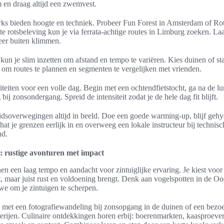
 en draag altijd een zwemvest.
ks bieden hoogte en techniek. Probeer Fun Forest in Amsterdam of Ro
 rotsbeleving kun je via ferrata-achtige routes in Limburg zoeken. Laa
keer buiten klimmen.
kun je slim inzetten om afstand en tempo te variëren. Kies duinen of st
 om routes te plannen en segmenten te vergelijken met vrienden.
eiten voor een volle dag. Begin met een ochtendfietstocht, ga na de lu
j zonsondergang. Spreid de intensiteit zodat je de hele dag fit blijft.
eidsoverwegingen altijd in beeld. Doe een goede warming-up, blijf geh
t je grenzen eerlijk in en overweeg een lokale instructeur bij technisc
nd.
 rustige avonturen met impact
n een laag tempo en aandacht voor zintuiglijke ervaring. Je kiest voor
t, maar juist rust en voldoening brengt. Denk aan vogelspotten in de Oo
we om je zintuigen te scherpen.
g met een fotografiewandeling bij zonsopgang in de duinen of een bez
erijen. Culinaire ontdekkingen horen erbij: boerenmarkten, kaasproev