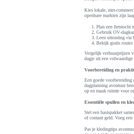
Kies lokale, niet-commerc
openbare markten zijn laa
Plan een fietstocht
Gebruik OV-dagkaar
Leen uitrusting via
Bekijk gratis rout
Vergelijk verhuurprijzen 
dagje uit een volwaardige 
Voorbereiding en praktis
Een goede voorbereiding ma
dagplanning avontuur benut
op en maak ruimte voor o
Essentiële spullen en kle
Stel een basispakket same
of contant geld. Voeg een
Pas je kledingtips avontuu