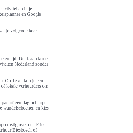
activiteiten in je
 Reisplanner en Google
wat je volgende keer
tie en tijd. Denk aan korte
iviteiten Nederland zonder
om. Op Texel kun je een
s of lokale verhuurders om
erpad of een dagtocht op
ede wandelschoenen en kies
pp rustig over een Fries
verhuur Biesbosch of