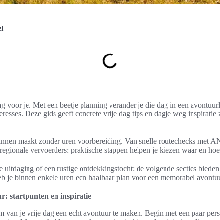
l
ag voor je. Met een beetje planning verander je die dag in een avontuurli
resses. Deze gids geeft concrete vrije dag tips en dagje weg inspiratie z
 plannen maakt zonder uren voorbereiding. Van snelle routechecks met 
egionale vervoerders: praktische stappen helpen je kiezen waar en hoe 
e uitdaging of een rustige ontdekkingstocht: de volgende secties bieden i
eb je binnen enkele uren een haalbaar plan voor een memorabel avontuu
r: startpunten en inspiratie
m van je vrije dag een echt avontuur te maken. Begin met een paar per