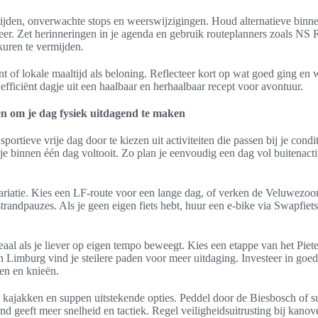
tijden, onverwachte stops en weerswijzigingen. Houd alternatieve binnen
eer. Zet herinneringen in je agenda en gebruik routeplanners zoals NS
kuren te vermijden.
t of lokale maaltijd als beloning. Reflecteer kort op wat goed ging en 
 efficiënt dagje uit een haalbaar en herhaalbaar recept voor avontuur.
ën om je dag fysiek uitdagend te maken
portieve vrije dag door te kiezen uit activiteiten die passen bij je condi
 je binnen één dag voltooit. Zo plan je eenvoudig een dag vol buitenact
variatie. Kies een LF-route voor een lange dag, of verken de Veluwezo
randpauzes. Als je geen eigen fiets hebt, huur een e-bike via Swapfiet
aal als je liever op eigen tempo beweegt. Kies een etappe van het Piet
n Limburg vind je steilere paden voor meer uitdaging. Investeer in go
len en knieën.
 kajakken en suppen uitstekende opties. Peddel door de Biesbosch of su
d geeft meer snelheid en tactiek. Regel veiligheidsuitrusting bij kano