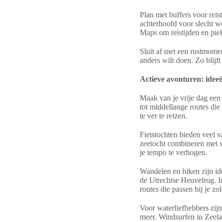
Plan met buffers voor reis
achterhoofd voor slecht w
Maps om reistijden en pie
Sluit af met een rustmomen
anders wilt doen. Zo blijft
Actieve avonturen: idee
Maak van je vrije dag een s
tot middellange routes die
te ver te reizen.
Fietstochten bieden veel 
zeetocht combineren met st
je tempo te verhogen.
Wandelen en hiken zijn ide
de Utrechtse Heuvelrug. I
routes die passen bij je zo
Voor waterliefhebbers zijn
meer. Windsurfen in Zeelan