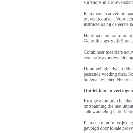
surfshops in Brouwersdam
Klimmen en adventure par
touwparcoursen. Voor echte
instructeurs bij de eerste 
Hardlopen en trailrunning 
Gebruik apps zoals Strava
Combineer meerdere activit
een korte avondwandeling bi
Houd veiligheids- en fith
passende voeding mee. Scha
buitenactiviteiten Nederla
Ontdekken en vertragen:
Rustige avonturen betekene
ontspanning die niet uitpu
stiltewandeling in de Velu
Plan een mindful vrije da
gevolgd door lokale proev