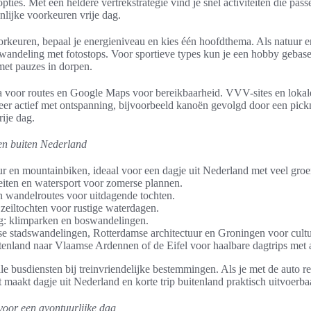
pties. Met een heldere vertrekstrategie vind je snel activiteiten die passe
nlijke voorkeuren vrije dag.
oorkeuren, bepaal je energieniveau en kies één hoofdthema. Als natuur 
rwandeling met fotostops. Voor sportieve types kun je een hobby geba
 met pauzes in dorpen.
 voor routes en Google Maps voor bereikbaarheid. VVV-sites en lokal
er actief met ontspanning, bijvoorbeeld kanoën gevolgd door een pickni
ije dag.
 en buiten Nederland
r en mountainbiken, ideaal voor een dagje uit Nederland met veel groe
teiten en watersport voor zomerse plannen.
 wandelroutes voor uitdagende tochten.
 zeiltochten voor rustige waterdagen.
g: klimparken en boswandelingen.
e stadswandelingen, Rotterdamse architectuur en Groningen voor cultu
itenland naar Vlaamse Ardennen of de Eifel voor haalbare dagtrips met a
e busdiensten bij treinvriendelijke bestemmingen. Als je met de auto re
maakt dagje uit Nederland en korte trip buitenland praktisch uitvoerba
 voor een avontuurlijke dag