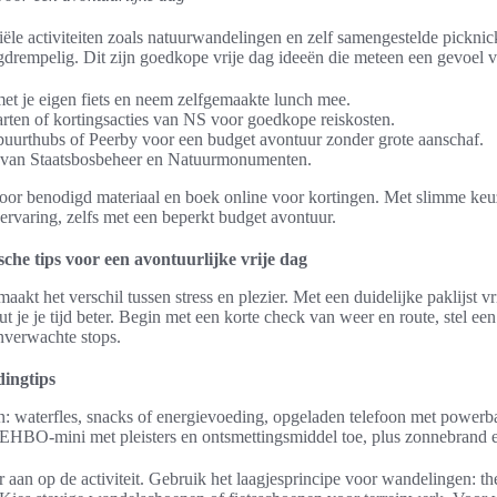
iële activiteiten zoals natuurwandelingen en zelf samengestelde pickni
gdrempelig. Dit zijn goedkope vrije dag ideeën die meteen een gevoel 
 met je eigen fiets en neem zelfgemaakte lunch mee.
ten of kortingsacties van NS voor goedkope reiskosten.
 buurthubs of Peerby voor een budget avontuur zonder grote aanschaf.
es van Staatsbosbeheer en Natuurmonumenten.
voor benodigd materiaal en boek online voor kortingen. Met slimme keu
ervaring, zelfs met een beperkt budget avontuur.
che tips voor een avontuurlijke vrije dag
akt het verschil tussen stress en plezier. Met een duidelijke paklijst v
 je je tijd beter. Begin met een korte check van weer en route, stel een
nverwachte stops.
dingtips
n: waterfles, snacks of energievoeding, opgeladen telefoon met power
 EHBO-mini met pleisters en ontsmettingsmiddel toe, plus zonnebrand 
r aan op de activiteit. Gebruik het laagjesprincipe voor wandelingen: t