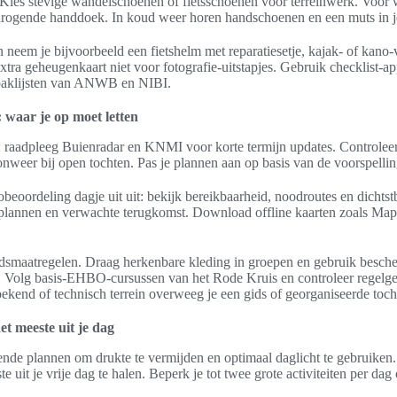
 Kies stevige wandelschoenen of fietsschoenen voor terreinwerk. Voor 
ogende handdoek. In koud weer horen handschoenen en een muts in je u
en neem je bijvoorbeeld een fietshelm met reparatiesetje, kajak- of kano-
xtra geheugenkaart niet voor fotografie-uitstapjes. Gebruik checklist-
e paklijsten van ANWB en NIBI.
 waar je op moet letten
 raadpleeg Buienradar en KNMI voor korte termijn updates. Controleer
nweer bij open tochten. Pas je plannen aan op basis van de voorspellin
beoordeling dagje uit uit: bekijk bereikbaarheid, noodroutes en dichtst
 plannen en verwachte terugkomst. Download offline kaarten zoals Ma
idsmaatregelen. Draag herkenbare kleding in groepen en gebruik besch
. Volg basis-EHBO-cursussen van het Rode Kruis en controleer regelg
ekend of technisch terrein overweeg je een gids of georganiseerde toch
t meeste uit je dag
de plannen om drukte te vermijden en optimaal daglicht te gebruiken. Al
 uit je vrije dag te halen. Beperk je tot twee grote activiteiten per dag