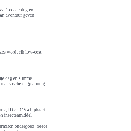
cks. Geocaching en
van avontuur geven.
zes wordt elk low-cost
rije dag en slimme
 realistische dagplanning
bank, ID en OV-chipkaart
en insectenmiddel.
hermisch ondergoed, fleece