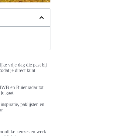
jke vrije dag die past bij
odat je direct kunt
ANWB en Buienradar tot
je gaat.
nspiratie, paklijsten en
r.
soonlijke keuzes en werk