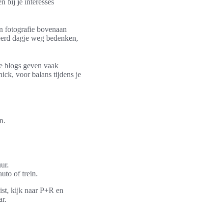
n bij je interesses
en fotografie bovenaan
seerd dagje weg bedenken,
e blogs geven vaak
ck, voor balans tijdens je
n.
ur.
uto of trein.
ist, kijk naar P+R en
ar.