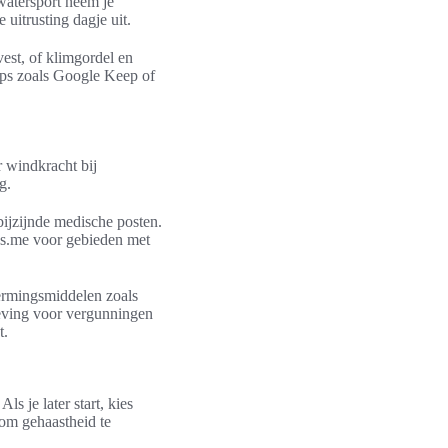
watersport neem je
itrusting dagje uit.
vest, of klimgordel en
apps zoals Google Keep of
 windkracht bij
g.
bijzijnde medische posten.
ps.me voor gebieden met
ermingsmiddelen zoals
eving voor vergunningen
t.
s je later start, kies
 om gehaastheid te