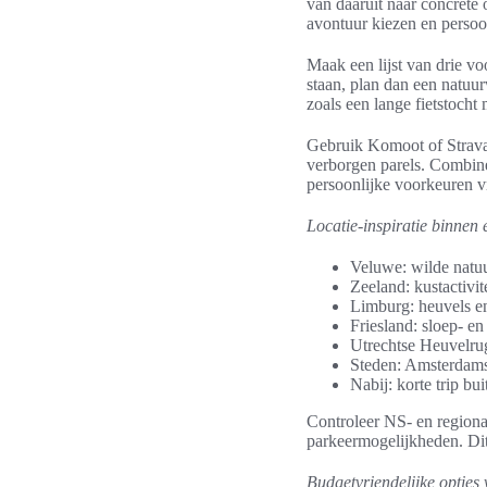
van daaruit naar concrete o
avontuur kiezen en persoo
Maak een lijst van drie v
staan, plan dan een natuu
zoals een lange fietstocht
Gebruik Komoot of Strava
verborgen parels. Combine
persoonlijke voorkeuren vr
Locatie-inspiratie binnen
Veluwe: wilde natuu
Zeeland: kustactivi
Limburg: heuvels en
Friesland: sloep- en
Utrechtse Heuvelru
Steden: Amsterdams
Nabij: korte trip bu
Controleer NS- en regional
parkeermogelijkheden. Dit 
Budgetvriendelijke opties