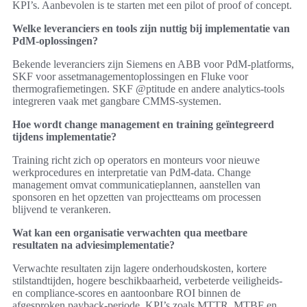
KPI’s. Aanbevolen is te starten met een pilot of proof of concept.
Welke leveranciers en tools zijn nuttig bij implementatie van
PdM-oplossingen?
Bekende leveranciers zijn Siemens en ABB voor PdM-platforms,
SKF voor assetmanagementoplossingen en Fluke voor
thermografiemetingen. SKF @ptitude en andere analytics-tools
integreren vaak met gangbare CMMS-systemen.
Hoe wordt change management en training geïntegreerd
tijdens implementatie?
Training richt zich op operators en monteurs voor nieuwe
werkprocedures en interpretatie van PdM-data. Change
management omvat communicatieplannen, aanstellen van
sponsoren en het opzetten van projectteams om processen
blijvend te verankeren.
Wat kan een organisatie verwachten qua meetbare
resultaten na adviesimplementatie?
Verwachte resultaten zijn lagere onderhoudskosten, kortere
stilstandtijden, hogere beschikbaarheid, verbeterde veiligheids-
en compliance-scores en aantoonbare ROI binnen de
afgesproken payback-periode. KPI’s zoals MTTR, MTBF en