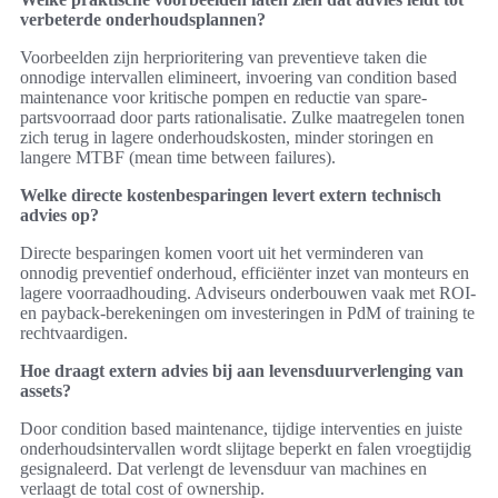
verbeterde onderhoudsplannen?
Voorbeelden zijn herprioritering van preventieve taken die
onnodige intervallen elimineert, invoering van condition based
maintenance voor kritische pompen en reductie van spare-
partsvoorraad door parts rationalisatie. Zulke maatregelen tonen
zich terug in lagere onderhoudskosten, minder storingen en
langere MTBF (mean time between failures).
Welke directe kostenbesparingen levert extern technisch
advies op?
Directe besparingen komen voort uit het verminderen van
onnodig preventief onderhoud, efficiënter inzet van monteurs en
lagere voorraadhouding. Adviseurs onderbouwen vaak met ROI-
en payback-berekeningen om investeringen in PdM of training te
rechtvaardigen.
Hoe draagt extern advies bij aan levensduurverlenging van
assets?
Door condition based maintenance, tijdige interventies en juiste
onderhoudsintervallen wordt slijtage beperkt en falen vroegtijdig
gesignaleerd. Dat verlengt de levensduur van machines en
verlaagt de total cost of ownership.