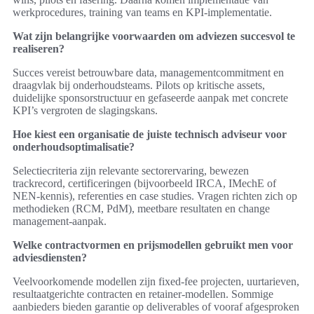
werkprocedures, training van teams en KPI-implementatie.
Wat zijn belangrijke voorwaarden om adviezen succesvol te
realiseren?
Succes vereist betrouwbare data, managementcommitment en
draagvlak bij onderhoudsteams. Pilots op kritische assets,
duidelijke sponsorstructuur en gefaseerde aanpak met concrete
KPI’s vergroten de slagingskans.
Hoe kiest een organisatie de juiste technisch adviseur voor
onderhoudsoptimalisatie?
Selectiecriteria zijn relevante sectorervaring, bewezen
trackrecord, certificeringen (bijvoorbeeld IRCA, IMechE of
NEN-kennis), referenties en case studies. Vragen richten zich op
methodieken (RCM, PdM), meetbare resultaten en change
management-aanpak.
Welke contractvormen en prijsmodellen gebruikt men voor
adviesdiensten?
Veelvoorkomende modellen zijn fixed-fee projecten, uurtarieven,
resultaatgerichte contracten en retainer-modellen. Sommige
aanbieders bieden garantie op deliverables of vooraf afgesproken