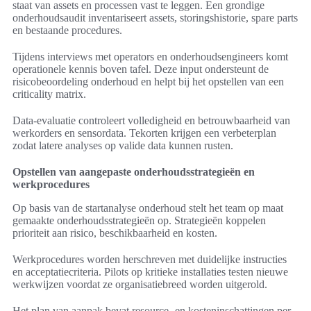
staat van assets en processen vast te leggen. Een grondige
onderhoudsaudit inventariseert assets, storingshistorie, spare parts
en bestaande procedures.
Tijdens interviews met operators en onderhoudsengineers komt
operationele kennis boven tafel. Deze input ondersteunt de
risicobeoordeling onderhoud en helpt bij het opstellen van een
criticality matrix.
Data-evaluatie controleert volledigheid en betrouwbaarheid van
werkorders en sensordata. Tekorten krijgen een verbeterplan
zodat latere analyses op valide data kunnen rusten.
Opstellen van aangepaste onderhoudsstrategieën en
werkprocedures
Op basis van de startanalyse onderhoud stelt het team op maat
gemaakte onderhoudsstrategieën op. Strategieën koppelen
prioriteit aan risico, beschikbaarheid en kosten.
Werkprocedures worden herschreven met duidelijke instructies
en acceptatiecriteria. Pilots op kritieke installaties testen nieuwe
werkwijzen voordat ze organisatiebreed worden uitgerold.
Het plan van aanpak bevat resource- en kosteninschattingen per