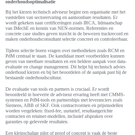
onderhoudsoptimalisatie
Bij het kiezen technisch adviseur begint een organisatie met het
vaststellen van sectorervaring en aantoonbare resultaten. Er
wordt gekeken naar certificeringen zoals IRCA, lidmaatschap
van IMechE en kennis van NEN-normen. Referenties en
concrete case studies geven inzicht in de bewezen trackrecord en
maken onderhoudsconsultant selectie concreet en controleerbaar.
Tijdens selectie horen vragen over methodieken zoals RCM en
PdM centraal te staan. De kandidaat moet voorbeelden kunnen
geven van meetbare resultaten en een heldere aanpak voor data-
evaluatie en change management. Dit helpt bij technisch advies
onderhoud kiezen en bij het beoordelen of de aanpak past bij de
bestaande onderhoudscultuur.
De evaluatie van tools en partners is cruciaal. Er wordt
beoordeeld in hoeverre de adviseur ervaring heeft met CMMS-
systemen en PdM-tools en partnerships met leveranciers zoals
Siemens, ABB of SKF. Ook contractvormen en prijsmodellen
worden vergeleken: fixed-fee, uurtarief, resultaatgerichte
contracten en retainer-modellen, inclusief afspraken over
garanties op geleverde resultaten.
Een kleinschalige pilot of proof of concept is vaak de beste