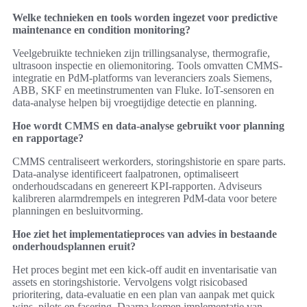
Welke technieken en tools worden ingezet voor predictive
maintenance en condition monitoring?
Veelgebruikte technieken zijn trillingsanalyse, thermografie,
ultrasoon inspectie en oliemonitoring. Tools omvatten CMMS-
integratie en PdM-platforms van leveranciers zoals Siemens,
ABB, SKF en meetinstrumenten van Fluke. IoT-sensoren en
data-analyse helpen bij vroegtijdige detectie en planning.
Hoe wordt CMMS en data-analyse gebruikt voor planning
en rapportage?
CMMS centraliseert werkorders, storingshistorie en spare parts.
Data-analyse identificeert faalpatronen, optimaliseert
onderhoudscadans en genereert KPI-rapporten. Adviseurs
kalibreren alarmdrempels en integreren PdM-data voor betere
planningen en besluitvorming.
Hoe ziet het implementatieproces van advies in bestaande
onderhoudsplannen eruit?
Het proces begint met een kick-off audit en inventarisatie van
assets en storingshistorie. Vervolgens volgt risicobased
prioritering, data-evaluatie en een plan van aanpak met quick
wins, pilots en fasering. Daarna komen implementatie van