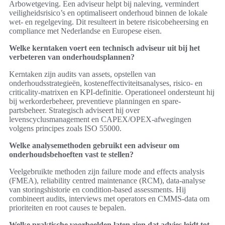
Arbowetgeving. Een adviseur helpt bij naleving, vermindert
veiligheidsrisico’s en optimaliseert onderhoud binnen de lokale
wet- en regelgeving. Dit resulteert in betere risicobeheersing en
compliance met Nederlandse en Europese eisen.
Welke kerntaken voert een technisch adviseur uit bij het
verbeteren van onderhoudsplannen?
Kerntaken zijn audits van assets, opstellen van
onderhoudsstrategieën, kosteneffectiviteitsanalyses, risico- en
criticality-matrixen en KPI-definitie. Operationeel ondersteunt hij
bij werkorderbeheer, preventieve planningen en spare-
partsbeheer. Strategisch adviseert hij over
levenscyclusmanagement en CAPEX/OPEX-afwegingen
volgens principes zoals ISO 55000.
Welke analysemethoden gebruikt een adviseur om
onderhoudsbehoeften vast te stellen?
Veelgebruikte methoden zijn failure mode and effects analysis
(FMEA), reliability centred maintenance (RCM), data-analyse
van storingshistorie en condition-based assessments. Hij
combineert audits, interviews met operators en CMMS-data om
prioriteiten en root causes te bepalen.
Welke praktische voorbeelden laten zien dat advies leidt tot