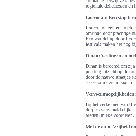
ambiance, terwijl ze lang
regionale delicatessen en
Locronan: Een stap terug
Locronan heeft een middel
omringd door prachtige hi
Een wandeling door Locrona
festivals maken het nog bi
Dinan: Vestingen en mi
Dinan is beroemd om zijn 
prachtig uitzicht op de om
door de nauwe straatjes sl
see voor iedere reiziger en
Vervoersmogelijkheden 
Bij het verkennen van Bret
dorpjes vergemakkelijken.
bieden unieke voordelen.
Met de auto: Vrijheid o