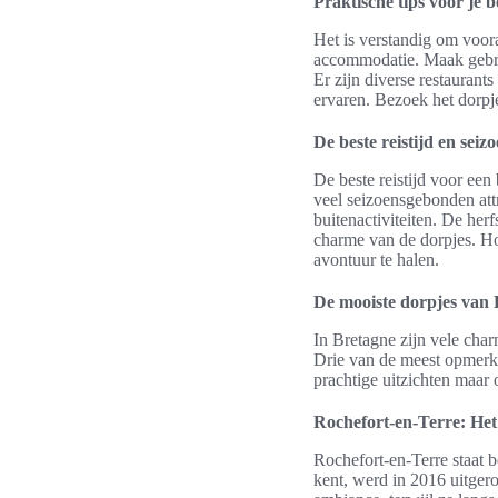
Praktische tips voor je 
Het is verstandig om voor
accommodatie. Maak gebrui
Er zijn diverse restaurant
ervaren. Bezoek het dorp
De beste reistijd en seiz
De beste reistijd voor een
veel seizoensgebonden att
buitenactiviteiten. De her
charme van de dorpjes. Ho
avontuur te halen.
De mooiste dorpjes van 
In Bretagne zijn vele char
Drie van de meest opmerke
prachtige uitzichten maar
Rochefort-en-Terre: Het
Rochefort-en-Terre staat b
kent, werd in 2016 uitger