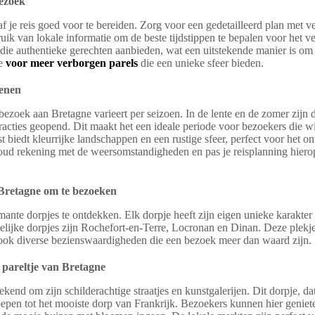
bezoek
af je reis goed voor te bereiden. Zorg voor een gedetailleerd plan met 
k van lokale informatie om de beste tijdstippen te bepalen voor het v
s die authentieke gerechten aanbieden, wat een uitstekende manier is om 
je
voor meer verborgen parels
die een unieke sfeer bieden.
oenen
 bezoek aan Bretagne varieert per seizoen. In de lente en de zomer zijn 
racties geopend. Dit maakt het een ideale periode voor bezoekers die w
fst biedt kleurrijke landschappen en een rustige sfeer, perfect voor het 
ud rekening met de weersomstandigheden en pas je reisplanning hierop
Bretagne om te bezoeken
mante dorpjes te ontdekken. Elk dorpje heeft zijn eigen unieke karakter
lijke dorpjes zijn Rochefort-en-Terre, Locronan en Dinan. Deze plekjes
 ook diverse bezienswaardigheden die een bezoek meer dan waard zijn.
 pareltje van Bretagne
ekend om zijn schilderachtige straatjes en kunstgalerijen. Dit dorpje, da
oepen tot het mooiste dorp van Frankrijk. Bezoekers kunnen hier geniet