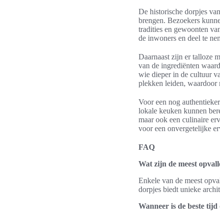
De historische dorpjes van
brengen. Bezoekers kunn
tradities en gewoonten va
de inwoners en deel te ne
Daarnaast zijn er talloze
van de ingrediënten waard
wie dieper in de cultuur v
plekken leiden, waardoor 
Voor een nog authentieker
lokale keuken kunnen berei
maar ook een culinaire er
voor een onvergetelijke er
FAQ
Wat zijn de meest opvall
Enkele van de meest opval
dorpjes biedt unieke archi
Wanneer is de beste tij