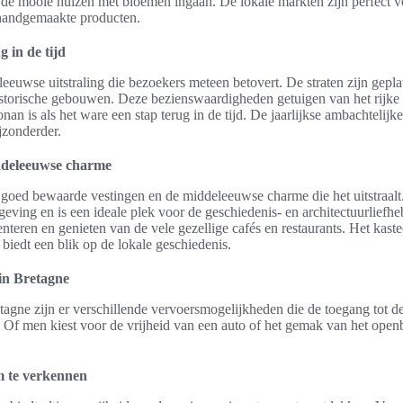
s de mooie huizen met bloemen ingaan. De lokale markten zijn perfect 
 handgemaakte producten.
 in de tijd
eeuwse uitstraling die bezoekers meteen betovert. De straten zijn gepl
storische gebouwen. Deze bezienswaardigheden getuigen van het rijke 
n is als het ware een stap terug in de tijd. De jaarlijkse ambachtelijk
jzonderder.
ddeleeuwse charme
goed bewaarde vestingen en de middeleeuwse charme die het uitstraalt.
geving en is een ideale plek voor de geschiedenis- en architectuurlief
enteren en genieten van de vele gezellige cafés en restaurants. Het kast
 biedt een blik op de lokale geschiedenis.
in Bretagne
agne zijn er verschillende vervoersmogelijkheden die de toegang tot de
 Of men kiest voor de vrijheid van een auto of het gemak van het openb
m te verkennen