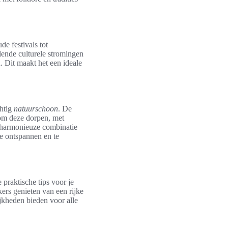
de festivals tot
llende culturele stromingen
. Dit maakt het een ideale
htig
natuurschoon
. De
dom deze dorpen, met
e harmonieuze combinatie
e ontspannen en te
 praktische tips voor je
kers genieten van een rijke
jkheden bieden voor alle