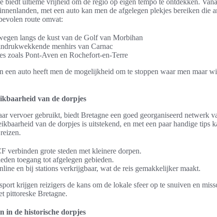
e biedt ultieme vrijheid om de regio op eigen tempo te ontdekken. Vana
binnenlanden, met een auto kan men de afgelegen plekjes bereiken die a
nbevolen route omvat:
 wegen langs de kust van de Golf van Morbihan
 indrukwekkende menhirs van Carnac
es zoals Pont-Aven en Rochefort-en-Terre
n een auto heeft men de mogelijkheid om te stoppen waar men maar wil
ikbaarheid van de dorpjes
aar vervoer gebruikt, biedt Bretagne een goed georganiseerd netwerk v
eikbaarheid van de dorpjes is uitstekend, en met een paar handige tips
reizen.
F verbinden grote steden met kleinere dorpen.
eden toegang tot afgelegen gebieden.
nline en bij stations verkrijgbaar, wat de reis gemakkelijker maakt.
port krijgen reizigers de kans om de lokale sfeer op te snuiven en miss
t pittoreske Bretagne.
n in de historische dorpjes