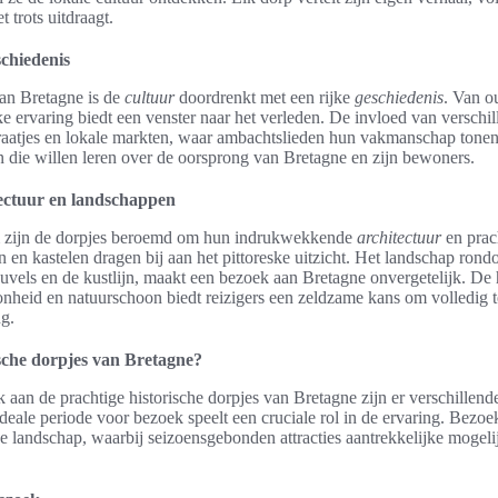
 trots uitdraagt.
schiedenis
van Bretagne is de
cultuur
doordrenkt met een rijke
geschiedenis
. Van ou
ke ervaring biedt een venster naar het verleden. De invloed van verschi
straatjes en lokale markten, waar ambachtslieden hun vakmanschap tonen
die willen leren over de oorsprong van Bretagne en zijn bewoners.
ctuur en landschappen
om zijn de dorpjes beroemd om hun indrukwekkende
architectuur
en prac
 en kastelen dragen bij aan het pittoreske uitzicht. Het landschap ron
euvels en de kustlijn, maakt een bezoek aan Bretagne onvergetelijk. D
onheid en natuurschoon biedt reizigers een zeldzame kans om volledig t
g.
ische dorpjes van Bretagne?
aan de prachtige historische dorpjes van Bretagne zijn er verschillende
ideale periode voor bezoek speelt een cruciale rol in de ervaring. Bezoe
landschap, waarbij seizoensgebonden attracties aantrekkelijke mogeli