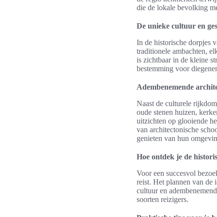
die de lokale bevolking met
De unieke cultuur en ge
In de historische dorpjes 
traditionele ambachten, el
is zichtbaar in de kleine 
bestemming voor diegenen 
Adembenemende archite
Naast de culturele rijkd
oude stenen huizen, kerken
uitzichten op glooiende h
van architectonische scho
genieten van hun omgevin
Hoe ontdek je de histor
Voor een succesvol bezoek 
reist. Het plannen van de 
cultuur en adembenemende 
soorten reizigers.