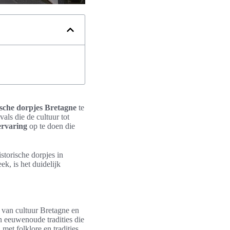
ische dorpjes Bretagne
te
als die de cultuur tot
ervaring
op te doen die
storische dorpjes in
k, is het duidelijk
 van cultuur Bretagne en
n eeuwenoude tradities die
met folklore en tradities