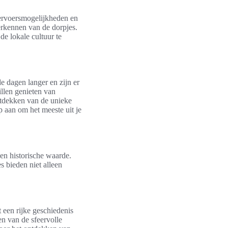
vervoersmogelijkheden en
erkennen van de dorpjes.
de lokale cultuur te
de dagen langer en zijn er
illen genieten van
ontdekken van de unieke
 aan om het meeste uit je
 en historische waarde.
 bieden niet alleen
t een rijke geschiedenis
en van de sfeervolle