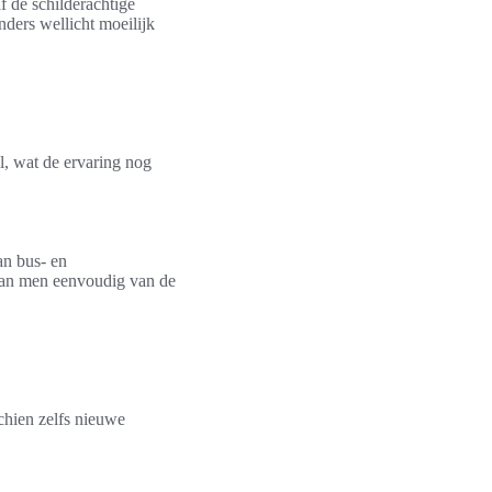
f de schilderachtige
nders wellicht moeilijk
, wat de ervaring nog
an bus- en
 kan men eenvoudig van de
chien zelfs nieuwe