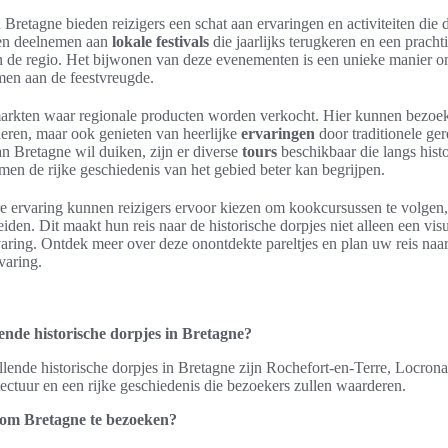
 Bretagne bieden reizigers een schat aan ervaringen en activiteiten die d
en deelnemen aan
lokale festivals
die jaarlijks terugkeren en een pracht
n de regio. Het bijwonen van deze evenementen is een unieke manier o
men aan de feestvreugde.
 markten waar regionale producten worden verkocht. Hier kunnen bezoeke
eren, maar ook genieten van heerlijke
ervaringen
door traditionele ge
an Bretagne wil duiken, zijn er diverse
tours
beschikbaar die langs histo
men de rijke geschiedenis van het gebied beter kan begrijpen.
e ervaring kunnen reizigers ervoor kiezen om kookcursussen te volgen,
den. Dit maakt hun reis naar de historische dorpjes niet alleen een vis
varing. Ontdek meer over deze onontdekte pareltjes en plan uw reis naa
varing.
ende historische dorpjes in Bretagne?
lende historische dorpjes in Bretagne zijn Rochefort-en-Terre, Locron
tectuur en een rijke geschiedenis die bezoekers zullen waarderen.
d om Bretagne te bezoeken?