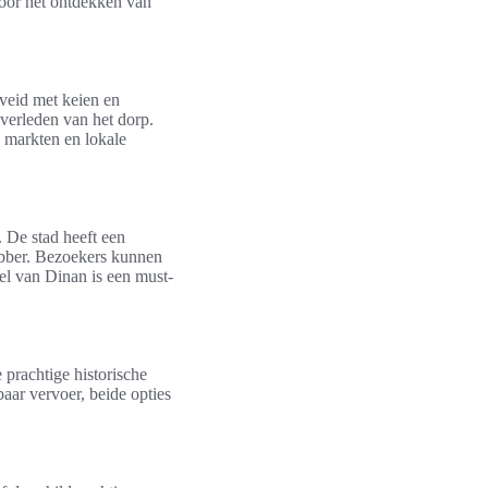
voor het ontdekken van
aveid met keien en
verleden van het dorp.
e markten en lokale
 De stad heeft een
hebber. Bezoekers kunnen
eel van Dinan is een must-
 prachtige historische
aar vervoer, beide opties