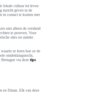
e lokale cultuur tot leven
ig inzicht geven in de
m in contact te komen met
rs niet alleen de versheid
rechten te proeven. Voor
rische sites en unieke
 waarin ze leren hoe ze de
uele ontdekkingstocht,
r Bretagne via deze
tips
an en Dinan. Elk van deze