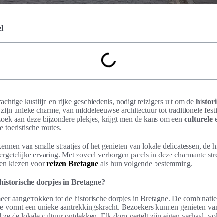
l
achtige kustlijn en rijke geschiedenis, nodigt reizigers uit om de
histor
zijn unieke charme, van middeleeuwse architectuur tot traditionele festiv
zoek aan deze bijzondere plekjes, krijgt men de kans om een
culturele 
 toeristische routes.
ennen van smalle straatjes of het genieten van lokale delicatessen, de hi
getelijke ervaring. Met zoveel verborgen parels in deze charmante stree
en kiezen voor
reizen Bretagne
als hun volgende bestemming.
istorische dorpjes in Bretagne?
eer aangetrokken tot de historische dorpjes in Bretagne. De combinatie
ne vormt een unieke aantrekkingskracht. Bezoekers kunnen genieten va
ze de lokale cultuur ontdekken. Elk dorp vertelt zijn eigen verhaal, vol 