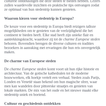
culturele ontdekkingen die deze steden te bieden hebben. Lezers
zullen waardevolle inzichten en praktische tips ontvangen zodat
ze optimaal van hun stedentrip kunnen genieten.
Waarom kiezen voor stedentrip in Europa?
De keuze voor een stedentrip in Europa biedt reizigers talloze
mogelijkheden om te genieten van de veelzijdigheid die het
continent te bieden heeft. Elke stad heeft zijn unieke flair en
aantrekkingskracht, waardoor zij tot de
charme Europese steden
behoren. Bovendien brengen de diverse culturen en tradities
bezoekers in aanraking met ervaringen die hun reis onvergetelijk
maken.
De charme van Europese steden
De
charme Europese steden
komt voort uit hun rijke historie en
architectuur. Van de gotische kathedralen tot de moderne
bouwwerken, elk hoekje vertelt een verhaal. Steden zoals Parijs,
Londen en Venetië staan bekend om hun magische sfeer, waar
men kan wandelen door pittoreske straatjes en genieten van
lokale markten. De mix van het oude en het nieuwe maakt elke
stedentrip uniek en boeiend.
Cultuur en geschiedenis ontdekken