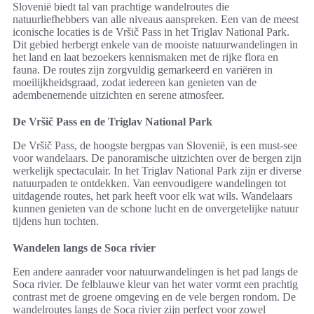
Slovenië biedt tal van prachtige wandelroutes die
natuurliefhebbers van alle niveaus aanspreken. Een van de meest
iconische locaties is de Vršič Pass in het Triglav National Park.
Dit gebied herbergt enkele van de mooiste natuurwandelingen in
het land en laat bezoekers kennismaken met de rijke flora en
fauna. De routes zijn zorgvuldig gemarkeerd en variëren in
moeilijkheidsgraad, zodat iedereen kan genieten van de
adembenemende uitzichten en serene atmosfeer.
De Vršič Pass en de Triglav National Park
De Vršič Pass, de hoogste bergpas van Slovenië, is een must-see
voor wandelaars. De panoramische uitzichten over de bergen zijn
werkelijk spectaculair. In het Triglav National Park zijn er diverse
natuurpaden te ontdekken. Van eenvoudigere wandelingen tot
uitdagende routes, het park heeft voor elk wat wils. Wandelaars
kunnen genieten van de schone lucht en de onvergetelijke natuur
tijdens hun tochten.
Wandelen langs de Soca rivier
Een andere aanrader voor natuurwandelingen is het pad langs de
Soca rivier. De felblauwe kleur van het water vormt een prachtig
contrast met de groene omgeving en de vele bergen rondom. De
wandelroutes langs de Soca rivier zijn perfect voor zowel