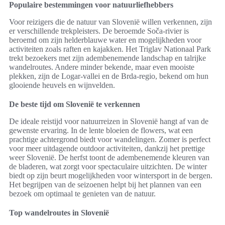
Populaire bestemmingen voor natuurliefhebbers
Voor reizigers die de natuur van Slovenië willen verkennen, zijn
er verschillende trekpleisters. De beroemde Soča-rivier is
beroemd om zijn helderblauwe water en mogelijkheden voor
activiteiten zoals raften en kajakken. Het Triglav Nationaal Park
trekt bezoekers met zijn adembenemende landschap en talrijke
wandelroutes. Andere minder bekende, maar even mooiste
plekken, zijn de Logar-vallei en de Brda-regio, bekend om hun
glooiende heuvels en wijnvelden.
De beste tijd om Slovenië te verkennen
De ideale reistijd voor natuurreizen in Slovenië hangt af van de
gewenste ervaring. In de lente bloeien de flowers, wat een
prachtige achtergrond biedt voor wandelingen. Zomer is perfect
voor meer uitdagende outdoor activiteiten, dankzij het prettige
weer Slovenië. De herfst toont de adembenemende kleuren van
de bladeren, wat zorgt voor spectaculaire uitzichten. De winter
biedt op zijn beurt mogelijkheden voor wintersport in de bergen.
Het begrijpen van de seizoenen helpt bij het plannen van een
bezoek om optimaal te genieten van de natuur.
Top wandelroutes in Slovenië