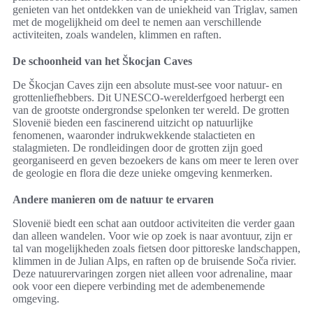
genieten van het ontdekken van de uniekheid van Triglav, samen
met de mogelijkheid om deel te nemen aan verschillende
activiteiten, zoals wandelen, klimmen en raften.
De schoonheid van het Škocjan Caves
De Škocjan Caves zijn een absolute must-see voor natuur- en
grottenliefhebbers. Dit UNESCO-werelderfgoed herbergt een
van de grootste ondergrondse spelonken ter wereld. De grotten
Slovenië bieden een fascinerend uitzicht op natuurlijke
fenomenen, waaronder indrukwekkende stalactieten en
stalagmieten. De rondleidingen door de grotten zijn goed
georganiseerd en geven bezoekers de kans om meer te leren over
de geologie en flora die deze unieke omgeving kenmerken.
Andere manieren om de natuur te ervaren
Slovenië biedt een schat aan outdoor activiteiten die verder gaan
dan alleen wandelen. Voor wie op zoek is naar avontuur, zijn er
tal van mogelijkheden zoals fietsen door pittoreske landschappen,
klimmen in de Julian Alps, en raften op de bruisende Soča rivier.
Deze natuurervaringen zorgen niet alleen voor adrenaline, maar
ook voor een diepere verbinding met de adembenemende
omgeving.