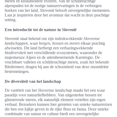
meren en kristalheldere rivieren. Van de schilderachtige
alpenpaden tot de rustige natuurervaringen in de verborgen
hoeken van het land, Slovenië belooft onvergetelijke momenten.
Laat je inspireren door het avontuur dat wacht in deze prachtige
setting.
Een introductie tot de natuur in Slovenië
Slovenië staat bekend om zijn indrukwekkende
Sloveense
landschappen
, waar
bergen
,
bossen
en
meren
elkaar prachtig
afwisselen. Dit land herbergt een verbazingwekkende
biodiversiteit
met verschillende ecosystemen, waaronder de
majestueuze Alpen en de adembenemende Karstregio. De
vruchtbare valleien en schilderachtige meren, zoals het bekende
Bledermeer, dragen bij aan de schoonheid van deze onontdekte
bestemmingen.
De diversiteit van het landschap
De variëteit van het
Sloveense landschap
maakt het een waar
paradijs voor natuurliefhebbers. Van uitgestrekte bossen tot
glinsterende meren, elk natuurlijk element vertellen zijn eigen
verhaal. Bezoekers kunnen hier genieten van unieke natuurreizen
die hen een kijkje geven in de rijke flora en fauna. Deze unieke
combinatie van natuur en cultuur biedt een onvergetelijke