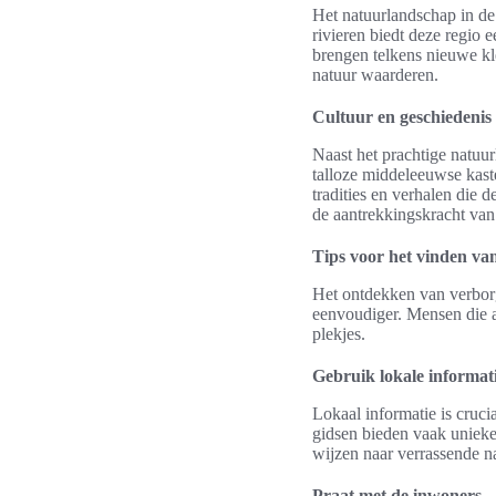
Het natuurlandschap in de
rivieren biedt deze regio 
brengen telkens nieuwe kl
natuur waarderen.
Cultuur en geschiedenis
Naast het prachtige natuu
talloze middeleeuwse kast
tradities en verhalen die 
de aantrekkingskracht van
Tips voor het vinden va
Het ontdekken van verborg
eenvoudiger. Mensen die a
plekjes.
Gebruik lokale informa
Lokaal informatie is cruci
gidsen bieden vaak unieke
wijzen naar verrassende n
Praat met de inwoners