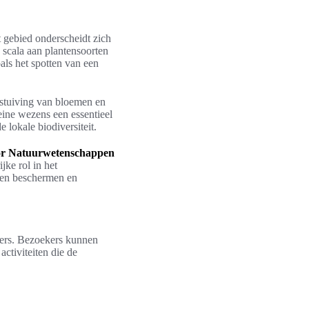
t gebied onderscheidt zich
d scala aan plantensoorten
als het spotten van een
estuiving van bloemen en
eine wezens een essentieel
 lokale biodiversiteit.
voor Natuurwetenschappen
jke rol in het
nnen beschermen en
bers. Bezoekers kunnen
ctiviteiten die de