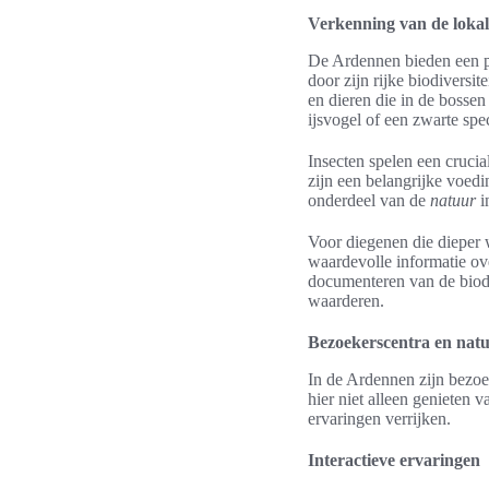
Verkenning van de lokal
De Ardennen bieden een p
door zijn rijke biodiversi
en dieren die in de bosse
ijsvogel of een zwarte spe
Insecten spelen een cruci
zijn een belangrijke voed
onderdeel van de
natuur
i
Voor diegenen die dieper w
waardevolle informatie over
documenteren van de biodi
waarderen.
Bezoekerscentra en nat
In de Ardennen zijn bezoe
hier niet alleen genieten 
ervaringen verrijken.
Interactieve ervaringen