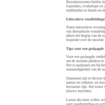
Bezoekerscentra bieden int
exposities, workshops en a
multimedia en hands-on dis
Educatieve rondleidinge
Naast interactieve ervarin
van thematische wandelinge
alleen het begrip van de 
inspiratie over de mooist
Tips voor een geslaagde
Voor een geslaagde ontdek
om de mooiste plekken te o
Het is raadzaam om bij het
omstandigheden van de na
Daarnaast zijn er diverse 
natuur en culturen, en doo
leerzamer zijn. Het tonen 
nieuwe inzichten.
Lezers die meer willen we
over voorbereiding en act