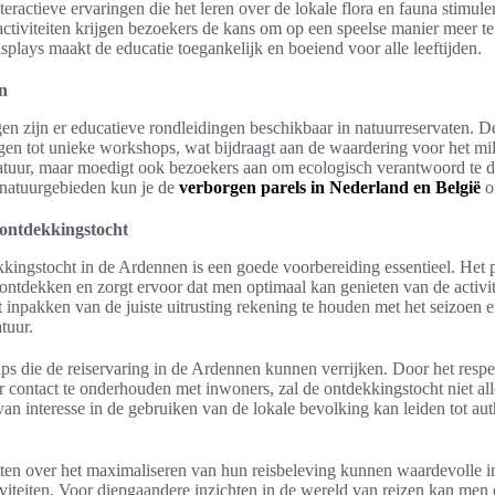
eractieve ervaringen die het leren over de lokale flora en fauna stimul
ctiviteiten krijgen bezoekers de kans om op een speelse manier meer te
plays maakt de educatie toegankelijk en boeiend voor alle leeftijden.
n
gen zijn er educatieve rondleidingen beschikbaar in natuurreservaten. D
n tot unieke workshops, wat bijdraagt aan de waardering voor het milie
natuur, maar moedigt ook bezoekers aan om ecologisch verantwoord te 
e natuurgebieden kun je de
verborgen parels in Nederland en België
o
 ontdekkingstocht
kingstocht in de Ardennen is een goede voorbereiding essentieel. Het 
ntdekken en zorgt ervoor dat men optimaal kan genieten van de activite
 inpakken van de juiste uitrusting rekening te houden met het seizoen e
tuur.
tips die de reiservaring in de Ardennen kunnen verrijken. Door het resp
r contact te onderhouden met inwoners, zal de ontdekkingstocht niet al
van interesse in de gebruiken van de lokale bevolking kan leiden tot au
ten over het maximaliseren van hun reisbeleving kunnen waardevolle in
iviteiten. Voor diepgaandere inzichten in de wereld van reizen kan men