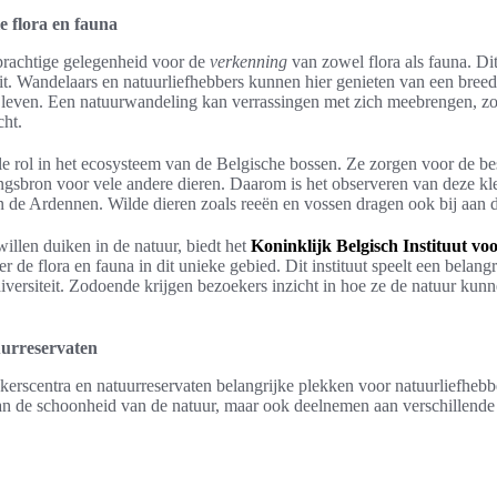
e flora en fauna
rachtige gelegenheid voor de
verkenning
van zowel flora als fauna. Di
teit. Wandelaars en natuurliefhebbers kunnen hier genieten van een bree
n leven. Een natuurwandeling kan verrassingen met zich meebrengen, zo
cht.
ale rol in het ecosysteem van de Belgische bossen. Ze zorgen voor de b
ingsbron voor vele andere dieren. Daarom is het observeren van deze kl
n de Ardennen. Wilde dieren zoals reeën en vossen dragen ook bij aan de
illen duiken in de natuur, biedt het
Koninklijk Belgisch Instituut 
 de flora en fauna in dit unieke gebied. Dit instituut speelt een belangri
versiteit. Zodoende krijgen bezoekers inzicht in hoe ze de natuur ku
uurreservaten
kerscentra en natuurreservaten belangrijke plekken voor natuurliefheb
van de schoonheid van de natuur, maar ook deelnemen aan verschillende a