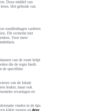
eren. Door middel van
 leren. Het gebruik van
eze rondleidingen variëren
u. Dit versterkt niet
denken. Voor meer
ntdekken.
plannen van de route helpt
iten die de regio biedt.
n de specifieke
ecteren van de lokale
leen leuker, maar ook
thentieke ervaringen en
formatie vinden in de tips
 een kijkje nemen op
deze