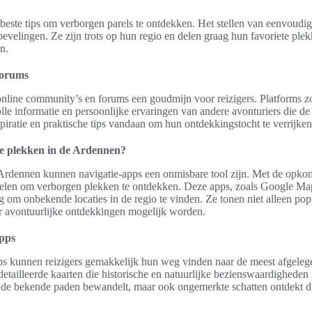
este tips om verborgen parels te ontdekken. Het stellen van eenvoudig
bevelingen. Ze zijn trots op hun regio en delen graag hun favoriete plek
n.
forums
n online community’s en forums een goudmijn voor reizigers. Platforms
lle informatie en persoonlijke ervaringen van andere avonturiers die 
spiratie en praktische tips vandaan om hun ontdekkingstocht te verrijken
e plekken in de Ardennen?
Ardennen kunnen navigatie-apps een onmisbare tool zijn. Met de opkom
len om verborgen plekken te ontdekken. Deze apps, zoals Google Map
 om onbekende locaties in de regio te vinden. Ze tonen niet alleen pop
 avontuurlijke ontdekkingen mogelijk worden.
apps
pps kunnen reizigers gemakkelijk hun weg vinden naar de meest afgeleg
etailleerde kaarten die historische en natuurlijke bezienswaardigheden
n de bekende paden bewandelt, maar ook ongemerkte schatten ontdekt d