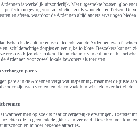
 Ardennen is werkelijk uitzonderlijk. Met uitgestrekte bossen, glooien
een perfecte omgeving voor activiteiten zoals wandelen en fietsen. De v
euren en sferen, waardoor de Ardennen altijd anders ervaringen bieden
rlandschap is de cultuur en geschiedenis van de Ardennen even fasciner
elen, schilderachtige dorpjes en een rijke folklore. Bezoekers kunnen z
deze regio zo bijzonder maken. De unieke mix van cultuur en historische
 de Ardennen voor zowel lokale bewoners als toeristen.
n verborgen parels
en parels in de Ardennen vergt wat inspanning, maar met de juiste aan
l eerder zijn gaan verkennen, delen vaak hun wijsheid over het vinden
tiebronnen
aal wanneer men op zoek is naar onvergetelijke ervaringen. Toeristenin
 inzichten die in geen enkele gids staan vermeld. Deze bronnen kunne
atuurschoon en minder bekende attracties.