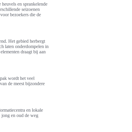
de heuvels en sprankelende
erschillende seizoenen
 voor bezoekers die de
end. Het gebied herbergt
ich laten onderdompelen in
 elementen draagt bij aan
pak wordt het veel
 van de meest bijzondere
formatiecentra en lokale
n jong en oud de weg