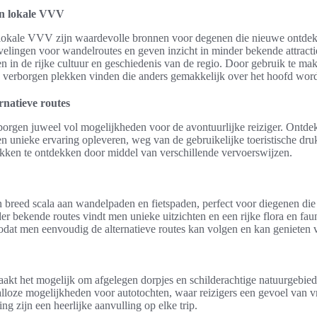
an lokale VVV
 lokale VVV zijn waardevolle bronnen voor degenen die nieuwe ontde
velingen voor wandelroutes en geven inzicht in minder bekende attracti
gen in de rijke cultuur en geschiedenis van de regio. Door gebruik te 
 verborgen plekken vinden die anders gemakkelijk over het hoofd wor
rnatieve routes
orgen juweel vol mogelijkheden voor de avontuurlijke reiziger. Ontdek
en unieke ervaring opleveren, weg van de gebruikelijke toeristische dr
kken te ontdekken door middel van verschillende vervoerswijzen.
n breed scala aan wandelpaden en fietspaden, perfect voor diegenen die
r bekende routes vindt men unieke uitzichten en een rijke flora en fa
odat men eenvoudig de alternatieve routes kan volgen en kan genieten
aakt het mogelijk om afgelegen dorpjes en schilderachtige natuurgebie
lloze mogelijkheden voor autotochten, waar reizigers een gevoel van vr
 zijn een heerlijke aanvulling op elke trip.