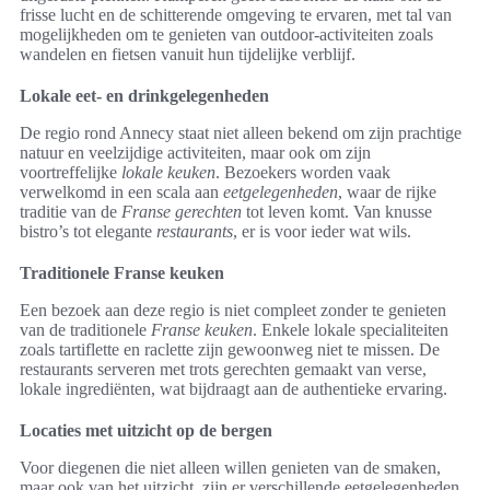
frisse lucht en de schitterende omgeving te ervaren, met tal van
mogelijkheden om te genieten van outdoor-activiteiten zoals
wandelen en fietsen vanuit hun tijdelijke verblijf.
Lokale eet- en drinkgelegenheden
De regio rond Annecy staat niet alleen bekend om zijn prachtige
natuur en veelzijdige activiteiten, maar ook om zijn
voortreffelijke
lokale keuken
. Bezoekers worden vaak
verwelkomd in een scala aan
eetgelegenheden
, waar de rijke
traditie van de
Franse gerechten
tot leven komt. Van knusse
bistro’s tot elegante
restaurants
, er is voor ieder wat wils.
Traditionele Franse keuken
Een bezoek aan deze regio is niet compleet zonder te genieten
van de traditionele
Franse keuken
. Enkele lokale specialiteiten
zoals tartiflette en raclette zijn gewoonweg niet te missen. De
restaurants serveren met trots gerechten gemaakt van verse,
lokale ingrediënten, wat bijdraagt aan de authentieke ervaring.
Locaties met uitzicht op de bergen
Voor diegenen die niet alleen willen genieten van de smaken,
maar ook van het uitzicht, zijn er verschillende eetgelegenheden