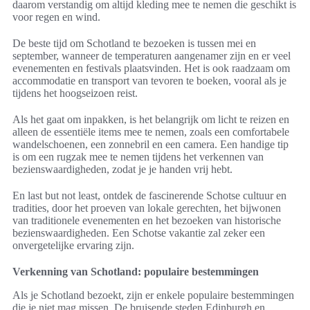
daarom verstandig om altijd kleding mee te nemen die geschikt is
voor regen en wind.
De beste tijd om Schotland te bezoeken is tussen mei en
september, wanneer de temperaturen aangenamer zijn en er veel
evenementen en festivals plaatsvinden. Het is ook raadzaam om
accommodatie en transport van tevoren te boeken, vooral als je
tijdens het hoogseizoen reist.
Als het gaat om inpakken, is het belangrijk om licht te reizen en
alleen de essentiële items mee te nemen, zoals een comfortabele
wandelschoenen, een zonnebril en een camera. Een handige tip
is om een rugzak mee te nemen tijdens het verkennen van
bezienswaardigheden, zodat je je handen vrij hebt.
En last but not least, ontdek de fascinerende Schotse cultuur en
tradities, door het proeven van lokale gerechten, het bijwonen
van traditionele evenementen en het bezoeken van historische
bezienswaardigheden. Een Schotse vakantie zal zeker een
onvergetelijke ervaring zijn.
Verkenning van Schotland: populaire bestemmingen
Als je Schotland bezoekt, zijn er enkele populaire bestemmingen
die je niet mag missen. De bruisende steden Edinburgh en