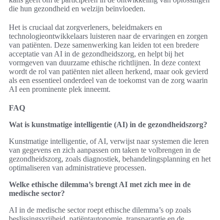
die hun gezondheid en welzijn beïnvloeden.
Het is cruciaal dat zorgverleners, beleidmakers en
technologieontwikkelaars luisteren naar de ervaringen en zorgen
van patiënten. Deze samenwerking kan leiden tot een bredere
acceptatie van AI in de gezondheidszorg, en helpt bij het
vormgeven van duurzame ethische richtlijnen. In deze context
wordt de rol van patiënten niet alleen herkend, maar ook gevierd
als een essentieel onderdeel van de toekomst van de zorg waarin
AI een prominente plek inneemt.
FAQ
Wat is kunstmatige intelligentie (AI) in de gezondheidszorg?
Kunstmatige intelligentie, of AI, verwijst naar systemen die leren
van gegevens en zich aanpassen om taken te volbrengen in de
gezondheidszorg, zoals diagnostiek, behandelingsplanning en het
optimaliseren van administratieve processen.
Welke ethische dilemma’s brengt AI met zich mee in de
medische sector?
AI in de medische sector roept ethische dilemma’s op zoals
beslissingsvrijheid, patiëntautonomie, transparantie en de