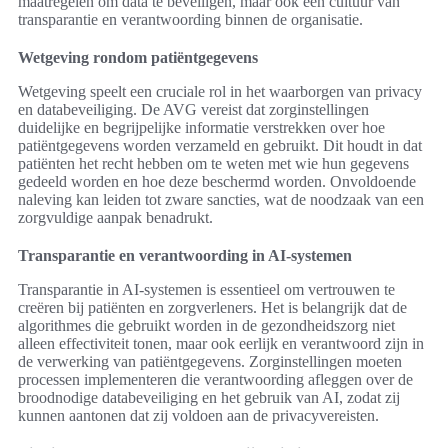
maatregelen om data te beveiligen, maar ook een cultuur van
transparantie en verantwoording binnen de organisatie.
Wetgeving rondom patiëntgegevens
Wetgeving speelt een cruciale rol in het waarborgen van privacy
en databeveiliging. De AVG vereist dat zorginstellingen
duidelijke en begrijpelijke informatie verstrekken over hoe
patiëntgegevens worden verzameld en gebruikt. Dit houdt in dat
patiënten het recht hebben om te weten met wie hun gegevens
gedeeld worden en hoe deze beschermd worden. Onvoldoende
naleving kan leiden tot zware sancties, wat de noodzaak van een
zorgvuldige aanpak benadrukt.
Transparantie en verantwoording in AI-systemen
Transparantie in AI-systemen is essentieel om vertrouwen te
creëren bij patiënten en zorgverleners. Het is belangrijk dat de
algorithmes die gebruikt worden in de gezondheidszorg niet
alleen effectiviteit tonen, maar ook eerlijk en verantwoord zijn in
de verwerking van patiëntgegevens. Zorginstellingen moeten
processen implementeren die verantwoording afleggen over de
broodnodige databeveiliging en het gebruik van AI, zodat zij
kunnen aantonen dat zij voldoen aan de privacyvereisten.