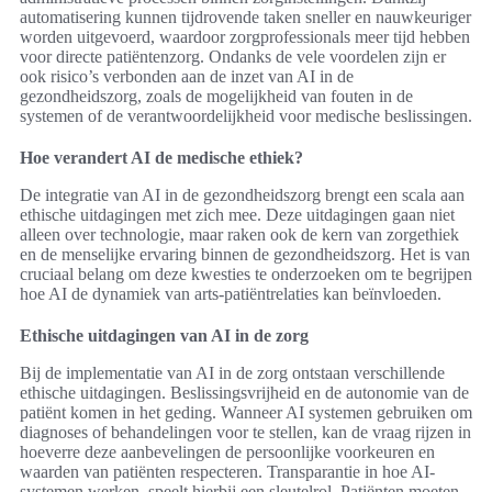
automatisering kunnen tijdrovende taken sneller en nauwkeuriger
worden uitgevoerd, waardoor zorgprofessionals meer tijd hebben
voor directe patiëntenzorg. Ondanks de vele voordelen zijn er
ook risico’s verbonden aan de inzet van AI in de
gezondheidszorg, zoals de mogelijkheid van fouten in de
systemen of de verantwoordelijkheid voor medische beslissingen.
Hoe verandert AI de medische ethiek?
De integratie van AI in de gezondheidszorg brengt een scala aan
ethische uitdagingen met zich mee. Deze uitdagingen gaan niet
alleen over technologie, maar raken ook de kern van zorgethiek
en de menselijke ervaring binnen de gezondheidszorg. Het is van
cruciaal belang om deze kwesties te onderzoeken om te begrijpen
hoe AI de dynamiek van arts-patiëntrelaties kan beïnvloeden.
Ethische uitdagingen van AI in de zorg
Bij de implementatie van AI in de zorg ontstaan verschillende
ethische uitdagingen. Beslissingsvrijheid en de autonomie van de
patiënt komen in het geding. Wanneer AI systemen gebruiken om
diagnoses of behandelingen voor te stellen, kan de vraag rijzen in
hoeverre deze aanbevelingen de persoonlijke voorkeuren en
waarden van patiënten respecteren. Transparantie in hoe AI-
systemen werken, speelt hierbij een sleutelrol. Patiënten moeten