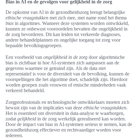
Bias in AI en de gevolgen voor gelijkheid in de zorg
De opkomst van AI in de gezondheidszorg brengt belangrijke
ethische vraagstukken
met zich mee, met name rond het thema
bias
in algoritmes. Wanneer deze systemen worden ontwikkeld,
kunnen ze onbewust vooroordelen bevatten die ongelijkheid in
de zorg bevorderen. Dit kan leiden tot verkeerde diagnoses,
andere behandelplannen en ongelijke toegang tot zorg voor
bepaalde bevolkingsgroepen.
Een voorbeeld van
ongelijkheid in de zorg
door algoritmische
bias is zichtbaar in hoe AI-systemen zich aanpassen aan de
gegevens waarmee ze getraind zijn. Als de data niet
representatief is voor de diversiteit van de bevolking, kunnen de
voorspellingen die het algoritme doet, schadelijk zijn. Hierdoor
worden groepen zoals vrouwen of etnische minderheden vaak
verkeerd behandeld.
Zorgprofessionals en technologische ontwikkelaars moeten zich
bewust zijn van de implicaties van deze
ethische vraagstukken
.
Het is essentieel om diversiteit in data-analyse te waarborgen,
zodat
gelijkheid
in de zorg werkelijk gerealiseerd kan worden.
Door de impact van bias in AI-systemen serieus te nemen, kan de
gezondheidszorg effectiever en rechtvaardiger worden voor
iedereen.