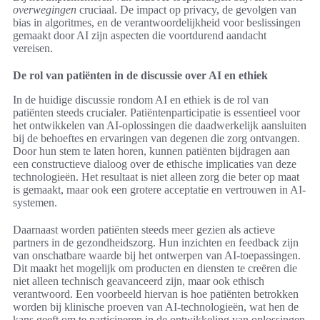
overwegingen
cruciaal. De impact op privacy, de gevolgen van
bias in algoritmes, en de verantwoordelijkheid voor beslissingen
gemaakt door AI zijn aspecten die voortdurend aandacht
vereisen.
De rol van patiënten in de discussie over AI en ethiek
In de huidige discussie rondom AI en ethiek is de rol van
patiënten steeds crucialer. Patiëntenparticipatie is essentieel voor
het ontwikkelen van AI-oplossingen die daadwerkelijk aansluiten
bij de behoeftes en ervaringen van degenen die zorg ontvangen.
Door hun stem te laten horen, kunnen patiënten bijdragen aan
een constructieve dialoog over de ethische implicaties van deze
technologieën. Het resultaat is niet alleen zorg die beter op maat
is gemaakt, maar ook een grotere acceptatie en vertrouwen in AI-
systemen.
Daarnaast worden patiënten steeds meer gezien als actieve
partners in de gezondheidszorg. Hun inzichten en feedback zijn
van onschatbare waarde bij het ontwerpen van AI-toepassingen.
Dit maakt het mogelijk om producten en diensten te creëren die
niet alleen technisch geavanceerd zijn, maar ook ethisch
verantwoord. Een voorbeeld hiervan is hoe patiënten betrokken
worden bij klinische proeven van AI-technologieën, wat hen de
kans geeft om te participeren in de ontwikkeling van oplossingen