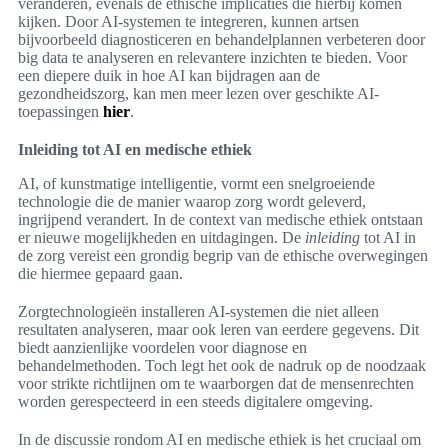
veranderen, evenals de ethische implicaties die hierbij komen
kijken. Door AI-systemen te integreren, kunnen artsen
bijvoorbeeld diagnosticeren en behandelplannen verbeteren door
big data te analyseren en relevantere inzichten te bieden. Voor
een diepere duik in hoe AI kan bijdragen aan de
gezondheidszorg, kan men meer lezen over geschikte AI-
toepassingen
hier
.
Inleiding tot AI en medische ethiek
AI, of kunstmatige intelligentie, vormt een snelgroeiende
technologie die de manier waarop zorg wordt geleverd,
ingrijpend verandert. In de context van medische ethiek ontstaan
er nieuwe mogelijkheden en uitdagingen. De
inleiding
tot AI in
de zorg vereist een grondig begrip van de ethische overwegingen
die hiermee gepaard gaan.
Zorgtechnologieën installeren AI-systemen die niet alleen
resultaten analyseren, maar ook leren van eerdere gegevens. Dit
biedt aanzienlijke voordelen voor diagnose en
behandelmethoden. Toch legt het ook de nadruk op de noodzaak
voor strikte richtlijnen om te waarborgen dat de mensenrechten
worden gerespecteerd in een steeds digitalere omgeving.
In de discussie rondom AI en medische ethiek is het cruciaal om