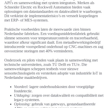
API’s en samenwerking met system integrators. Merken als
Schneider Electric en Rockwell Automation bieden vaak
oplossingen om datastandaarden en datakwaliteit te waarborgen.
Dit verkleint de implementatierisico’s en versnelt koppelingen
met ERP- of MES-systemen.
Praktische voorbeelden laten de meerwaarde zien binnen
Nederlandse fabrieken. Een voedingsmiddelenfabriek gebruikt
slimme sensoren voor temperatuurcontrole en traceerbaarheid,
waardoor afkeur significant daalt. Een metaalbewerkingsbedrijf
introduceerde voorspellend onderhoud op CNC-machines en zag
onvoorziene storingen met 40% verminderen.
Onderzoek en pilots vinden vaak plaats in samenwerking met
technische universiteiten, zoals TU Delft en TU/e. Die
samenwerkingen scheppen testbeds voor nieuwe
sensortechnologieën en versterken adoptie van industriële IoT in
Nederlandse maakbedrijven.
Voordeel:
lagere onderhoudskosten door vroegtijdige
foutdetectie.
Uitdaging:
zorgen over datakwaliteit en compatibiliteit met
legacy-systemen.
Oplossing:
gebruik van gateways, gestandaardiseerde