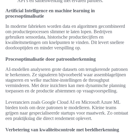
API’s en samenwerking met ervaren partners.
Artificial Intelligence en machine learning in
procesoptimalisatie
In moderne fabrieken worden data en algoritmen gecombineerd
om productieprocessen slimmer te laten lopen. Bedrijven
gebruiken sensordata, historische productiecijfers en
kwaliteitsmetingen om knelpunten te vinden. Dit levert snellere
doorlooptijden en minder verspilling op.
Procesoptimalisatie door patroonherkenning
AI-modellen analyseren grote datasets om terugkerende patronen
te herkennen. Ze signaleren bijvoorbeeld waar assemblagelijnen
stagneren en welke machine-instellingen de throughput
verminderen. Met deze inzichten kan men dynamische planning
toepassen en de productie afstemmen op vraagvoorspelling.
Leveranciers zoals Google Cloud AI en Microsoft Azure ML
bieden tools om deze patronen te modelleren. Kleine teams
grijpen naar gespecialiseerde startups voor maatwerk. Zo ontstaat
een praktijkslag die direct rendement oplevert.
Verbetering van kwaliteitscontrole met beeldherkenning