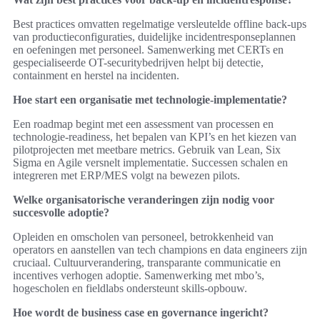
Best practices omvatten regelmatige versleutelde offline back-ups
van productieconfiguraties, duidelijke incidentresponseplannen
en oefeningen met personeel. Samenwerking met CERTs en
gespecialiseerde OT-securitybedrijven helpt bij detectie,
containment en herstel na incidenten.
Hoe start een organisatie met technologie-implementatie?
Een roadmap begint met een assessment van processen en
technologie-readiness, het bepalen van KPI’s en het kiezen van
pilotprojecten met meetbare metrics. Gebruik van Lean, Six
Sigma en Agile versnelt implementatie. Successen schalen en
integreren met ERP/MES volgt na bewezen pilots.
Welke organisatorische veranderingen zijn nodig voor
succesvolle adoptie?
Opleiden en omscholen van personeel, betrokkenheid van
operators en aanstellen van tech champions en data engineers zijn
cruciaal. Cultuurverandering, transparante communicatie en
incentives verhogen adoptie. Samenwerking met mbo’s,
hogescholen en fieldlabs ondersteunt skills-opbouw.
Hoe wordt de business case en governance ingericht?