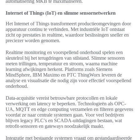
automatisering MKB te maximaliseren.
Internet of Things (IoT) en slimme sensornetwerken
Het Internet of Things transformeert productieomgevingen door
apparatuur continu te verbinden. Met industriële IoT ontstaat
zicht op prestaties in realtime, waardoor beslissingen sneller en
preciezer worden genomen.
Realtime monitoring en voorspellend onderhoud spelen een
sleutelrol bij het terugdringen van stilstand. Slimme sensoren
meten trillingen, temperatuur en stroom, waarna machine
learning afwijkingen herkent. Platforms zoals Siemens
MindSphere, IBM Maximo en PTC ThingWorx leveren de
analyse en visualisatie die nodig zijn voor effectief voorspellend
onderhoud.
Data-acquisitie vereist betrouwbare protocollen en lokale
verwerking om latency te beperken. Technologieën als OPC-
UA, MQTT en edge computing verzamelen en filteren gegevens
voordat ze naar centrale systemen gaan. Voor veel bedrijven
blijven legacy PLC’s en SCADA-uitdagingen bestaan, wat
retrofit-sensoren en gateways noodzakelijk maakt.
Integratie met bestaande systemen vraagt om gestandaardiseerde