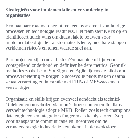
Strategieën voor implementatie en verandering in
organisaties
Een haalbare roadmap begint met een assessment van huidige
processen en technologie-readiness. Het team stelt KPI’s op en
identificeert quick wins om draagvlak te bouwen voor
implementatie digitale transformatie. Kleine, meetbare stappen
verkleinen risico’s en tonen waarde snel aan.
Pilotprojecten zijn cruciaal: kies één machine of lijn voor
voorspellend onderhoud en definieer heldere metrics. Gebruik
methodes zoals Lean, Six Sigma en Agile tijdens de pilots om
procesverbetering te borgen. Succesvolle pilots maken daarna
schaalvergroting en integratie met ERP- of MES-systemen
eenvoudiger.
Organisatie en skills krijgen evenveel aandacht als techniek.
Opleiden en omscholen via mbo’s, hogescholen en fieldlabs
versnelt technologie adoptie MKB. Rollen zoals tech champions,
data engineers en integrators fungeren als katalysatoren. Zorg
voor transparante communicatie en incentives om de
veranderstrategie industrie te verankeren in de werkvloer.