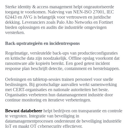
Sterke identity & access management helpt ongeautoriseerde
toegang te voorkomen. Naleving van NEN-ISO 27001, IEC
62443 en AVG is belangrijk voor vertrouwen en juridische
dekking. Leveranciers zoals Palo Alto Networks en Fortinet
bieden oplossingen en audits die industriële omgevingen
versterken.
Back-upstrategieën en incidentrespons
Regelmatige, versleutelde back-ups van productieconfiguraties
en kritische data zijn noodzakelijk. Offline opslag voorkomt dat
ransomware alle kopieën bereikt. Een goed getest incident
response plan beschrijft detectie, containment en herstelstappen.
Oefeningen en tabletop-sessies trainen personeel voor snelle
beslissingen. Bij grootschalige aanvallen werkt samenwerking
met CERT-organisaties en nationale autoriteiten het beste.
Organisaties verbeteren hun datamanagement industrie door
continue monitoring en iteratieve verbeteringen.
Bewust databeheer
helpt bedrijven om transparantie en controle
te vergroten. Integratie van beveiliging in
datamanagementprocessen ondersteunt de beveiliging industriële
IoT en maakt OT cybersecurity effectiever.