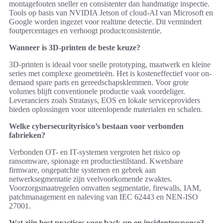
montagefouten sneller en consistenter dan handmatige inspectie.
Tools op basis van NVIDIA Jetson of cloud-AI van Microsoft en
Google worden ingezet voor realtime detectie. Dit vermindert
foutpercentages en verhoogt productconsistentie.
Wanneer is 3D-printen de beste keuze?
3D-printen is ideaal voor snelle prototyping, maatwerk en kleine
series met complexe geometrieën. Het is kosteneffectief voor on-
demand spare parts en gereedschapsklemmen. Voor grote
volumes blijft conventionele productie vaak voordeliger.
Leveranciers zoals Stratasys, EOS en lokale serviceproviders
bieden oplossingen voor uiteenlopende materialen en schalen.
Welke cybersecurityrisico’s bestaan voor verbonden
fabrieken?
Verbonden OT- en IT-systemen vergroten het risico op
ransomware, spionage en productiestilstand. Kwetsbare
firmware, ongepatchte systemen en gebrek aan
netwerksegmentatie zijn veelvoorkomende zwaktes.
Voorzorgsmaatregelen omvatten segmentatie, firewalls, IAM,
patchmanagement en naleving van IEC 62443 en NEN-ISO
27001.
Wat zijn best practices voor back-up en incidentresponse?