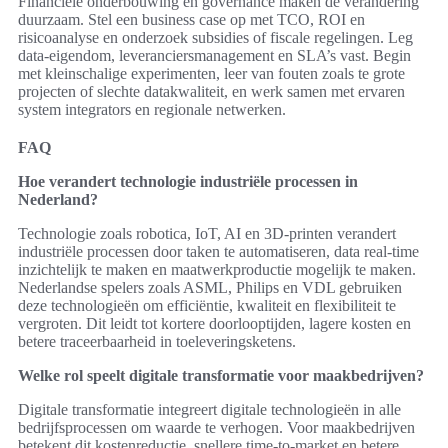
Financiële onderbouwing en governance maken de verandering
duurzaam. Stel een business case op met TCO, ROI en
risicoanalyse en onderzoek subsidies of fiscale regelingen. Leg
data-eigendom, leveranciersmanagement en SLA’s vast. Begin
met kleinschalige experimenten, leer van fouten zoals te grote
projecten of slechte datakwaliteit, en werk samen met ervaren
system integrators en regionale netwerken.
FAQ
Hoe verandert technologie industriële processen in
Nederland?
Technologie zoals robotica, IoT, AI en 3D-printen verandert
industriële processen door taken te automatiseren, data real-time
inzichtelijk te maken en maatwerkproductie mogelijk te maken.
Nederlandse spelers zoals ASML, Philips en VDL gebruiken
deze technologieën om efficiëntie, kwaliteit en flexibiliteit te
vergroten. Dit leidt tot kortere doorlooptijden, lagere kosten en
betere traceerbaarheid in toeleveringsketens.
Welke rol speelt digitale transformatie voor maakbedrijven?
Digitale transformatie integreert digitale technologieën in alle
bedrijfsprocessen om waarde te verhogen. Voor maakbedrijven
betekent dit kostenreductie, snellere time-to-market en betere