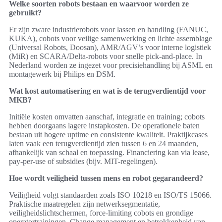
Welke soorten robots bestaan en waarvoor worden ze
gebruikt?
Er zijn zware industrierobots voor lassen en handling (FANUC,
KUKA), cobots voor veilige samenwerking en lichte assemblage
(Universal Robots, Doosan), AMR/AGV’s voor interne logistiek
(MiR) en SCARA/Delta-robots voor snelle pick-and-place. In
Nederland worden ze ingezet voor precisiehandling bij ASML en
montagewerk bij Philips en DSM.
Wat kost automatisering en wat is de terugverdientijd voor
MKB?
Initiële kosten omvatten aanschaf, integratie en training; cobots
hebben doorgaans lagere instapkosten. De operationele baten
bestaan uit hogere uptime en consistente kwaliteit. Praktijkcases
laten vaak een terugverdientijd zien tussen 6 en 24 maanden,
afhankelijk van schaal en toepassing. Financiering kan via lease,
pay-per-use of subsidies (bijv. MIT-regelingen).
Hoe wordt veiligheid tussen mens en robot gegarandeerd?
Veiligheid volgt standaarden zoals ISO 10218 en ISO/TS 15066.
Praktische maatregelen zijn netwerksegmentatie,
veiligheidslichtschermen, force-limiting cobots en grondige
operatortrainingen. Change management en betrokkenheid van