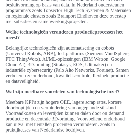
besluitvorming op basis van data. In Nederland ondersteunen
programma’s zoals Topsector High Tech Systemen & Materialen
en regionale clusters zoals Brainport Eindhoven deze overstap
met subsidies en samenwerkingsprojecten.
Welke technologieën veranderen productieprocessen het
meest?
Belangrijke technologieën zijn automatisering en cobots
(Universal Robots, ABB), IoT-platforms (Siemens MindSphere,
PTC ThingWorx), AI/ML-oplossingen (IBM Watson, Google
Cloud AI), 3D-printing (Stratasys, EOS, Ultimaker) en
industriële cybersecurity (Palo Alto Networks, Fortinet). Samen
verbeteren ze onderhoud, kwaliteitscontrole, flexibele productie
en dataveiligheid.
Wat zijn meetbare voordelen van technologische inzet?
Meetbare KPI’s zijn hogere OEE, lagere scrap rates, kortere
doorlooptijden en vermindering van ongeplande stilstand.
Voorraadkosten en levertijden kunnen dalen door on-demand
productie en decentrale 3D-printing. Voorspellend onderhoud
kan uitval met tientallen procenten verminderen, zoals in
praktijkcases van Nederlandse bedrijven.