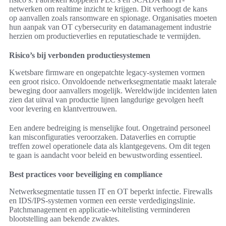
netwerken om realtime inzicht te krijgen. Dit verhoogt de kans
op aanvallen zoals ransomware en spionage. Organisaties moeten
hun aanpak van OT cybersecurity en datamanagement industrie
herzien om productieverlies en reputatieschade te vermijden.
Risico’s bij verbonden productiesystemen
Kwetsbare firmware en ongepatchte legacy-systemen vormen
een groot risico. Onvoldoende netwerksegmentatie maakt laterale
beweging door aanvallers mogelijk. Wereldwijde incidenten laten
zien dat uitval van productie lijnen langdurige gevolgen heeft
voor levering en klantvertrouwen.
Een andere bedreiging is menselijke fout. Ongetraind personeel
kan misconfiguraties veroorzaken. Dataverlies en corruptie
treffen zowel operationele data als klantgegevens. Om dit tegen
te gaan is aandacht voor beleid en bewustwording essentieel.
Best practices voor beveiliging en compliance
Netwerksegmentatie tussen IT en OT beperkt infectie. Firewalls
en IDS/IPS-systemen vormen een eerste verdedigingslinie.
Patchmanagement en applicatie-whitelisting verminderen
blootstelling aan bekende zwaktes.