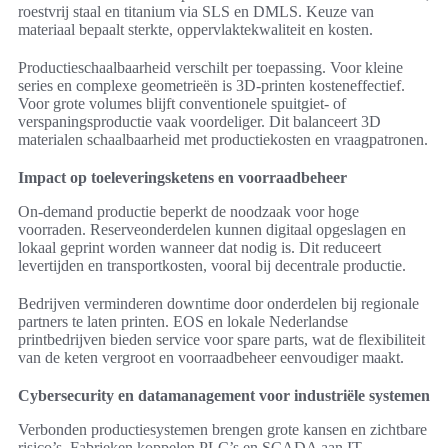
roestvrij staal en titanium via SLS en DMLS. Keuze van
materiaal bepaalt sterkte, oppervlaktekwaliteit en kosten.
Productieschaalbaarheid verschilt per toepassing. Voor kleine
series en complexe geometrieën is 3D-printen kosteneffectief.
Voor grote volumes blijft conventionele spuitgiet- of
verspaningsproductie vaak voordeliger. Dit balanceert 3D
materialen schaalbaarheid met productiekosten en vraagpatronen.
Impact op toeleveringsketens en voorraadbeheer
On-demand productie beperkt de noodzaak voor hoge
voorraden. Reserveonderdelen kunnen digitaal opgeslagen en
lokaal geprint worden wanneer dat nodig is. Dit reduceert
levertijden en transportkosten, vooral bij decentrale productie.
Bedrijven verminderen downtime door onderdelen bij regionale
partners te laten printen. EOS en lokale Nederlandse
printbedrijven bieden service voor spare parts, wat de flexibiliteit
van de keten vergroot en voorraadbeheer eenvoudiger maakt.
Cybersecurity en datamanagement voor industriële systemen
Verbonden productiesystemen brengen grote kansen en zichtbare
risico’s. Fabrieken koppelen PLC’s en SCADA aan IT-