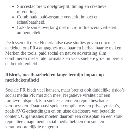
Succesfactoren: doelgroepfit, timing en creatieve
uitvoering.
Combinatie paid-organic versterkt impact en
schaalbaarheid.
Lokale samenwerking met micro-influencers verbetert
authenticiteit.
De lessen uit deze Nederlandse case studies geven concrete
tactieken om PR-campagnes meetbaar en herhaalbaar te maken.
Merken die tools, paid social en native advertising slim
combineren met virale formats zien vaak snellere groei in bereik
en betrokkenheid.
Risico’s, meetbaarheid en lange termijn impact op
merkbekendheid
Sociale PR biedt veel kansen, maar brengt ook duidelijke risico’s
social media PR met zich mee. Negatieve viraliteit of een
foutieve uitspraak kan snel escaleren en reputatieschade
veroorzaken. Daarnaast spelen compliance- en privacyrisico’s,
zoals AVG-schendingen en onjuiste disclosure van betaalde
content. Organisaties moeten daarom een crisisplan en een strak
reputatiemanagement social media hebben om snel en
verantwoordelijk te reageren.