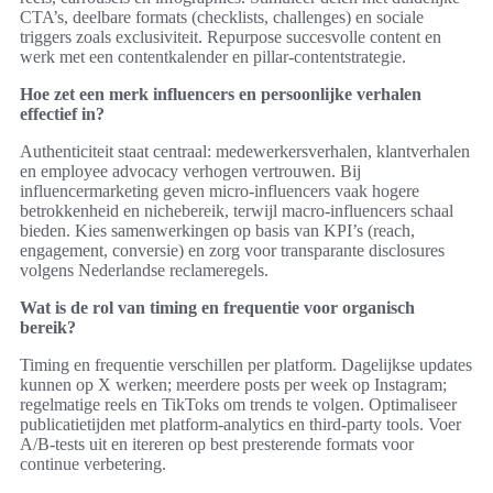
CTA’s, deelbare formats (checklists, challenges) en sociale
triggers zoals exclusiviteit. Repurpose succesvolle content en
werk met een contentkalender en pillar-contentstrategie.
Hoe zet een merk influencers en persoonlijke verhalen
effectief in?
Authenticiteit staat centraal: medewerkersverhalen, klantverhalen
en employee advocacy verhogen vertrouwen. Bij
influencermarketing geven micro-influencers vaak hogere
betrokkenheid en nichebereik, terwijl macro-influencers schaal
bieden. Kies samenwerkingen op basis van KPI’s (reach,
engagement, conversie) en zorg voor transparante disclosures
volgens Nederlandse reclameregels.
Wat is de rol van timing en frequentie voor organisch
bereik?
Timing en frequentie verschillen per platform. Dagelijkse updates
kunnen op X werken; meerdere posts per week op Instagram;
regelmatige reels en TikToks om trends te volgen. Optimaliseer
publicatietijden met platform-analytics en third-party tools. Voer
A/B-tests uit en itereren op best presterende formats voor
continue verbetering.