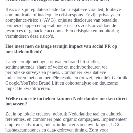
Risico’s zijn reputatieschade door negatieve viraliteit, foutieve
communicatie of inadequate crisisrespons. Er zijn privacy- en
compliance-risico’s (AVG), onjuiste disclosure van betaalde
partnerschappen en operationele risico’s zoals onvoldoende
resources of gehackte accounts. Een crisisplan en monitoring
verminderen deze risico’s.
Hoe meet men de lange termijn impact van social PR op
merkbekendheid?
Lange termijnmetingen omvatten brand lift studies,
sentimenttrends, share of voice en merkvoorkeuren via
periodieke surveys en panels. Combineer kwalitatieve
indicatoren met commerciële resultaten (omzet, retentie). Gebruik
Google/YouTube Brand Lift en cohortanalyse om duurzame
impact te kwantificeren.
Welke concrete tactieken kunnen Nederlandse merken direct
toepassen?
Zet in op lokale creators, gebruik Nederlandse taal en culturele
referenties, en combineer paid-organic campagnes. Implementeer
employee advocacy, micro-influencer-samenwerkingen, UGC-
hashtagcampagnes en data-gedreven timing. Zorg voor