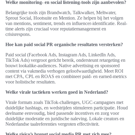
Welke monitoring- en social listening-tools zijn aanbevolen?
Belangrijke tools zijn Brandwatch, Talkwalker, Meltwater,
Sprout Social, Hootsuite en Mention. Ze helpen bij het volgen
van mentions, sentiment, trends en influencer-identificatie. Real-
time alerts zijn cruciaal voor reputatiemanagement en
crisisrespons.
Hoe kan paid social PR organische resultaten versterken?
Paid social (Facebook Ads, Instagram Ads, LinkedIn Ads,
TikTok Ads) vergroot gericht bereik, ondersteunt retargeting en
bouwt lookalike-audiences. Native advertising en sponsored
content via vakmedia verhogen geloofwaardigheid. Meet ROI
met CPA, CPL en ROAS en combineer paid- en earned-metrics
voor holistische resultaten.
Welke virale tactieken werken goed in Nederland?
Virale formats zoals TikTok-challenges, UGC-campagnes met
duidelijke hashtags, en wedstrijden stimuleren participatie. Houd
deelname eenvoudig, bied passende incentives en zorg voor
duidelijke moderatie en juridische naleving. Lokale creators en
Nederlandse taalreferenties vergroten effectiviteit.
Welke risico’s brengt social media PR met zich mee?