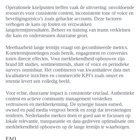
Operationele knelpunten treffen vaak de uitvoering: onvoldoende
resources voor consistente content, inconsistente tone of voice en
beveiligingsrisico’s zoals gehackte accounts. Deze factoren
verhogen de kans op fouten en verzwakken
langetermijnresultaten. Beheer en training van teams verkleinen
die kans en ondersteunen duurzame groei.
Meetbaarheid lange termijn vraagt om gecombineerde metrics.
Kortetermijnmetingen zoals bereik, engagement en conversies
tonen directe effecten. Voor merkbekendheid opbouwen zijn
brand lift studies, sentimenttrends, share of voice en periodieke
surveys onmisbaar. Het combineren van kwantitatieve data met
kwalitatieve inzichten en commerciële KPI’s zoals omzet en
retentie levert een volledig beeld.
Voor echte, duurzame impact is consistentie cruciaal. Authentieke
content en actieve community management versterken
vertrouwen en merkherkenning. De synergie tussen earned,
owned en paid media vergroot bereik en zorgt dat investeringen
renderen. Nederlandse merken doen er goed aan te focussen op
lokale relevantie, transparantie en data-gedreven optimalisatie om
merkbekendheid opbouwen op de lange termijn te waarborgen.
FAQ