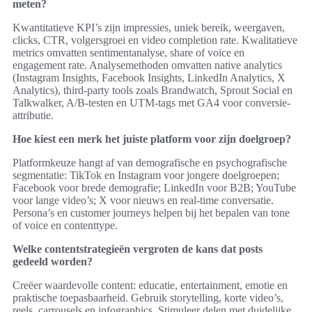
meten?
Kwantitatieve KPI’s zijn impressies, uniek bereik, weergaven,
clicks, CTR, volgersgroei en video completion rate. Kwalitatieve
metrics omvatten sentimentanalyse, share of voice en
engagement rate. Analysemethoden omvatten native analytics
(Instagram Insights, Facebook Insights, LinkedIn Analytics, X
Analytics), third-party tools zoals Brandwatch, Sprout Social en
Talkwalker, A/B-testen en UTM-tags met GA4 voor conversie-
attributie.
Hoe kiest een merk het juiste platform voor zijn doelgroep?
Platformkeuze hangt af van demografische en psychografische
segmentatie: TikTok en Instagram voor jongere doelgroepen;
Facebook voor brede demografie; LinkedIn voor B2B; YouTube
voor lange video’s; X voor nieuws en real-time conversatie.
Persona’s en customer journeys helpen bij het bepalen van tone
of voice en contenttype.
Welke contentstrategieën vergroten de kans dat posts
gedeeld worden?
Creëer waardevolle content: educatie, entertainment, emotie en
praktische toepasbaarheid. Gebruik storytelling, korte video’s,
reels, carrousels en infographics. Stimuleer delen met duidelijke