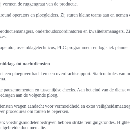
j vormen de ruggengraat van de productie.
round operators en ploegleiders. Zij sturen kleine teams aan en nemen 
roductiemanagers, onderhoudscoördinatoren en kwaliteitsmanagers. Zij
zes.
esoperator, assemblagetechnicus, PLC-programmeur en logistiek planner 
iddag- tot nachtdiensten
et een ploegoverdracht en een overdrachtsrapport. Startcontroles van m
rna.
aste pauzemomenten en tussentijdse checks. Aan het eind van de dienst 
edragen aan de volgende ploeg.
ensten vragen aandacht voor vermoeidheid en extra veiligheidsmaatreg
er-procedures om fouten te beperken.
isen: voedingsmiddelenbedrijven hebben strikte reinigingsrondes. Hight
itgebreide documentatie.