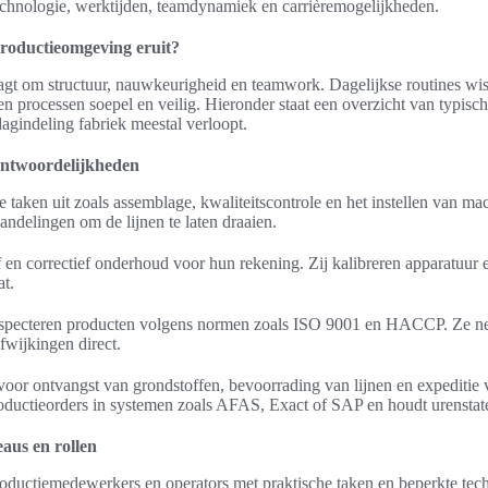
technologie, werktijden, teamdynamiek en carrièremogelijkheden.
productieomgeving eruit?
agt om structuur, nauwkeurigheid en teamwork. Dagelijkse routines wis
en processen soepel en veilig. Hieronder staat een overzicht van typi
agindeling fabriek meestal verloopt.
antwoordelijkheden
 taken uit zoals assemblage, kwaliteitscontrole en het instellen van ma
andelingen om de lijnen te laten draaien.
 en correctief onderhoud voor hun rekening. Zij kalibreren apparatuur 
at.
specteren producten volgens normen zoals ISO 9001 en HACCP. Ze ne
afwijkingen direct.
 voor ontvangst van grondstoffen, bevoorrading van lijnen en expeditie
oductieorders in systemen zoals AFAS, Exact of SAP en houdt urenstate
eaus en rollen
ductiemedewerkers en operators met praktische taken en beperkte tec