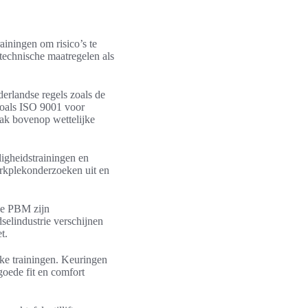
ainingen om risico’s te
technische maatregelen als
derlandse regels zoals de
zoals ISO 9001 voor
ak bovenop wettelijke
igheidstrainingen en
erkplekonderzoeken uit en
de PBM zijn
selindustrie verschijnen
t.
eke trainingen. Keuringen
oede fit en comfort