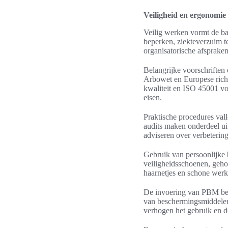
Veiligheid en ergonomie
Veilig werken vormt de ba
beperken, ziekteverzuim t
organisatorische afspraken
Belangrijke voorschriften 
Arbowet en Europese richt
kwaliteit en ISO 45001 v
eisen.
Praktische procedures val
audits maken onderdeel ui
adviseren over verbeterin
Gebruik van persoonlijke
veiligheidsschoenen, geho
haarnetjes en schone werk
De invoering van PBM begin
van beschermingsmiddelen 
verhogen het gebruik en d