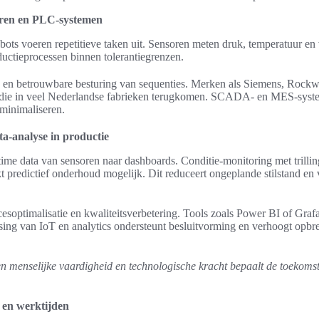
oren en PLC-systemen
bots voeren repetitieve taken uit. Sensoren meten druk, temperatuur en 
ctieprocessen binnen tolerantiegrenzen.
 en betrouwbare besturing van sequenties. Merken als Siemens, Rockwe
die in veel Nederlandse fabrieken terugkomen. SCADA- en MES-syste
minimaliseren.
ata-analyse in productie
-time data van sensoren naar dashboards. Conditie-monitoring met trillin
 predictief onderhoud mogelijk. Dit reduceert ongeplande stilstand en 
cesoptimalisatie en kwaliteitsverbetering. Tools zoals Power BI of Grafa
sing van IoT en analytics ondersteunt besluitvorming en verhoogt opbr
n menselijke vaardigheid en technologische kracht bepaalt de toekoms
en werktijden