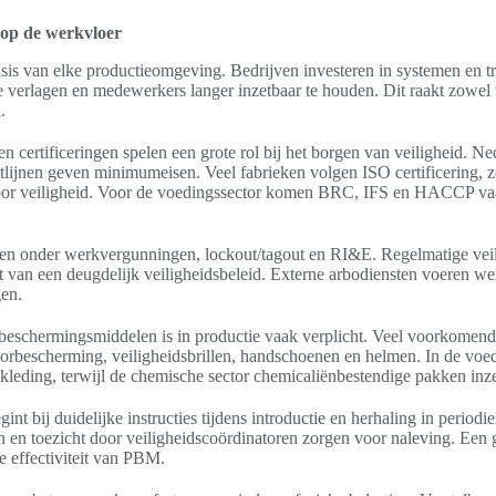
 op de werkvloer
sis van elke productieomgeving. Bedrijven investeren in systemen en tr
e verlagen en medewerkers langer inzetbaar te houden. Dit raakt zowel 
.
en certificeringen spelen een grote rol bij het borgen van veiligheid. Ne
lijnen geven minimumeisen. Veel fabrieken volgen ISO certificering, 
oor veiligheid. Voor de voedingssector komen BRC, IFS en HACCP va
len onder werkvergunningen, lockout/tagout en RI&E. Regelmatige veil
t van een deugdelijk veiligheidsbeleid. Externe arbodiensten voeren w
gen.
 beschermingsmiddelen is in productie vaak verplicht. Veel voorkomen
orbescherming, veiligheidsbrillen, handschoenen en helmen. In de voed
kleding, terwijl de chemische sector chemicaliënbestendige pakken inze
t bij duidelijke instructies tijdens introductie en herhaling in periodi
en toezicht door veiligheidscoördinatoren zorgen voor naleving. Een g
e effectiviteit van PBM.