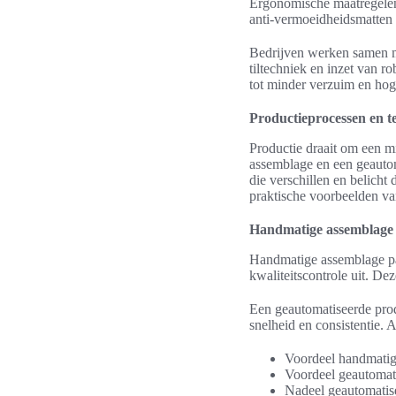
Ergonomische maatregelen 
anti-vermoeidheidsmatten v
Bedrijven werken samen me
tiltechniek en inzet van r
tot minder verzuim en hoge
Productieprocessen en t
Productie draait om een m
assemblage en een geautom
die verschillen en belicht
praktische voorbeelden van
Handmatige assemblage v
Handmatige assemblage pa
kwaliteitscontrole uit. D
Een geautomatiseerde prod
snelheid en consistentie. 
Voordeel handmatig: 
Voordeel geautomati
Nadeel geautomatise