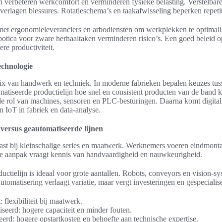
verbeteren werkcomfort en verminderen fysieke belasting. Verstelbare w
erlagen blessures. Rotatieschema’s en taakafwisseling beperken repetit
t ergonomieleveranciers en arbodiensten om werkplekken te optimalis
obotica voor zware herhaaltaken verminderen risico’s. Een goed beleid o
re productiviteit.
echnologie
ix van handwerk en techniek. In moderne fabrieken bepalen keuzes tu
atiseerde productielijn hoe snel en consistent producten van de band 
 de rol van machines, sensoren en PLC-besturingen. Daarna komt digital
 IoT in fabriek en data-analyse.
ersus geautomatiseerde lijnen
st bij kleinschalige series en maatwerk. Werknemers voeren eindmonta
eze aanpak vraagt kennis van handvaardigheid en nauwkeurigheid.
uctielijn is ideaal voor grote aantallen. Robots, conveyors en vision-s
Automatisering verlaagt variatie, maar vergt investeringen en gespeciali
flexibiliteit bij maatwerk.
seerd: hogere capaciteit en minder fouten.
erd: hogere opstartkosten en behoefte aan technische expertise.