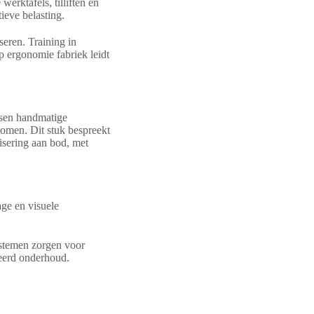
erktafels, tilliften en
ieve belasting.
eren. Training in
p ergonomie fabriek leidt
ssen handmatige
komen. Dit stuk bespreekt
isering aan bod, met
ge en visuele
ystemen zorgen voor
seerd onderhoud.