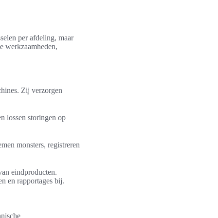
selen per afdeling, maar
sche werkzaamheden,
chines. Zij verzorgen
en lossen storingen op
men monsters, registreren
 van eindproducten.
n en rapportages bij.
hnische