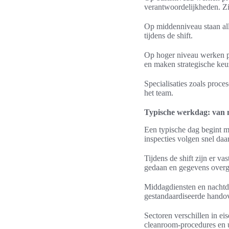
verantwoordelijkheden. Zi
Op middenniveau staan all
tijdens de shift.
Op hoger niveau werken p
en maken strategische keu
Specialisaties zoals proc
het team.
Typische werkdag: van m
Een typische dag begint m
inspecties volgen snel daa
Tijdens de shift zijn er v
gedaan en gegevens overg
Middagdiensten en nachtdi
gestandaardiseerde handov
Sectoren verschillen in e
cleanroom-procedures en u