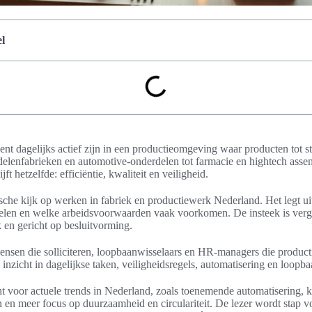
l
ent dagelijks actief zijn in een productieomgeving waar producten tot 
delenfabrieken en automotive-onderdelen tot farmacie en hightech assem
jft hetzelfde: efficiëntie, kwaliteit en veiligheid.
tische kijk op werken in fabriek en productiewerk Nederland. Het legt 
elen en welke arbeidsvoorwaarden vaak voorkomen. De insteek is verg
k en gericht op besluitvorming.
ensen die solliciteren, loopbaanwisselaars en HR-managers die product
n inzicht in dagelijkse taken, veiligheidsregels, automatisering en loop
cht voor actuele trends in Nederland, zoals toenemende automatisering, 
n en meer focus op duurzaamheid en circulariteit. De lezer wordt stap