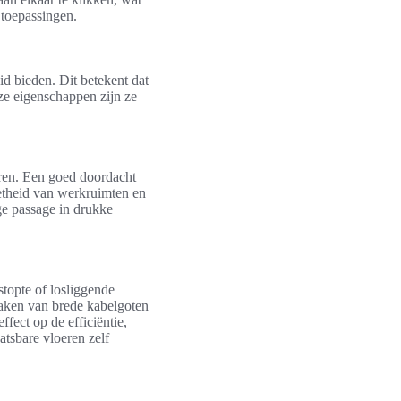
e toepassingen.
id bieden. Dit betekent dat
ze eigenschappen zijn ze
eren. Een goed doordacht
netheid van werkruimten en
ge passage in drukke
topte of losliggende
maken van brede kabelgoten
ffect op de efficiëntie,
atsbare vloeren zelf