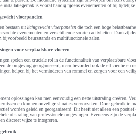
e installatiegemak is vooral handig tijdens evenementen of bij tijdelijk
tgewicht vloerpanelen
en bestaan uit
lichtgewicht vloerpanelen
die toch een hoge belastbaarhe
kbezochte evenementen en verschillende soorten activiteiten. Dankzij de
n bijvoorbeeld beursstands en multifunctionele zalen.
ingen voor verplaatsbare vloeren
en spelen een cruciale rol in de functionaliteit van verplaatsbare vlo
leen de omgeving georganiseerd, maar bevordert ook de efficiëntie en 
ingen helpen bij het verminderen van rommel en zorgen voor een veili
ment oplossingen kan men eenvoudig een nette uitstraling creëren. Vers
ndernissen en kunnen onveilige situaties veroorzaken. Door gebruik te 
ctief worden geleid en georganiseerd. Dit heeft niet alleen een positief e
hele uitstraling van professionele omgevingen. Eveneens zijn de verpla
n discreet wijze te integreren.
egebruik