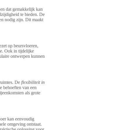
s en dat gemakkelijk kan
zijdigheid te bieden. De
en nodig zijn. Dit maakt
ezet op beursvloeren,
. Ook in tijdelijke
dulaire ontwerpen kunnen
.
 ruimtes. De
flexibiliteit in
ke behoeften van een
ijeenkomsten als grote
vloer kan eenvoudig
nele omgeving ontstaat.
raktische oplossing voor