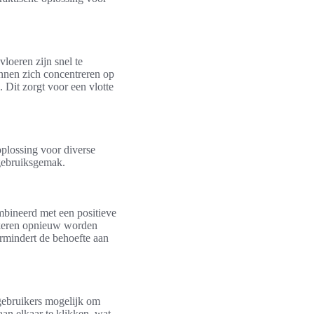
loeren zijn snel te
nnen zich concentreren op
 Dit zorgt voor een vlotte
oplossing voor diverse
gebruiksgemak.
bineerd met een positieve
 keren opnieuw worden
rmindert de behoefte aan
 gebruikers mogelijk om
an elkaar te klikken, wat