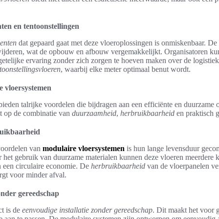
en en tentoonstellingen
enten
dat gepaard gaat met deze vloeroplossingen is onmiskenbaar. De v
rwijderen, wat de opbouw en afbouw vergemakkelijkt. Organisatoren ku
etelijke ervaring zonder zich zorgen te hoeven maken over de logistiek.
toonstellingsvloeren
, waarbij elke meter optimaal benut wordt.
e vloersystemen
ieden talrijke voordelen die bijdragen aan een efficiënte en duurzame 
gt op de combinatie van
duurzaamheid
,
herbruikbaarheid
en praktisch 
uikbaarheid
voordelen van
modulaire vloersystemen
is hun lange levensduur gecom
or het gebruik van duurzame materialen kunnen deze vloeren meerdere
an een circulaire economie. De
herbruikbaarheid
van de vloerpanelen ve
rgt voor minder afval.
zonder gereedschap
ct is de
eenvoudige installatie zonder gereedschap
. Dit maakt het voor
mte aan te passen. De modulaire systemen zijn ontworpen om eenvoudig a