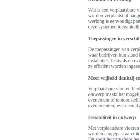
Wat is een verplaatsbare v
worden verplaatst of aang
werking is eenvoudig; pan
deze systemen toegankelij
Toepassingen in verschil
De toepassingen van verpl
waar bedrijven hun stand k
installaties, festivals e
ze efficiënt worden ingeze
Meer vrijheid dankzij ee
Verplaatsbare vloeren bied
ontwerp
maakt het mogelij
evenement of tentoonstelli
evenementen, waar een dy
Flexibiliteit in ontwerp
Met verplaatsbare vloeren
worden aangepast aan uite
Dit soort
herbruikbare beu