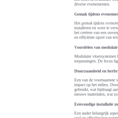
diverse evenementen.
Gemak tijdens evenement
Het
gemak tijdens evenem
installeren en weer te ve
het creëren van een onverg
en efficiënte opzet van
ten
Voordelen van modulair
Modulaire vloersystemen b
toepassingen. De focus li
Duurzaamheid en herbr
Een van de voornaamste 
impact op het milieu. Do
gebruikt, wat bijdraagt a
nieuwe materialen, wat zo
Eenvoudige installatie 
Een ander belangrijk aspe
snel en efficiënt hun rui