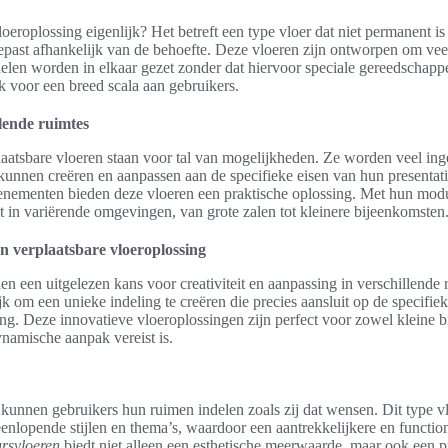
loeroplossing eigenlijk? Het betreft een type vloer dat niet permanent i
epast afhankelijk van de behoefte. Deze vloeren zijn ontworpen om veel
elen worden in elkaar gezet zonder dat hiervoor speciale gereedschapp
k voor een breed scala aan gebruikers.
lende ruimtes
aatsbare vloeren staan voor tal van mogelijkheden. Ze worden veel ing
unnen creëren en aanpassen aan de specifieke eisen van hun presentatie
n evenementen bieden deze vloeren een praktische oplossing. Met hun mo
t in variërende omgevingen, van grote zalen tot kleinere bijeenkomsten
n verplaatsbare vloeroplossing
en een uitgelezen kans voor creativiteit en aanpassing in verschillende
k om een unieke indeling te creëren die precies aansluit op de specifie
ng. Deze innovatieve vloeroplossingen zijn perfect voor zowel kleine b
namische aanpak vereist is.
 kunnen gebruikers hun ruimen indelen zoals zij dat wensen. Dit type 
enlopende stijlen en thema’s, waardoor een aantrekkelijkere en functio
rsvloeren
biedt niet alleen een esthetische meerwaarde, maar ook een p