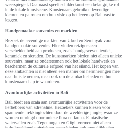
weerspiegelt. Daarnaast speelt schilderkunst een belangrijke rol
in de lokale kunstscene. Kunstenaars gebruiken levendige
kleuren en patronen om hun visie op het leven op Bali vast te
leggen.
Handgemaakte souvenirs en markten
Bezoek de levendige markten van Ubud en Seminyak voor
handgemaakte souvenirs. Hier vinden reizigers een
verscheidenheid aan producten, zoals handgeweven textiel,
keramiek en sieraden. De kunstmarkten bieden niet alleen unieke
souvenirs, maar ze ondersteunen ook het lokale handwerk en
beschermen de culturele erfgoed van het eiland. Het kopen van
deze ambachten is niet alleen een manier om herinneringen mee
naar huis te nemen, maar ook om de ambachtslieden en hun
kunstenaarschap te waarderen.
Avontuurlijke activiteiten in Bali
Bali biedt een scala aan avontuurlijke activiteiten voor de
liefhebbers van adrenaline. Bezoekers kunnen kiezen voor
spannende trekkingtochten door de weelderige jungle, waar ze
worden omringd door unieke flora en fauna. Fantastische
watervallen zoals Tegenungan en Gitgit vormen niet alleen
indrukwekkende uitzichten, maar bieden ook mogelijkheden