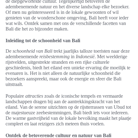
de diepgewortelde cultuur. Tegelijkertijd betoveren de
adembenemende natuur en het diverse landschap elke bezoeker.
Of men nu geïnteresseerd is in de lokale gewoonten of wil
genieten van de wonderschone omgeving, Bali heeft voor ieder
wat wils. Ontdek samen met ons de verschillende facetten van
Bali die het zo bijzonder maken.
Inleiding tot de schoonheid van Bali
De
schoonheid van Bali
trekt jaarlijks talloze toeristen naar deze
adembenemende
reisbestemming
in
Indonesië
. Met weelderige
rijstvelden, uitgestrekte stranden en een rijke culturele
geschiedenis, biedt het eiland een unieke ervaring die moeilijk te
evenaren is. Het is niet alleen de natuurlijke schoonheid die
bezoekers aanspreekt, maar ook de energie en sfeer die Bali
uitstraalt.
Populaire
attracties
zoals de iconische tempels en vermaarde
landschappen dragen bij aan de aantrekkingskracht van het
eiland. Van de serene uitzichten op de rijstterrassen van Ubud tot
de majestueuze zeebestemmingen, Bali biedt iets voor iedereen.
De warme gastvrijheid van de lokale bevolking maakt het plaatje
compleet en laat reizigers zich meteen thuis voelen.
Ontdek de betoverende cultuur en natuur van Bali