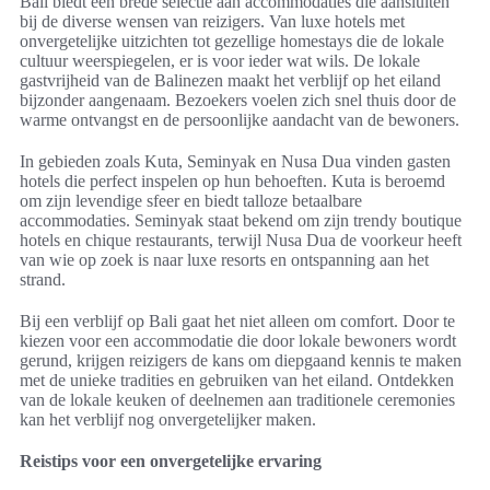
Bali biedt een brede selectie aan accommodaties die aansluiten
bij de diverse wensen van reizigers. Van luxe hotels met
onvergetelijke uitzichten tot gezellige homestays die de lokale
cultuur weerspiegelen, er is voor ieder wat wils. De lokale
gastvrijheid van de Balinezen maakt het verblijf op het eiland
bijzonder aangenaam. Bezoekers voelen zich snel thuis door de
warme ontvangst en de persoonlijke aandacht van de bewoners.
In gebieden zoals Kuta, Seminyak en Nusa Dua vinden gasten
hotels die perfect inspelen op hun behoeften. Kuta is beroemd
om zijn levendige sfeer en biedt talloze betaalbare
accommodaties. Seminyak staat bekend om zijn trendy boutique
hotels en chique restaurants, terwijl Nusa Dua de voorkeur heeft
van wie op zoek is naar luxe resorts en ontspanning aan het
strand.
Bij een verblijf op Bali gaat het niet alleen om comfort. Door te
kiezen voor een accommodatie die door lokale bewoners wordt
gerund, krijgen reizigers de kans om diepgaand kennis te maken
met de unieke tradities en gebruiken van het eiland. Ontdekken
van de lokale keuken of deelnemen aan traditionele ceremonies
kan het verblijf nog onvergetelijker maken.
Reistips voor een onvergetelijke ervaring