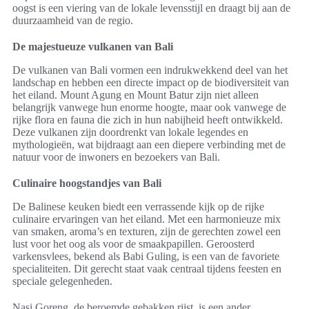
oogst is een viering van de lokale levensstijl en draagt bij aan de
duurzaamheid van de regio.
De majestueuze vulkanen van Bali
De vulkanen van Bali vormen een indrukwekkend deel van het
landschap en hebben een directe impact op de biodiversiteit van
het eiland. Mount Agung en Mount Batur zijn niet alleen
belangrijk vanwege hun enorme hoogte, maar ook vanwege de
rijke flora en fauna die zich in hun nabijheid heeft ontwikkeld.
Deze vulkanen zijn doordrenkt van lokale legendes en
mythologieën, wat bijdraagt aan een diepere verbinding met de
natuur voor de inwoners en bezoekers van Bali.
Culinaire hoogstandjes van Bali
De Balinese keuken biedt een verrassende kijk op de rijke
culinaire ervaringen van het eiland. Met een harmonieuze mix
van smaken, aroma’s en texturen, zijn de gerechten zowel een
lust voor het oog als voor de smaakpapillen. Geroosterd
varkensvlees, bekend als Babi Guling, is een van de favoriete
specialiteiten. Dit gerecht staat vaak centraal tijdens feesten en
speciale gelegenheden.
Nasi Goreng, de beroemde gebakken rijst, is een ander