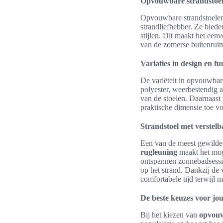
Opvouwbare strandstoele
Opvouwbare strandstoelen z
strandliefhebber. Ze biede
stijlen. Dit maakt het een
van de zomerse buitenruim
Variaties in design en fun
De variëteit in opvouwbare
polyester, weerbestendig 
van de stoelen. Daarnaast
praktische dimensie toe vo
Strandstoel met verstel
Een van de meest gewilde 
rugleuning
maakt het moge
ontspannen zonnebadsessie
op het strand. Dankzij de
comfortabele tijd terwijl 
De beste keuzes voor jo
Bij het kiezen van
opvouw