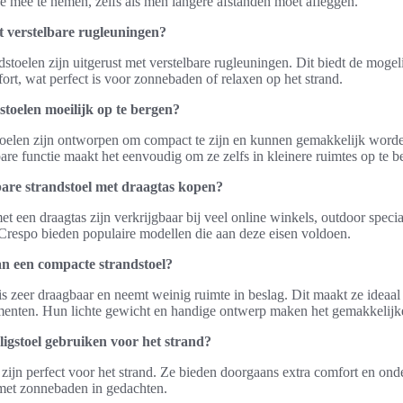
 mee te nemen, zelfs als men langere afstanden moet afleggen.
t verstelbare rugleuningen?
stoelen zijn uitgerust met verstelbare rugleuningen. Dit biedt de mogel
rt, wat perfect is voor zonnebaden of relaxen op het strand.
toelen moeilijk op te bergen?
oelen zijn ontworpen om compact te zijn en kunnen gemakkelijk worde
e functie maakt het eenvoudig om ze zelfs in kleinere ruimtes op te b
are strandstoel met draagtas kopen?
et een draagtas zijn verkrijgbaar bij veel online winkels, outdoor spec
respo bieden populaire modellen die aan deze eisen voldoen.
an een compacte strandstoel?
is zeer draagbaar en neemt weinig ruimte in beslag. Dit maakt ze ideaal
ementen. Hun lichte gewicht en handige ontwerp maken het gemakkelij
igstoel gebruiken voor het strand?
zijn perfect voor het strand. Ze bieden doorgaans extra comfort en ond
 met zonnebaden in gedachten.