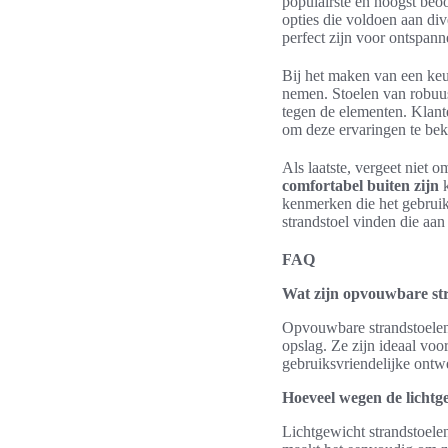
populairste en hoogst be
opties die voldoen aan di
perfect zijn voor ontspann
Bij het maken van een keu
nemen. Stoelen van robuus
tegen de elementen. Klante
om deze ervaringen te bek
Als laatste, vergeet niet 
comfortabel buiten zijn
k
kenmerken die het gebruik
strandstoel vinden die aa
FAQ
Wat zijn opvouwbare st
Opvouwbare strandstoelen 
opslag. Ze zijn ideaal voo
gebruiksvriendelijke ontw
Hoeveel wegen de lichtg
Lichtgewicht strandstoele