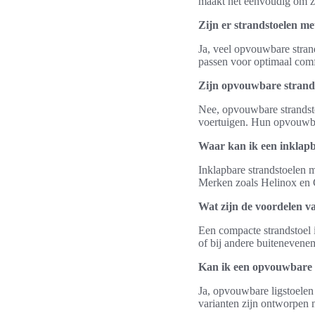
maakt het eenvoudig om ze
Zijn er strandstoelen me
Ja, veel opvouwbare strand
passen voor optimaal comfo
Zijn opvouwbare strands
Nee, opvouwbare strandst
voertuigen. Hun opvouwbar
Waar kan ik een inklapb
Inklapbare strandstoelen m
Merken zoals Helinox en C
Wat zijn de voordelen v
Een compacte strandstoel 
of bij andere buiteneven
Kan ik een opvouwbare l
Ja, opvouwbare ligstoelen 
varianten zijn ontworpen