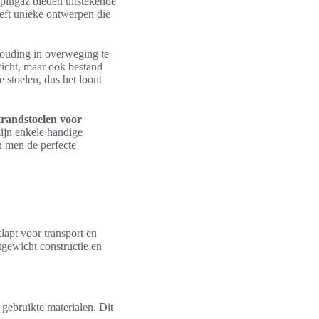
pingaz bieden uitstekende
eft unieke ontwerpen die
houding in overweging te
wicht, maar ook bestand
 stoelen, dus het loont
randstoelen voor
ijn enkele handige
n men de perfecte
apt voor transport en
htgewicht constructie en
gebruikte materialen. Dit