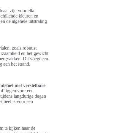
eaal zijn voor elke
schillende kleuren en
en de algehele uitstraling
ialen, zoals robuust
uurzaamheid en het gewicht
pbergvakken. Dit voegt een
g aan het strand.
ndstoel met verstelbare
of liggen voor een
tijdens langdurige dagen
ntieel is voor een
om te kijken naar de