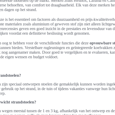
oordeelde modellen op de markt. Merken zoals Helinox, Lafuma en Cam
verse behoeften, van comfort tot draagbaarheid. Elk van deze merken he
en dagen op het strand.
ze is het essentieel om factoren als duurzaamheid en prijs-kwaliteitver
te materialen zoals aluminium of geweven stof zijn niet alleen lichtge
nrecensies geven een goed inzicht in de prestaties en levensduur van de
ijken voordat een definitieve beslissing wordt genomen.
om oog te hebben voor de verschillende functies die deze
opvouwbare st
unnen bieden. Verstelbare rugleuningen en geïntegreerde koelvakken z
 nog aangenamer maken. Door goed te vergelijken en te evalueren, ka
n de eigen wensen en budget voldoet.
randstoelen?
zijn speciaal ontworpen stoelen die gemakkelijk kunnen worden ingekl
r gebruik op het strand, in de tuin of tijdens vakanties vanwege hun lic
erp.
ewicht strandstoelen?
n wegen meestal tussen de 1 en 3 kg, afhankelijk van het ontwerp en de 