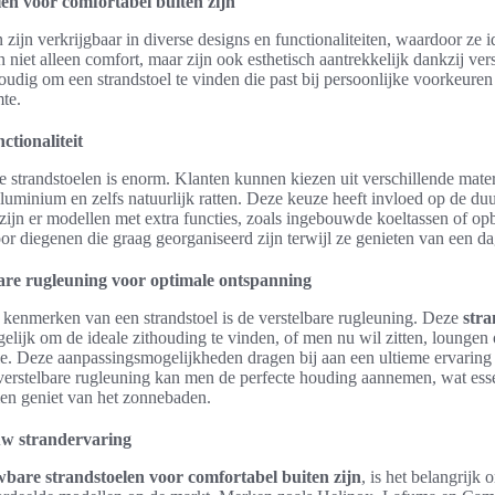
n voor comfortabel buiten zijn
ijn verkrijgbaar in diverse designs en functionaliteiten, waardoor ze id
n niet alleen comfort, maar zijn ook esthetisch aantrekkelijk dankzij ver
voudig om een strandstoel te vinden die past bij persoonlijke voorkeuren 
te.
ctionaliteit
 strandstoelen is enorm. Klanten kunnen kiezen uit verschillende mater
aluminium en zelfs natuurlijk ratten. Deze keuze heeft invloed op de d
 zijn er modellen met extra functies, zoals ingebouwde koeltassen of o
or diegenen die graag georganiseerd zijn terwijl ze genieten van een da
bare rugleuning voor optimale ontspanning
kenmerken van een strandstoel is de verstelbare rugleuning. Deze
stra
lijk om de ideale zithouding te vinden, of men nu wil zitten, loungen 
. Deze aanpassingsmogelijkheden dragen bij aan een ultieme ervaring 
 verstelbare rugleuning kan men de perfecte houding aannemen, wat esse
men geniet van het zonnebaden.
uw strandervaring
bare strandstoelen voor comfortabel buiten zijn
, is het belangrijk 