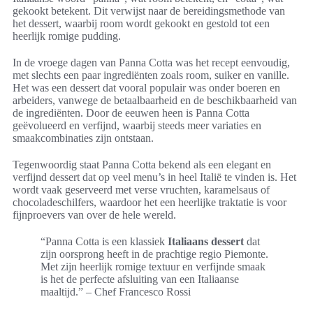
gekookt betekent. Dit verwijst naar de bereidingsmethode van
het dessert, waarbij room wordt gekookt en gestold tot een
heerlijk romige pudding.
In de vroege dagen van Panna Cotta was het recept eenvoudig,
met slechts een paar ingrediënten zoals room, suiker en vanille.
Het was een dessert dat vooral populair was onder boeren en
arbeiders, vanwege de betaalbaarheid en de beschikbaarheid van
de ingrediënten. Door de eeuwen heen is Panna Cotta
geëvolueerd en verfijnd, waarbij steeds meer variaties en
smaakcombinaties zijn ontstaan.
Tegenwoordig staat Panna Cotta bekend als een elegant en
verfijnd dessert dat op veel menu’s in heel Italië te vinden is. Het
wordt vaak geserveerd met verse vruchten, karamelsaus of
chocoladeschilfers, waardoor het een heerlijke traktatie is voor
fijnproevers van over de hele wereld.
“Panna Cotta is een klassiek
Italiaans dessert
dat
zijn oorsprong heeft in de prachtige regio Piemonte.
Met zijn heerlijk romige textuur en verfijnde smaak
is het de perfecte afsluiting van een Italiaanse
maaltijd.” – Chef Francesco Rossi