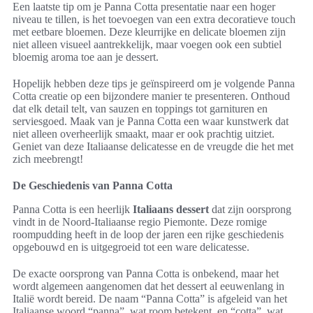
Een laatste tip om je Panna Cotta presentatie naar een hoger
niveau te tillen, is het toevoegen van een extra decoratieve touch
met eetbare bloemen. Deze kleurrijke en delicate bloemen zijn
niet alleen visueel aantrekkelijk, maar voegen ook een subtiel
bloemig aroma toe aan je dessert.
Hopelijk hebben deze tips je geïnspireerd om je volgende Panna
Cotta creatie op een bijzondere manier te presenteren. Onthoud
dat elk detail telt, van sauzen en toppings tot garnituren en
serviesgoed. Maak van je Panna Cotta een waar kunstwerk dat
niet alleen overheerlijk smaakt, maar er ook prachtig uitziet.
Geniet van deze Italiaanse delicatesse en de vreugde die het met
zich meebrengt!
De Geschiedenis van Panna Cotta
Panna Cotta is een heerlijk
Italiaans dessert
dat zijn oorsprong
vindt in de Noord-Italiaanse regio Piemonte. Deze romige
roompudding heeft in de loop der jaren een rijke geschiedenis
opgebouwd en is uitgegroeid tot een ware delicatesse.
De exacte oorsprong van Panna Cotta is onbekend, maar het
wordt algemeen aangenomen dat het dessert al eeuwenlang in
Italië wordt bereid. De naam “Panna Cotta” is afgeleid van het
Italiaanse woord “panna”, wat room betekent, en “cotta”, wat