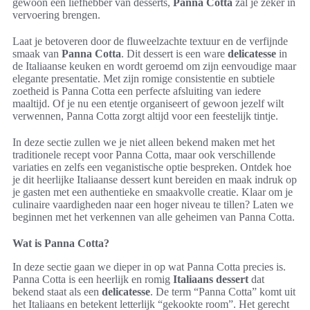
gewoon een liefhebber van desserts,
Panna Cotta
zal je zeker in
vervoering brengen.
Laat je betoveren door de fluweelzachte textuur en de verfijnde
smaak van
Panna Cotta
. Dit dessert is een ware
delicatesse
in
de Italiaanse keuken en wordt geroemd om zijn eenvoudige maar
elegante presentatie. Met zijn romige consistentie en subtiele
zoetheid is Panna Cotta een perfecte afsluiting van iedere
maaltijd. Of je nu een etentje organiseert of gewoon jezelf wilt
verwennen, Panna Cotta zorgt altijd voor een feestelijk tintje.
In deze sectie zullen we je niet alleen bekend maken met het
traditionele recept voor Panna Cotta, maar ook verschillende
variaties en zelfs een veganistische optie bespreken. Ontdek hoe
je dit heerlijke Italiaanse dessert kunt bereiden en maak indruk op
je gasten met een authentieke en smaakvolle creatie. Klaar om je
culinaire vaardigheden naar een hoger niveau te tillen? Laten we
beginnen met het verkennen van alle geheimen van Panna Cotta.
Wat is Panna Cotta?
In deze sectie gaan we dieper in op wat Panna Cotta precies is.
Panna Cotta is een heerlijk en romig
Italiaans dessert
dat
bekend staat als een
delicatesse
. De term “Panna Cotta” komt uit
het Italiaans en betekent letterlijk “gekookte room”. Het gerecht