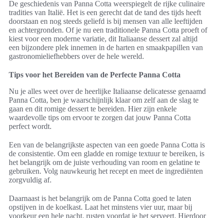
De geschiedenis van Panna Cotta weerspiegelt de rijke culinaire
tradities van Italië. Het is een gerecht dat de tand des tijds heeft
doorstaan en nog steeds geliefd is bij mensen van alle leeftijden
en achtergronden. Of je nu een traditionele Panna Cotta proeft of
kiest voor een moderne variatie, dit Italiaanse dessert zal altijd
een bijzondere plek innemen in de harten en smaakpapillen van
gastronomieliefhebbers over de hele wereld.
Tips voor het Bereiden van de Perfecte Panna Cotta
Nu je alles weet over de heerlijke Italiaanse delicatesse genaamd
Panna Cotta, ben je waarschijnlijk klaar om zelf aan de slag te
gaan en dit romige dessert te bereiden. Hier zijn enkele
waardevolle tips om ervoor te zorgen dat jouw Panna Cotta
perfect wordt.
Een van de belangrijkste aspecten van een goede Panna Cotta is
de consistentie. Om een gladde en romige textuur te bereiken, is
het belangrijk om de juiste verhouding van room en gelatine te
gebruiken. Volg nauwkeurig het recept en meet de ingrediënten
zorgvuldig af.
Daarnaast is het belangrijk om de Panna Cotta goed te laten
opstijven in de koelkast. Laat het minstens vier uur, maar bij
voorkeur een hele nacht, rusten voordat je het serveert. Hierdoor