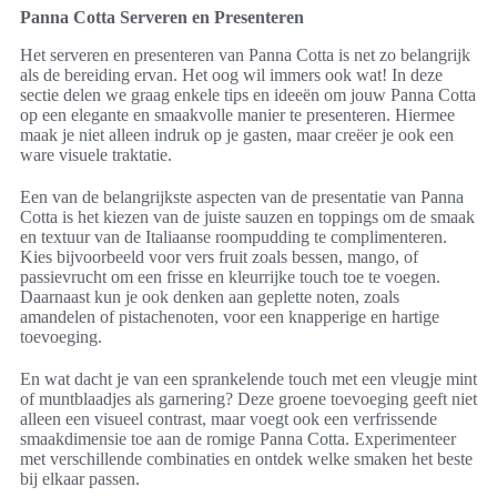
Panna Cotta Serveren en Presenteren
Het serveren en presenteren van Panna Cotta is net zo belangrijk
als de bereiding ervan. Het oog wil immers ook wat! In deze
sectie delen we graag enkele tips en ideeën om jouw Panna Cotta
op een elegante en smaakvolle manier te presenteren. Hiermee
maak je niet alleen indruk op je gasten, maar creëer je ook een
ware visuele traktatie.
Een van de belangrijkste aspecten van de presentatie van Panna
Cotta is het kiezen van de juiste sauzen en toppings om de smaak
en textuur van de Italiaanse roompudding te complimenteren.
Kies bijvoorbeeld voor vers fruit zoals bessen, mango, of
passievrucht om een frisse en kleurrijke touch toe te voegen.
Daarnaast kun je ook denken aan geplette noten, zoals
amandelen of pistachenoten, voor een knapperige en hartige
toevoeging.
En wat dacht je van een sprankelende touch met een vleugje mint
of muntblaadjes als garnering? Deze groene toevoeging geeft niet
alleen een visueel contrast, maar voegt ook een verfrissende
smaakdimensie toe aan de romige Panna Cotta. Experimenteer
met verschillende combinaties en ontdek welke smaken het beste
bij elkaar passen.