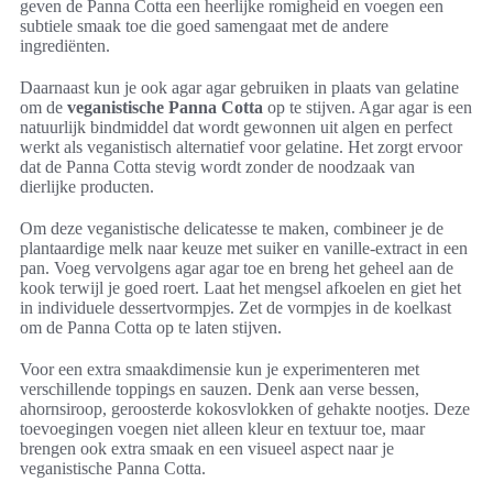
geven de Panna Cotta een heerlijke romigheid en voegen een
subtiele smaak toe die goed samengaat met de andere
ingrediënten.
Daarnaast kun je ook agar agar gebruiken in plaats van gelatine
om de
veganistische Panna Cotta
op te stijven. Agar agar is een
natuurlijk bindmiddel dat wordt gewonnen uit algen en perfect
werkt als veganistisch alternatief voor gelatine. Het zorgt ervoor
dat de Panna Cotta stevig wordt zonder de noodzaak van
dierlijke producten.
Om deze veganistische delicatesse te maken, combineer je de
plantaardige melk naar keuze met suiker en vanille-extract in een
pan. Voeg vervolgens agar agar toe en breng het geheel aan de
kook terwijl je goed roert. Laat het mengsel afkoelen en giet het
in individuele dessertvormpjes. Zet de vormpjes in de koelkast
om de Panna Cotta op te laten stijven.
Voor een extra smaakdimensie kun je experimenteren met
verschillende toppings en sauzen. Denk aan verse bessen,
ahornsiroop, geroosterde kokosvlokken of gehakte nootjes. Deze
toevoegingen voegen niet alleen kleur en textuur toe, maar
brengen ook extra smaak en een visueel aspect naar je
veganistische Panna Cotta.