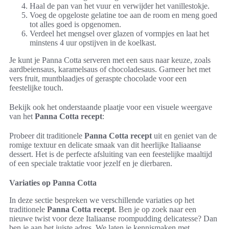
Haal de pan van het vuur en verwijder het vanillestokje.
Voeg de opgeloste gelatine toe aan de room en meng goed
tot alles goed is opgenomen.
Verdeel het mengsel over glazen of vormpjes en laat het
minstens 4 uur opstijven in de koelkast.
Je kunt je Panna Cotta serveren met een saus naar keuze, zoals
aardbeiensaus, karamelsaus of chocoladesaus. Garneer het met
vers fruit, muntblaadjes of geraspte chocolade voor een
feestelijke touch.
Bekijk ook het onderstaande plaatje voor een visuele weergave
van het
Panna Cotta recept
:
Probeer dit traditionele
Panna Cotta recept
uit en geniet van de
romige textuur en delicate smaak van dit heerlijke Italiaanse
dessert. Het is de perfecte afsluiting van een feestelijke maaltijd
of een speciale traktatie voor jezelf en je dierbaren.
Variaties op Panna Cotta
In deze sectie bespreken we verschillende variaties op het
traditionele
Panna Cotta recept
. Ben je op zoek naar een
nieuwe twist voor deze Italiaanse roompudding delicatesse? Dan
ben je aan het juiste adres. We laten je kennismaken met