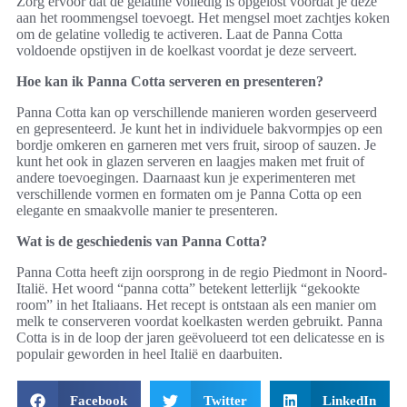
Zorg ervoor dat de gelatine volledig is opgelost voordat je deze
aan het roommengsel toevoegt. Het mengsel moet zachtjes koken
om de gelatine volledig te activeren. Laat de Panna Cotta
voldoende opstijven in de koelkast voordat je deze serveert.
Hoe kan ik Panna Cotta serveren en presenteren?
Panna Cotta kan op verschillende manieren worden geserveerd
en gepresenteerd. Je kunt het in individuele bakvormpjes op een
bordje omkeren en garneren met vers fruit, siroop of sauzen. Je
kunt het ook in glazen serveren en laagjes maken met fruit of
andere toevoegingen. Daarnaast kun je experimenteren met
verschillende vormen en formaten om je Panna Cotta op een
elegante en smaakvolle manier te presenteren.
Wat is de geschiedenis van Panna Cotta?
Panna Cotta heeft zijn oorsprong in de regio Piedmont in Noord-
Italië. Het woord “panna cotta” betekent letterlijk “gekookte
room” in het Italiaans. Het recept is ontstaan als een manier om
melk te conserveren voordat koelkasten werden gebruikt. Panna
Cotta is in de loop der jaren geëvolueerd tot een delicatesse en is
populair geworden in heel Italië en daarbuiten.
Facebook
Twitter
LinkedIn