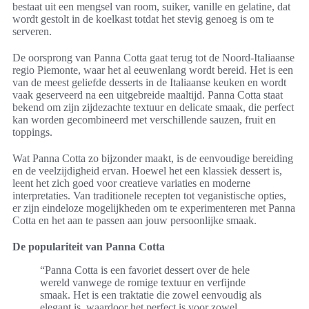
bestaat uit een mengsel van room, suiker, vanille en gelatine, dat
wordt gestolt in de koelkast totdat het stevig genoeg is om te
serveren.
De oorsprong van Panna Cotta gaat terug tot de Noord-Italiaanse
regio Piemonte, waar het al eeuwenlang wordt bereid. Het is een
van de meest geliefde desserts in de Italiaanse keuken en wordt
vaak geserveerd na een uitgebreide maaltijd. Panna Cotta staat
bekend om zijn zijdezachte textuur en delicate smaak, die perfect
kan worden gecombineerd met verschillende sauzen, fruit en
toppings.
Wat Panna Cotta zo bijzonder maakt, is de eenvoudige bereiding
en de veelzijdigheid ervan. Hoewel het een klassiek dessert is,
leent het zich goed voor creatieve variaties en moderne
interpretaties. Van traditionele recepten tot veganistische opties,
er zijn eindeloze mogelijkheden om te experimenteren met Panna
Cotta en het aan te passen aan jouw persoonlijke smaak.
De populariteit van Panna Cotta
“Panna Cotta is een favoriet dessert over de hele
wereld vanwege de romige textuur en verfijnde
smaak. Het is een traktatie die zowel eenvoudig als
elegant is, waardoor het perfect is voor zowel