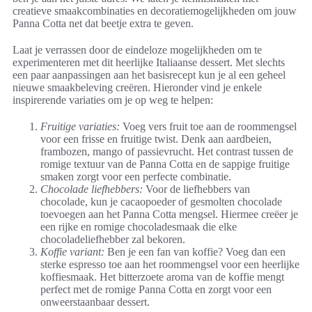
creatieve smaakcombinaties en decoratiemogelijkheden om jouw
Panna Cotta net dat beetje extra te geven.
Laat je verrassen door de eindeloze mogelijkheden om te
experimenteren met dit heerlijke Italiaanse dessert. Met slechts
een paar aanpassingen aan het basisrecept kun je al een geheel
nieuwe smaakbeleving creëren. Hieronder vind je enkele
inspirerende variaties om je op weg te helpen:
Fruitige variaties:
Voeg vers fruit toe aan de roommengsel
voor een frisse en fruitige twist. Denk aan aardbeien,
frambozen, mango of passievrucht. Het contrast tussen de
romige textuur van de Panna Cotta en de sappige fruitige
smaken zorgt voor een perfecte combinatie.
Chocolade liefhebbers:
Voor de liefhebbers van
chocolade, kun je cacaopoeder of gesmolten chocolade
toevoegen aan het Panna Cotta mengsel. Hiermee creëer je
een rijke en romige chocoladesmaak die elke
chocoladeliefhebber zal bekoren.
Koffie variant:
Ben je een fan van koffie? Voeg dan een
sterke espresso toe aan het roommengsel voor een heerlijke
koffiesmaak. Het bitterzoete aroma van de koffie mengt
perfect met de romige Panna Cotta en zorgt voor een
onweerstaanbaar dessert.