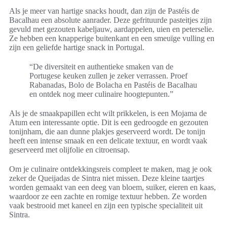
Als je meer van hartige snacks houdt, dan zijn de Pastéis de
Bacalhau een absolute aanrader. Deze gefrituurde pasteitjes zijn
gevuld met gezouten kabeljauw, aardappelen, uien en peterselie.
Ze hebben een knapperige buitenkant en een smeuïge vulling en
zijn een geliefde hartige snack in Portugal.
“De diversiteit en authentieke smaken van de
Portugese keuken zullen je zeker verrassen. Proef
Rabanadas, Bolo de Bolacha en Pastéis de Bacalhau
en ontdek nog meer culinaire hoogtepunten.”
Als je de smaakpapillen echt wilt prikkelen, is een Mojama de
Atum een interessante optie. Dit is een gedroogde en gezouten
tonijnham, die aan dunne plakjes geserveerd wordt. De tonijn
heeft een intense smaak en een delicate textuur, en wordt vaak
geserveerd met olijfolie en citroensap.
Om je culinaire ontdekkingsreis compleet te maken, mag je ook
zeker de Queijadas de Sintra niet missen. Deze kleine taartjes
worden gemaakt van een deeg van bloem, suiker, eieren en kaas,
waardoor ze een zachte en romige textuur hebben. Ze worden
vaak bestrooid met kaneel en zijn een typische specialiteit uit
Sintra.