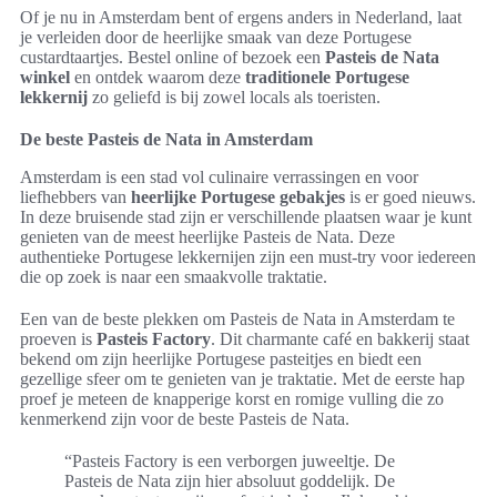
Of je nu in Amsterdam bent of ergens anders in Nederland, laat
je verleiden door de heerlijke smaak van deze Portugese
custardtaartjes. Bestel online of bezoek een
Pasteis de Nata
winkel
en ontdek waarom deze
traditionele Portugese
lekkernij
zo geliefd is bij zowel locals als toeristen.
De beste Pasteis de Nata in Amsterdam
Amsterdam is een stad vol culinaire verrassingen en voor
liefhebbers van
heerlijke Portugese gebakjes
is er goed nieuws.
In deze bruisende stad zijn er verschillende plaatsen waar je kunt
genieten van de meest heerlijke Pasteis de Nata. Deze
authentieke Portugese lekkernijen zijn een must-try voor iedereen
die op zoek is naar een smaakvolle traktatie.
Een van de beste plekken om Pasteis de Nata in Amsterdam te
proeven is
Pasteis Factory
. Dit charmante café en bakkerij staat
bekend om zijn heerlijke Portugese pasteitjes en biedt een
gezellige sfeer om te genieten van je traktatie. Met de eerste hap
proef je meteen de knapperige korst en romige vulling die zo
kenmerkend zijn voor de beste Pasteis de Nata.
“Pasteis Factory is een verborgen juweeltje. De
Pasteis de Nata zijn hier absoluut goddelijk. De