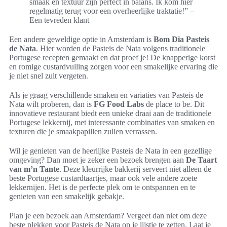
smaak en textuur zijn perfect in balans. Ik kom hier
regelmatig terug voor een overheerlijke traktatie!” –
Een tevreden klant
Een andere geweldige optie in Amsterdam is
Bom Dia Pasteis
de Nata
. Hier worden de Pasteis de Nata volgens traditionele
Portugese recepten gemaakt en dat proef je! De knapperige korst
en romige custardvulling zorgen voor een smakelijke ervaring die
je niet snel zult vergeten.
Als je graag verschillende smaken en variaties van Pasteis de
Nata wilt proberen, dan is
FG Food Labs
de place to be. Dit
innovatieve restaurant biedt een unieke draai aan de traditionele
Portugese lekkernij, met interessante combinaties van smaken en
texturen die je smaakpapillen zullen verrassen.
Wil je genieten van de heerlijke Pasteis de Nata in een gezellige
omgeving? Dan moet je zeker een bezoek brengen aan
De Taart
van m’n Tante
. Deze kleurrijke bakkerij serveert niet alleen de
beste Portugese custardtaartjes, maar ook vele andere zoete
lekkernijen. Het is de perfecte plek om te ontspannen en te
genieten van een smakelijk gebakje.
Plan je een bezoek aan Amsterdam? Vergeet dan niet om deze
beste plekken voor Pasteis de Nata op je lijstje te zetten. Laat je