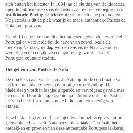
zich buiten het klooster. In 1834, na de sluiting van de kloosters,
opende Fabrica de Pasteis de Belem zijn deuren en begon deze
traditionele Portugese lekkernij
commercieel te produceren.
Nog steeds is dit de plek waar je de meest authentieke Pasteis de
Nata kunt proeven.
Vanuit Lissabon verspreidde het fameuze gebak zich over heel
Portugal en veroverde het de harten van zowel locals als
toeristen. Vandaag de dag worden Pasteis de Nata overal ter
wereld gegeten en zijn ze een symbool geworden van de
Portugese culinaire traditie.
Het geheim van Pasteis de Nata
De unieke smaak van Pasteis de Nata ligt in de combinatie van
het krokante bladerdeeg en de romige custardvulling. Het
bladerdeeg wordt in laagjes uitgerold en vervolgens gevuld met
de custard. Door de hoge oventemperaturen worden de Pasteis
de Nata heerlijk krokant aan de buitenkant en smeuïg van
binnen.
Elke bakker legt zijn of haar eigen twist in het recept, waardoor
geen enkele Pasteis de Nata hetzelfde smaakt. Dit maakt het
ontdekken en proeven van deze authentieke Portugese lekkernij