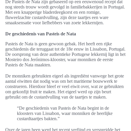
De Pasteis de Nata zijn gebaseerd op een eeuwenoud recept dat
nog steeds trouw wordt gevolgd in familiebakkerijen in Portugal.
Met een knapperige bladerdeegkorst en een romige,
fluweelzachte custardvulling, zijn deze taartjes een ware
smaaksensatie voor liefhebbers van zoete lekkernijen.
De geschiedenis van Pasteis de Nata
Pasteis de Nata is geen gewoon gebak. Het heeft een rijke
geschiedenis die teruggaat tot de 18e eeuw in Lissabon, Portugal.
De oorsprong van deze authentieke Portugese lekkernij ligt in het
Mosteiro dos Jerónimos-klooster, waar monniken de eerste
Pasteis de Nata maakten.
De monniken gebruikten eigeel als ingrediënt vanwege het grote
aantal eiwitten dat nodig was om het maritieme bouwwerk te
construeren. Hierdoor bleef er veel eiwit over, wat ze gebruikten
om gekonfijt fruit te maken. Het eigeel werd op zijn beurt
gebruikt om de custardvulling van de taartjes te maken.
“De geschiedenis van Pasteis de Nata begint in de
kloosters van Lissabon, waar monniken de heerlijke
custardtaartjes bakten.”
Over de jaren heen werd het recept verfijnd en verspreidde het