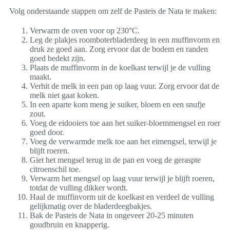
Volg onderstaande stappen om zelf de Pasteis de Nata te maken:
Verwarm de oven voor op 230°C.
Leg de plakjes roomboterbladerdeeg in een muffinvorm en
druk ze goed aan. Zorg ervoor dat de bodem en randen
goed bedekt zijn.
Plaats de muffinvorm in de koelkast terwijl je de vulling
maakt.
Verhit de melk in een pan op laag vuur. Zorg ervoor dat de
melk niet gaat koken.
In een aparte kom meng je suiker, bloem en een snufje
zout.
Voeg de eidooiers toe aan het suiker-bloemmengsel en roer
goed door.
Voeg de verwarmde melk toe aan het eimengsel, terwijl je
blijft roeren.
Giet het mengsel terug in de pan en voeg de geraspte
citroenschil toe.
Verwarm het mengsel op laag vuur terwijl je blijft roeren,
totdat de vulling dikker wordt.
Haal de muffinvorm uit de koelkast en verdeel de vulling
gelijkmatig over de bladerdeegbakjes.
Bak de Pasteis de Nata in ongeveer 20-25 minuten
goudbruin en knapperig.