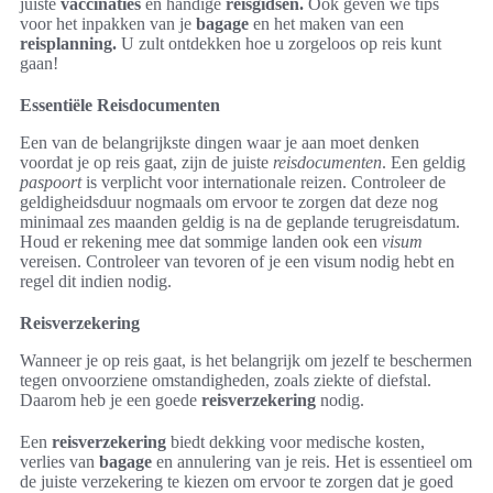
juiste
vaccinaties
en handige
reisgidsen.
Ook geven we tips
voor het inpakken van je
bagage
en het maken van een
reisplanning.
U zult ontdekken hoe u zorgeloos op reis kunt
gaan!
Essentiële Reisdocumenten
Een van de belangrijkste dingen waar je aan moet denken
voordat je op reis gaat, zijn de juiste
reisdocumenten
. Een geldig
paspoort
is verplicht voor internationale reizen. Controleer de
geldigheidsduur nogmaals om ervoor te zorgen dat deze nog
minimaal zes maanden geldig is na de geplande terugreisdatum.
Houd er rekening mee dat sommige landen ook een
visum
vereisen. Controleer van tevoren of je een visum nodig hebt en
regel dit indien nodig.
Reisverzekering
Wanneer je op reis gaat, is het belangrijk om jezelf te beschermen
tegen onvoorziene omstandigheden, zoals ziekte of diefstal.
Daarom heb je een goede
reisverzekering
nodig.
Een
reisverzekering
biedt dekking voor medische kosten,
verlies van
bagage
en annulering van je reis. Het is essentieel om
de juiste verzekering te kiezen om ervoor te zorgen dat je goed